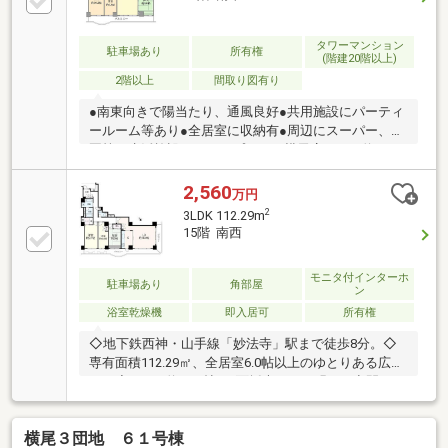
タワーマンション
駐車場あり
所有権
(階建20階以上)
2階以上
間取り図有り
●南東向きで陽当たり、通風良好●共用施設にパーティ
ールーム等あり●全居室に収納有●周辺にスーパー、公
園等の生活施設ありコープこうべ横尾店・・・約６６
０ｍ（徒歩約９分）ラ・ムー北須磨店・・・約８６０
ｍ（徒歩約１１分）ローソン妙法寺駅店・・・約５５
2,560
万円
０ｍ（徒歩約７分）スギドラッグ須磨北店・・・約７
2
3LDK 112.29m
８０ｍ（徒歩約１０分）神戸市立南落合小学校・・・
15階 南西
約６１０ｍ（徒歩約８分）神戸市立友が丘中学
校・・・約９３０ｍ（徒歩約１２分）
モニタ付インターホ
駐車場あり
角部屋
ン
浴室乾燥機
即入居可
所有権
◇地下鉄西神・山手線「妙法寺」駅まで徒歩8分。◇
専有面積112.29㎡、全居室6.0帖以上のゆとりある広
さ。◇LDKは約18.0帖。2面採光につき明るい空間で
す。◇ウォークインクローゼットや物入など、全居室
に収納スペースが備わっています。◇広さ28㎡のバル
横尾３団地 ６１号棟
コニーからは開放感あふれる景色が広がります。◇オ