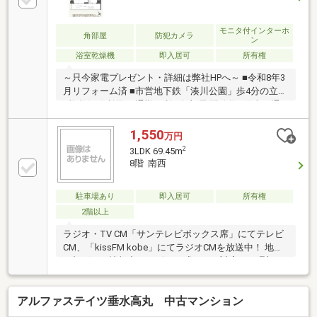
モニタ付インターホ
角部屋
防犯カメラ
ン
浴室乾燥機
即入居可
所有権
～只今家電プレゼント・詳細は弊社HPへ～ ■令和8年3
月リフォーム済 ■市営地下鉄「湊川公園」歩4分の立地
■複数沿線利用可 通勤便利 ■角部屋 開放的&陽当り通
風良好
1,550
万円
2
3LDK 69.45m
8階 南西
駐車場あり
即入居可
所有権
2階以上
ラジオ・TV CM「サンテレビボックス席」にてテレビ
CM、「kissFM kobe」にてラジオCMを放送中！ 地域
に根ざした情報力とスピード感のある対応で、理想の
住まい探しをサポート致します♪
アルファステイツ垂水高丸 中古マンション