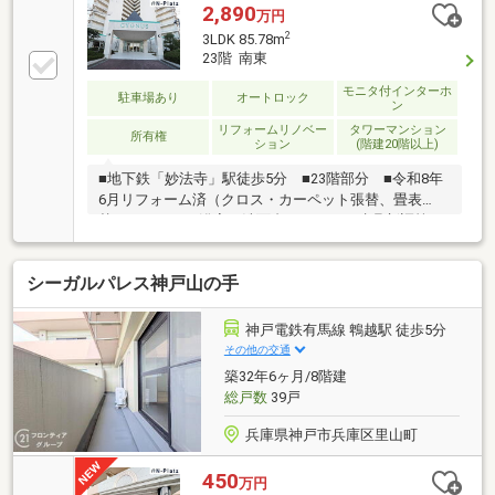
2,890
万円
2
3LDK 85.78m
23階 南東
モニタ付インターホ
駐車場あり
オートロック
ン
リフォームリノベー
タワーマンション
所有権
ション
(階建20階以上)
■地下鉄「妙法寺」駅徒歩5分 ■23階部分 ■令和8年
6月リフォーム済（クロス・カーペット張替、畳表
替、キッチン・浴室・洗面台・トイレ・建具新調等）
シーガルパレス神戸山の手
神戸電鉄有馬線 鵯越駅 徒歩5分
その他の交通
築32年6ヶ月/8階建
総戸数
39戸
兵庫県神戸市兵庫区里山町
450
万円