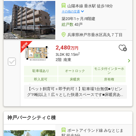
山陽本線 垂水駅 徒歩18分
その他の交通
築20年1ヶ月/8階建
総戸数
43戸
兵庫県神戸市垂水区高丸７丁目
2,480
万円
2
3LDK 82.15m
2階 南東
モニタ付インターホ
駐車場あり
オートロック
ン
即入居可
床暖房
所有権
【ペット飼育可＋即予約可！】駐車場1台無償■リビン
グ19帖以上！広々とした快適スペースです■床暖房あ
り。冬でも陽だまりのような暖かさ■小中学校まで徒
歩10分圏内！お子様の通学も安心の距離
神戸パークシティＣ棟
ポートアイランド線 みなとじま
駅 徒歩5分