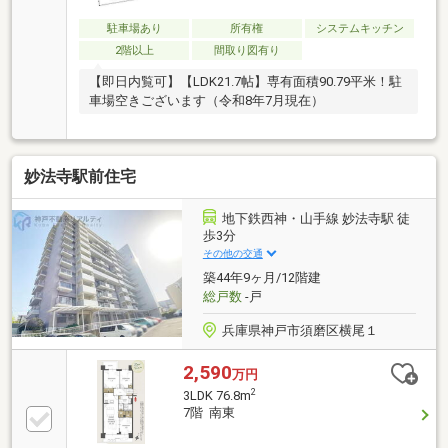
駐車場あり
所有権
システムキッチン
2階以上
間取り図有り
【即日内覧可】【LDK21.7帖】専有面積90.79平米！駐
車場空きございます（令和8年7月現在）
妙法寺駅前住宅
地下鉄西神・山手線 妙法寺駅 徒
歩3分
その他の交通
築44年9ヶ月/12階建
総戸数
-戸
兵庫県神戸市須磨区横尾１
2,590
万円
2
3LDK 76.8m
7階 南東