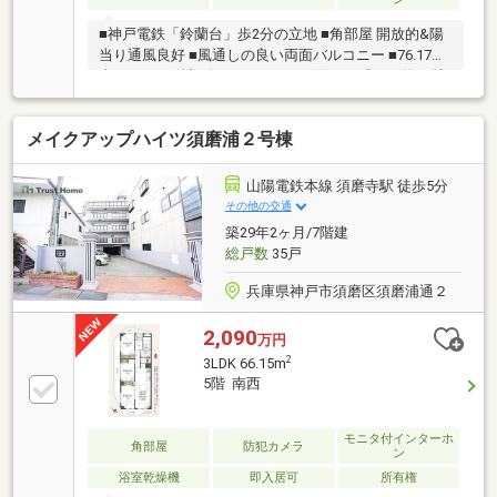
■神戸電鉄「鈴蘭台」歩2分の立地 ■角部屋 開放的&陽
当り通風良好 ■風通しの良い両面バルコニー ■76.17平
米の3LDK 4階部分 ■バルコニーに面した明るい約16帖
LDK
メイクアップハイツ須磨浦２号棟
山陽電鉄本線 須磨寺駅 徒歩5分
その他の交通
築29年2ヶ月/7階建
総戸数
35戸
兵庫県神戸市須磨区須磨浦通２
2,090
万円
2
3LDK 66.15m
5階 南西
モニタ付インターホ
角部屋
防犯カメラ
ン
浴室乾燥機
即入居可
所有権