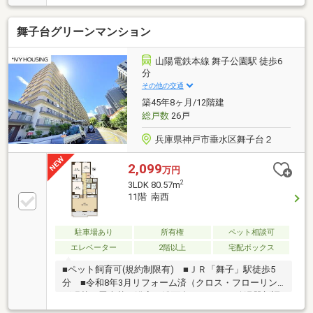
室にウォークインクローゼットあり☆玄関ポーチ
（４．０７㎡）あり☆ペット飼育可（規約による制限
舞子台グリーンマンション
有）☆階下が駐輪場の為、生活音を気にしにくい住居
位置☆玄関横に専用トランクルームがあります
山陽電鉄本線 舞子公園駅 徒歩6
分
その他の交通
築45年8ヶ月/12階建
総戸数
26戸
兵庫県神戸市垂水区舞子台２
2,099
万円
2
3LDK 80.57m
11階 南西
駐車場あり
所有権
ペット相談可
エレベーター
2階以上
宅配ボックス
■ペット飼育可(規約制限有) ■ＪＲ「舞子」駅徒歩5
分 ■令和8年3月リフォーム済（クロス・フローリン
グ張替、畳表替、浴室・洗面台・トイレ・給湯器新調
等）