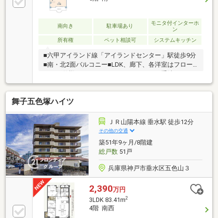
モニタ付インターホ
南向き
駐車場あり
ン
所有権
ペット相談可
システムキッチン
■六甲アイランド線「アイランドセンター」駅徒歩9分
■南・北2面バルコニー■LDK、廊下、各洋室はフロー
リング仕様■トイレはタンクレストイレ、手洗いカウ
ンター付■全居室6帖以上あり■カウンターキッチン■ペ
ット飼育可（管理規約による制限有）〇物件の詳細及
舞子五色塚ハイツ
び内覧希望のお問い合わせにつきましては担当：畑ま
でお願いいたします。（フリーコール ０１２０－９
５６－４４０）
ＪＲ山陽本線 垂水駅 徒歩12分
その他の交通
築51年9ヶ月/8階建
総戸数
51戸
兵庫県神戸市垂水区五色山３
2,390
万円
2
3LDK 83.41m
4階 南西