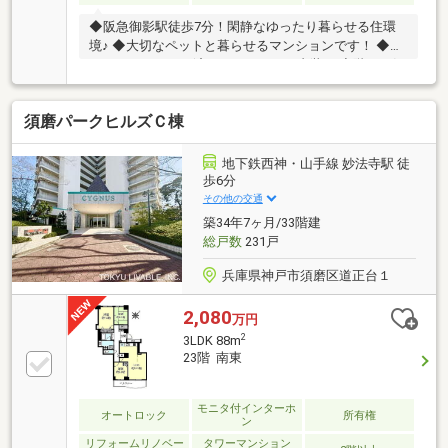
◆阪急御影駅徒歩7分！閑静なゆったり暮らせる住環
境♪ ◆大切なペットと暮らせるマンションです！ ◆フ
ルリノベーション済みのおしゃれな内装！ ◆階下を気
にせず暮らせる1階住戸♪南向きテラスのあるお部屋！
須磨パークヒルズＣ棟
地下鉄西神・山手線 妙法寺駅 徒
歩6分
その他の交通
築34年7ヶ月/33階建
総戸数
231戸
兵庫県神戸市須磨区道正台１
2,080
万円
2
3LDK 88m
23階 南東
モニタ付インターホ
オートロック
所有権
ン
リフォームリノベー
タワーマンション