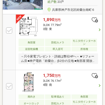
総戸数
23戸
兵庫県神戸市北区鈴蘭台南町６
1,890
万円
2
3LDK 77.79m
3階 東
モニタ付インターホ
角部屋
防犯カメラ
ン
浴室乾燥機
即入居可
所有権
～只今家電プレゼント・詳細は弊社HPへ～ ■リフォー
ム済 ■神戸電鉄「鈴蘭台」歩2分の立地 ■角部屋 開放的
&陽当り通風良好 ■風通しの良い2面バルコニー ■バル
コニーに面した明るいリビング
1,750
万円
2
3LDK 76.17m
4階 南
南向き
駐車場あり
角部屋
モニタ付インターホ
オートロック
防犯カメラ
ン