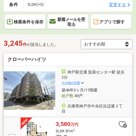
条件
変更する
3LDK(+S)
新着メールを受
検索条件を保存
アプリで探す
取る
3,245
件
が該当しました。
クローバーハイツ
神戸新交通 貿易センター駅 徒歩
2分
その他の交通
築46年2ヶ月/11階建
総戸数
49戸
兵庫県神戸市中央区浜辺通３丁
目
3,580
万円
2
3LDK 81m