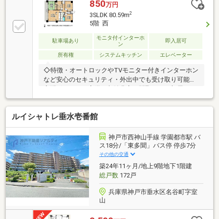
ら洋室へ変更■各居室に収納がございます♪□神戸電鉄
850
万円
有馬線『鵯越駅』まで徒歩４分の好立地♪■セキュリテ
2
3SLDK 80.59m
ィーに◎モニター付きインターホン◆ お家さがしの段
5階 西
取りを知りたい◆ご検討からご契約までの一連の流れ
をご説明します。初めての住まい購入のご参考にして
モニタ付インターホ
駐車場あり
即入居可
ン
ください♪※Ｓ「サービスルーム」は納戸です。
所有権
システムキッチン
エレベーター
◇特徴・オートロックやTVモニター付きインターホン
など安心のセキュリティ・外出中でも受け取り可能な
宅配ボックスが完備・収納豊富な間取りでお部屋をス
ッキリとお使いいただけます◇立地・神戸市立丸山ひ
ばり小学校まで徒歩約17分・神戸市立雲雀丘中学校ま
ルイシャトレ垂水壱番館
で徒歩約18分◆◇弊社が選ばれる理由◆◇１．お金の
扱い方のプロ、ファイナンシャルプランナーが資金計
画をサポート！２．買い替えなどにも対応できる売却
神戸市西神山手線 学園都市駅 バ
専門チームあり！３．たくさんの銀行と繋がりがある
ス18分/「東多聞」バス停 停歩7分
ため、最も低金利になるように審査が可能弊社は専門
その他の交通
家同士が連携をとっているため、より多くの知見がご
築24年11ヶ月/地上9階地下1階建
ざいます。お気軽にお問合せください！
総戸数
172戸
兵庫県神戸市垂水区名谷町字室
山