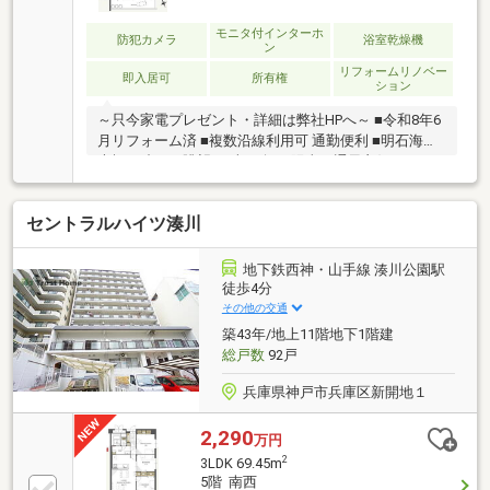
モニタ付インターホ
防犯カメラ
浴室乾燥機
ン
リフォームリノベー
即入居可
所有権
ション
～只今家電プレゼント・詳細は弊社HPへ～ ■令和8年6
月リフォーム済 ■複数沿線利用可 通勤便利 ■明石海峡
大橋が映える眺望♪ ■南西向き 陽当り通風良好
セントラルハイツ湊川
地下鉄西神・山手線 湊川公園駅
徒歩4分
その他の交通
築43年/地上11階地下1階建
総戸数
92戸
兵庫県神戸市兵庫区新開地１
2,290
万円
2
3LDK 69.45m
5階 南西