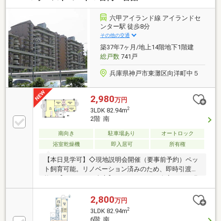
六甲アイランド線 アイランドセ
ンター駅 徒歩8分
その他の交通
築37年7ヶ月/地上14階地下1階建
総戸数
741戸
兵庫県神戸市東灘区向洋町中５
2,980
万円
2
3LDK 82.94m
2階 南
南向き
駐車場あり
オートロック
浴室乾燥機
即入居可
所有権
【本日見学可】◇現地説明会開催（要事前予約）ペッ
ト飼育可能。リノベーション済みのため、即時引渡可
能。【リフォーム内容】フローリング・全室クロス張
替、水廻り一式・玄関収納・パネルヒーター新調な
ど。
2,800
万円
2
3LDK 82.94m
6階 南