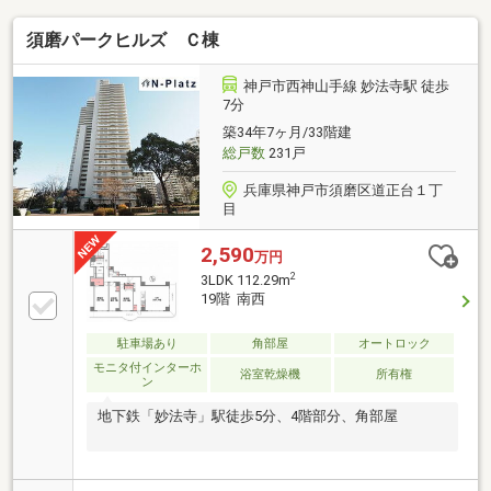
須磨パークヒルズ Ｃ棟
神戸市西神山手線 妙法寺駅 徒歩
7分
築34年7ヶ月/33階建
総戸数
231戸
兵庫県神戸市須磨区道正台１丁
目
2,590
万円
2
3LDK 112.29m
19階 南西
駐車場あり
角部屋
オートロック
モニタ付インターホ
浴室乾燥機
所有権
ン
地下鉄「妙法寺」駅徒歩5分、4階部分、角部屋