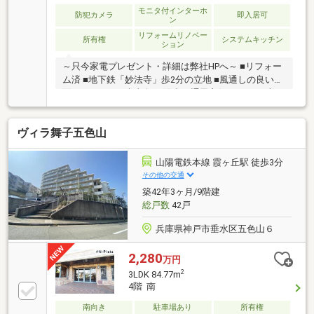
モニタ付インターホ
防犯カメラ
即入居可
ン
リフォームリノベー
所有権
システムキッチン
ション
～只今家電プレゼント・詳細は弊社HPへ～ ■リフォー
ム済 ■地下鉄「妙法寺」歩2分の立地 ■風通しの良い両
面バルコニー ■南東向き 陽当り通風良好 ■76.80平米の
3LDK 7階部分
ヴィラ舞子五色山
山陽電鉄本線 霞ヶ丘駅 徒歩3分
その他の交通
築42年3ヶ月/9階建
総戸数
42戸
兵庫県神戸市垂水区五色山６
2,280
万円
2
3LDK 84.77m
4階 南
南向き
駐車場あり
所有権