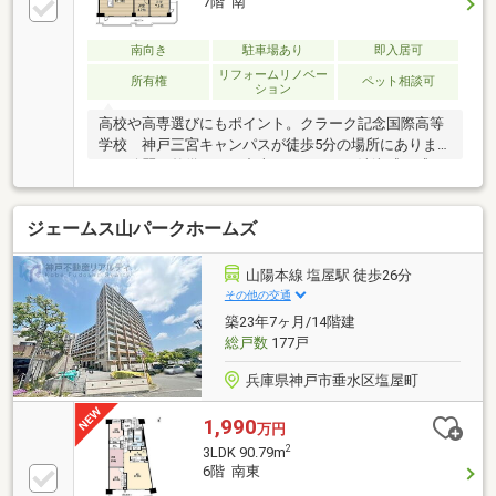
7階 南
南向き
駐車場あり
即入居可
リフォームリノベー
所有権
ペット相談可
ション
高校や高専選びにもポイント。クラーク記念国際高等
学校 神戸三宮キャンパスが徒歩5分の場所にありま
す。綺麗に整備された中古マンションで清潔感を感じ
ます。内装リフォーム済みなので、新しくなった住ま
いで生活
ジェームス山パークホームズ
山陽本線 塩屋駅 徒歩26分
その他の交通
築23年7ヶ月/14階建
総戸数
177戸
兵庫県神戸市垂水区塩屋町
1,990
万円
2
3LDK 90.79m
6階 南東