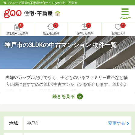
NTTグループ運営の不動産総合サイト goo住宅・不動産
1
0
0
0
最近検索した条件
最近見た物件
保存した条件
お気に入り
神戸市の3LDKの中古マンション 物件一覧
夫婦やカップルだけでなく、子どものいるファミリー世帯など幅
広い層におすすめの3LDK中古マンションを紹介します。3LDKは
個室が多いため、家族構成を問わず暮らしやすいことがポイン
続きを見る
ト。寝室・収納部屋・書斎など、家族の希望にあわせて使い方を
変えられますよ。広々とした空間はゆったりくつろげるため、充
実した暮らしを実現できるでしょう。
地域
変更する
神戸市