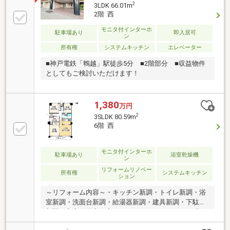
2
3LDK 66.01m
2階 西
モニタ付インターホ
駐車場あり
即入居可
ン
所有権
システムキッチン
エレベーター
■神戸電鉄「鵯越」駅徒歩5分 ■2階部分 ■収益物件
としてもご検討いただけます！
1,380
万円
2
3SLDK 80.59m
6階 西
モニタ付インターホ
駐車場あり
浴室乾燥機
ン
リフォームリノベー
所有権
システムキッチン
ション
～リフォーム内容～・キッチン新調・トイレ新調・浴
室新調・洗面台新調・給湯器新調・建具新調・下駄箱
新調・和室を洋室へ変更・クロス、フローリング張
替・左側洋室2室にウィンドウエアコン設置・和室か