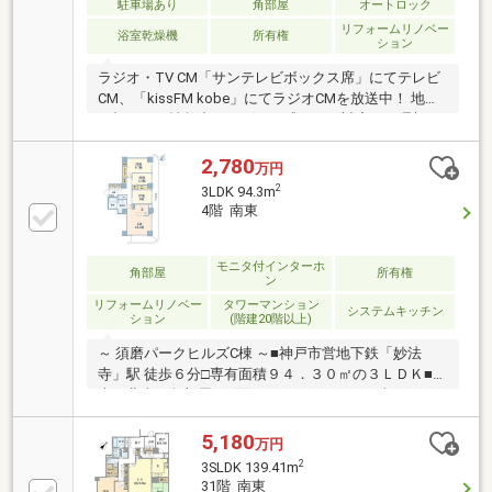
駐車場あり
角部屋
オートロック
リフォームリノベー
浴室乾燥機
所有権
ション
ラジオ・TV CM「サンテレビボックス席」にてテレビ
CM、「kissFM kobe」にてラジオCMを放送中！ 地域
に根ざした情報力とスピード感のある対応で、理想の
住まい探しをサポート致します♪
2,780
万円
2
3LDK 94.3m
4階 南東
モニタ付インターホ
角部屋
所有権
ン
リフォームリノベー
タワーマンション
システムキッチン
ション
(階建20階以上)
～ 須磨パークヒルズC棟 ～■神戸市営地下鉄「妙法
寺」駅 徒歩６分□専有面積９４．３０㎡の３ＬＤＫ■東
南・北東の角部屋□二面バルコニーにつき日当たり・
通風良好■エレベーター全階停止□２０２６年４月リフ
ォーム完成・システムキッチン 交換・浴室 交換・洗面
5,180
万円
化粧台 交換・トイレ 交換・床カーペット張替え・建具
2
3SLDK 139.41m
交換・全室クロス張替え
31階 南東