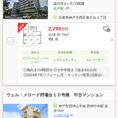
築33年6ヶ月/10階建
総戸数
-戸
兵庫県神戸市西区春日台３丁目
2,298
万円
2
3LDK 82.75m
9階 南
南向き
浴室乾燥機
所有権
リフォームリノベー
システムキッチン
エレベーター
ション
◎南向きの9階部分 ◎小中学校まで徒歩5分以内
◎2026年7月リフォーム済 ・キッチン/浴室/洗面台/ト
イレ新調 ・フローリング上張り ・クロス/フロアタイ
ル貼替 ・建具/玄関収納新調
ウェル・メロード狩場台１０号棟 中古マンション
神戸市西神山手線 西神中央駅 徒
歩16分
その他の交通