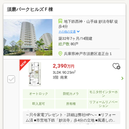
須磨パークヒルズＦ棟
地下鉄西神・山手線 妙法寺駅 徒
歩4分
その他の交通
築32年7ヶ月/14階建
総戸数
80戸
兵庫県神戸市須磨区道正台１
2,390
万円
2
3LDK 90.25m
3階 南東
モニタ付インターホ
オートロック
防犯カメラ
ン
リフォームリノベー
即入居可
所有権
ション
～只今家電プレゼント・詳細は弊社HPへ～ ■リフォー
ム済 ■市営地下鉄「妙法寺」歩4分の立地 ■風通しの良
い両面バルコニー ■南東向き 陽当り通風良好