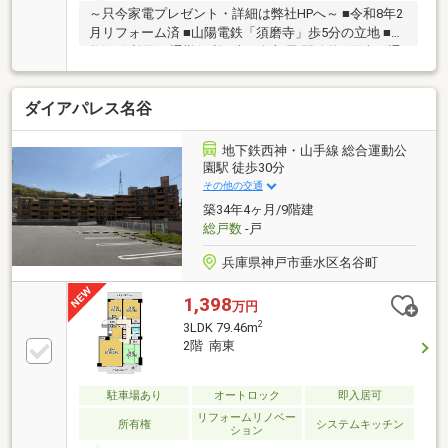
～只今家電プレゼント・詳細は弊社HPへ～ ■令和8年2
月リフォーム済 ■山陽電鉄「須磨寺」歩5分の立地 ■複
数沿線利用可 通勤便利 ■南西角部屋 開放的&陽当り通
風良好
ダイアパレス名谷
地下鉄西神・山手線 総合運動公
園駅 徒歩30分
その他の交通
築34年4ヶ月/9階建
総戸数
-戸
兵庫県神戸市垂水区名谷町
1,398
万円
2
3LDK 79.46m
2階 南東
駐車場あり
オートロック
即入居可
リフォームリノベー
所有権
システムキッチン
ション