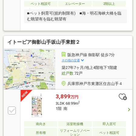
ペット相談可
エレベーター
2階以上
■ペット飼育可(規約制限有) ■海・明石海峡大橋を臨
む眺望有を臨む眺望有
イトーピア御影山手坂山手東館２
阪急神戸線 御影駅 徒歩7分
その他の交通
築27年7ヶ月/地上4階地下1階建
総戸数
72戸
兵庫県神戸市東灘区住吉山手４
3,899
万円
2
3LDK 68.99m
1階 南
南向き
浴室乾燥機
即入居可
リフォームリノベー
所有権
ペット相談可
ション