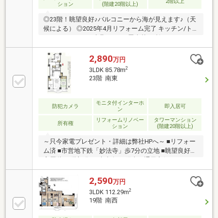
2階以上
ション
(階建20階以上)
◎23階！眺望良好♪バルコニーから海が見えます♪（天
候による） ◎2025年4月リフォーム完了 キッチン/ト
イレ/カーペット/建具/クロス 畳表替え/襖/クッション
フロア貼替 他
2,890
万円
2
3LDK 85.78m
23階 南東
モニタ付インターホ
防犯カメラ
即入居可
ン
リフォームリノベー
タワーマンション
所有権
ション
(階建20階以上)
～只今家電プレゼント・詳細は弊社HPへ～ ■リフォー
ム済 ■市営地下鉄「妙法寺」歩7分の立地 ■眺望良好！
高層階 23階部分♪ ■南東向き 陽当り通風良好 ■85.78平
米の3LDK
2,590
万円
2
3LDK 112.29m
19階 南西