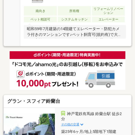
リフォームリノベー
南向き
所有権
ション
ペット相談可
システムキッチン
エレベーター
昭和59年7月建築の14階建てエレベーター・防犯カメ
ラ付きのマンションです♪ペット飼育可(規約有)で大切
なご家族ともお住まいいただけます♪お部屋は4階フロ
アの南向き、通風良好な3LDKです！LDK約13.8帖で開
放感がございます♪2WAYキッチンで廊下と行き来がで
きます！南・北の両面バルコニーで広く使えて洗濯物
も干しやすそうですね♪室内リフォーム歴がございま
す！2021年4月：全室クロス張替え、リビング・廊
下・洋室2部屋・床張替え。2022年4月：システムキッ
チン(IHは未交換)・ユニットバス・洗面化粧台交換、
居室建具塗装工事などされております！室内も大変丁
寧にご使用されております！
グラン・スフィア鈴蘭台
神戸電鉄有馬線 鈴蘭台駅 徒歩2
分
その他の交通
築25年6ヶ月/地上5階地下1階建