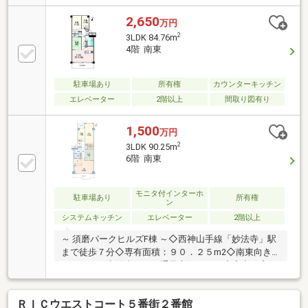
2,650
万円
2
3LDK 84.76m
4階 南東
駐車場あり
所有権
カウンターキッチン
エレベーター
2階以上
間取り図有り
1,500
万円
2
3LDK 90.25m
6階 南東
モニタ付インターホ
駐車場あり
所有権
ン
システムキッチン
エレベーター
2階以上
～ 須磨パークヒルズF棟 ～◇西神山手線「妙法寺」駅
まで徒歩７分◇専有面積：９０．２５m2◇南東向き
バルコニー◇陽当たり、通風良好です。◇室内丁寧に
使用しております。◇妙法寺駅にはショッピングセン
ター「リファーレ横尾」がございます。
ＲＩＣウエストコート５番街２番館