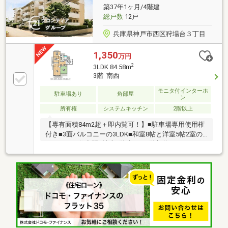
築37年1ヶ月/4階建
総戸数
12戸
兵庫県神戸市西区狩場台３丁目
1,350
万円
2
3LDK 84.58m
3階 南西
モニタ付インターホ
駐車場あり
角部屋
ン
所有権
システムキッチン
2階以上
【専有面積84m2超＋即内覧可！】■駐車場専用使用権
付き■3面バルコニーの3LDK■和室8帖と洋室5帖2室の
ゆとりある住空間■地上4階建ての3階部分