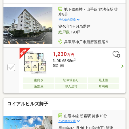
ートロック、TVモニター付きインターホンなど、防犯
面に配慮されています。◇リフォーム履歴≪2013年
地下鉄西神・山手線 妙法寺駅 徒
≫・浴室、トイレ新調≪2018年≫・キッチン、洗面
歩8分
台、二重サッシ新調・クロス、床張り替え◇周辺環
その他の交通
境・ローソン神戸妙法寺荒打店まで徒歩6分・コープ
築46年1ヶ月/5階建
横尾まで徒歩9分
総戸数
190戸
兵庫県神戸市須磨区横尾５
1,230
万円
2
3LDK 68.98m
5階 南
南向き
駐車場あり
最上階
角部屋
即入居可
所有権
ロイアルヒルズ舞子
山陽本線 朝霧駅 徒歩10分
その他の交通
築33年3ヶ月/地上13階地下1階建