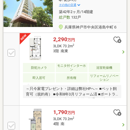
その他の交通
築42年2ヶ月/14階建
総戸数
132戸
兵庫県神戸市中央区港島中町６
2,290
万円
2
3LDK 73.2m
3階 南東
モニタ付インターホ
防犯カメラ
浴室乾燥機
ン
リフォームリノベー
即入居可
所有権
ション
～只今家電プレゼント・詳細は弊社HPへ～ ■ペット飼
育可（規約有） ■令和8年3月リフォーム済 ■ポートラ
イナー「みなとじま」歩5分の立地 ■風通しの良い2面
バルコニー
1,790
万円
2
3LDK 73.2m
4階 南