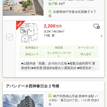
総戸数
54戸
兵庫県神戸市垂水区西舞子６丁
目
2,200
万円
2
3LDK 146.06m
11階 東
駐車場あり
角部屋
オートロック
モニタ付インターホ
防犯カメラ
即入居可
ン
■山陽本線「朝霧」歩10分の立地 ■複数沿線利用可 通
勤便利 ■角部屋 開放的&陽当り通風良好 ■眺望良好！
高層階 11階部分♪ ■146.06平米の3LDK
アバンドーネ西神春日台２号棟
神戸市西神山手線 西神中央駅 バ
ス9分/「春日台3丁目」バス停 停歩3
分