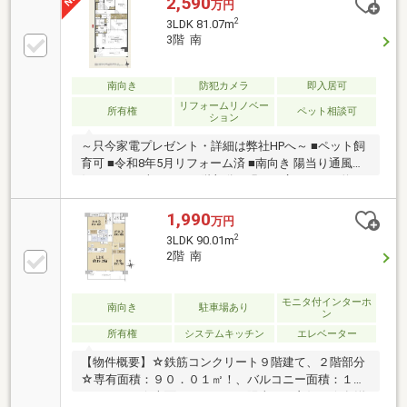
2,590
万円
2
3LDK 81.07m
3階 南
南向き
防犯カメラ
即入居可
リフォームリノベー
所有権
ペット相談可
ション
～只今家電プレゼント・詳細は弊社HPへ～ ■ペット飼
育可 ■令和8年5月リフォーム済 ■南向き 陽当り通風良
好 ■81.07平米の3LDK3階部分 ■明るく広々とした約16
帖LDK
1,990
万円
2
3LDK 90.01m
2階 南
モニタ付インターホ
南向き
駐車場あり
ン
所有権
システムキッチン
エレベーター
【物件概要】☆鉄筋コンクリート９階建て、２階部分
☆専有面積：９０．０１㎡！、バルコニー面積：１
４．４０㎡☆南面バルコニー、陽当たり良好！☆各洋