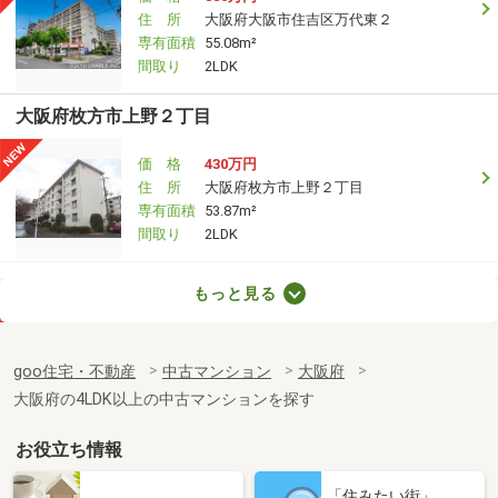
住 所
大阪府大阪市住吉区万代東２
専有面積
55.08m²
間取り
2LDK
大阪府枚方市上野２丁目
価 格
430万円
住 所
大阪府枚方市上野２丁目
専有面積
53.87m²
間取り
2LDK
大阪府大阪市都島区都島南通２丁目
もっと見る
価 格
4,090万円
住 所
大阪府大阪市都島区都島南通２丁目
goo住宅・不動産
中古マンション
大阪府
専有面積
80m²
大阪府の4LDK以上の中古マンションを探す
間取り
4LDK
お役立ち情報
大阪府池田市渋谷１
「住みたい街」