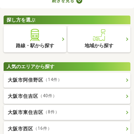
続きを見る
が多くても、お部屋の数が多ければ生活空間をしっかり分けられ
ますよ。設備が整っていればさらに生活の充実度が上がるため、
間取りや設備、購入費用などをチェックしてみてくださいね。
探し方を選ぶ
路線・駅から探す
地域から探す
人気のエリアから探す
大阪市阿倍野区
（14件）
大阪市住吉区
（40件）
大阪市東住吉区
（8件）
大阪市西区
（16件）