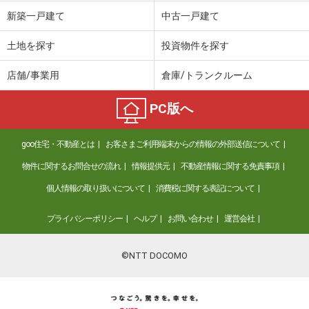
価 格
2,890万円
新築一戸建て
中古一戸建て
住 所
大阪府大阪市天王寺区勝山２
専有面積
30.4m²
土地を探す
投資物件を探す
間取り
1DK
店舗/事業用
倉庫/トランクルーム
大阪府大阪市天王寺区空清町
PC版へ
価 格
1億980万円
住 所
大阪府大阪市天王寺区空清町
goo住宅・不動産とは
お客さまご利用端末からの情報の外部送信について
専有面積
83.16m²
間取り
3LDK
物件に関するお問合せの流れ
情報提供元
不動産情報に関する免責事項
個人情報の取り扱いについて
消費税に関する表記について
大阪府八尾市山本町北８
プライバシーポリシー
ヘルプ
お問い合わせ
運営会社
価 格
970万円
住 所
大阪府八尾市山本町北８
専有面積
62.29m²
©NTT DOCOMO
間取り
3LDK
大阪府八尾市若林町１