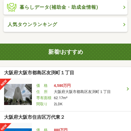
暮らしデータ(補助金・助成金情報)
人気タウンランキング
新着!おすすめ
大阪府大阪市都島区友渕町１丁目
価 格
4,580万円
住 所
大阪府大阪市都島区友渕町１丁目
専有面積
62.17m²
間取り
2LDK
大阪府大阪市住吉区万代東２
価 格
880万円