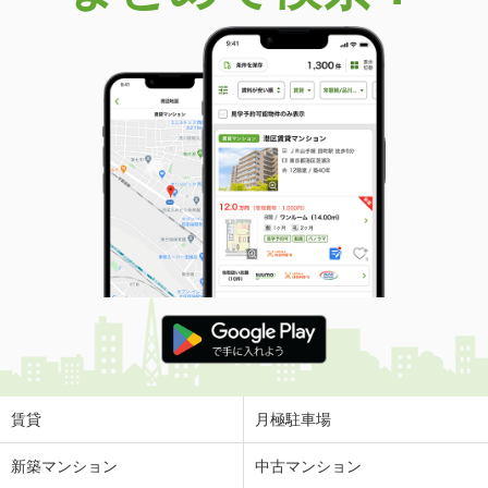
価 格
2,890万円
住 所
大阪府大阪市東成区大今里南４
専有面積
61.6m²
間取り
3LDK
大阪府大阪市北区大深町
価 格
10億8,000万円
住 所
大阪府大阪市北区大深町
専有面積
156.18m²
間取り
2LDK
大阪府岸和田市港緑町
価 格
1,780万円
住 所
大阪府岸和田市港緑町
専有面積
69.19m²
間取り
3LDK
賃貸
月極駐車場
大阪府大阪市天王寺区勝山２
新築マンション
中古マンション