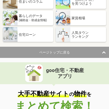
価 格
1,990万円
住まいのコラム
を見つけよう
住 所
大阪府池田市渋谷１
専有面積
75.58m²
暮らしのデータ
間取り
3LDK
家賃相場
(補助金・助成金情報)
大阪府守口市西郷通１
人気タウン
住宅ローン
ランキング
価 格
4,580万円
住 所
大阪府守口市西郷通１
専有面積
68.89m²
ページトップに戻る
間取り
3LDK
大阪府守口市八雲北町３
goo住宅・不動産
価 格
1,910万円
アプリ
住 所
大阪府守口市八雲北町３
専有面積
66.8m²
間取り
3LDK
大手不動産サイト
物件
の
を
大阪府大阪市東成区大今里南４
まとめて検索！