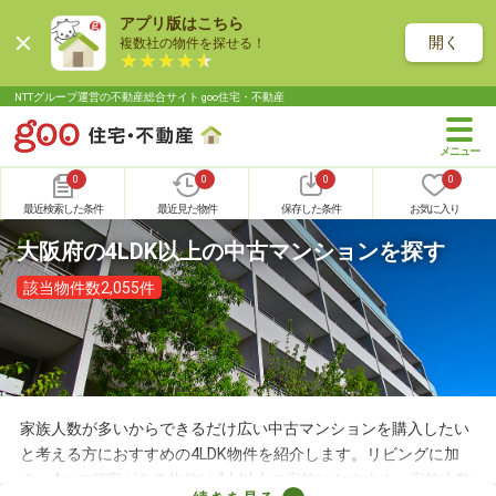
アプリ版はこちら
開く
複数社の物件を探せる！
NTTグループ運営の不動産総合サイト goo住宅・不動産
0
0
0
0
最近検索した条件
最近見た物件
保存した条件
お気に入り
大阪府の4LDK以上の中古マンションを探す
該当物件数2,055件
家族人数が多いからできるだけ広い中古マンションを購入したい
と考える方におすすめの4LDK物件を紹介します。リビングに加
え、4つの個室がある物件は4人以上の家族におすすめ。家族人数