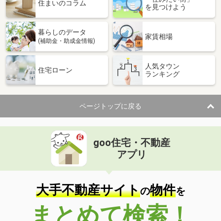
価 格
3,090万円
住まいのコラム
を見つけよう
住 所
大阪府大阪市港区池島３
専有面積
92.67m²
暮らしのデータ
間取り
3LDK
家賃相場
(補助金・助成金情報)
大阪府大阪市港区南市岡３
人気タウン
住宅ローン
ランキング
価 格
6,880万円
住 所
大阪府大阪市港区南市岡３
専有面積
91.15m²
ページトップに戻る
間取り
3LDK
大阪府大阪市港区南市岡３
goo住宅・不動産
価 格
6,880万円
アプリ
住 所
大阪府大阪市港区南市岡３
専有面積
90.23m²
間取り
3LDK
大手不動産サイト
物件
の
を
大阪府松原市東新町３
まとめて検索！