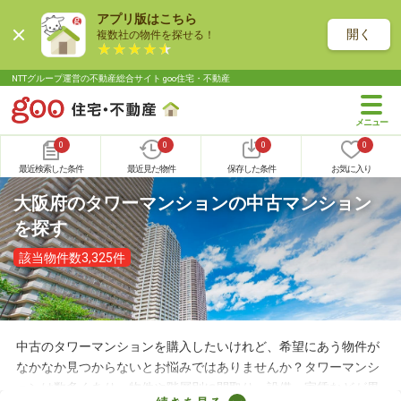
アプリ版はこちら
開く
複数社の物件を探せる！
NTTグループ運営の不動産総合サイト goo住宅・不動産
0
0
0
0
最近検索した条件
最近見た物件
保存した条件
お気に入り
大阪府のタワーマンションの中古マンション
を探す
該当物件数3,325件
中古のタワーマンションを購入したいけれど、希望にあう物件が
なかなか見つからないとお悩みではありませんか？タワーマンシ
ョンは数多くあり、物件や階層別に間取り・設備・家賃などが異