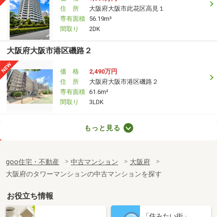
住 所
大阪府大阪市此花区高見１
専有面積
56.19m²
間取り
2DK
大阪府大阪市港区磯路２
価 格
2,490万円
住 所
大阪府大阪市港区磯路２
専有面積
61.6m²
間取り
3LDK
大阪府大阪市港区弁天３
もっと見る
価 格
2,490万円
住 所
大阪府大阪市港区弁天３
goo住宅・不動産
中古マンション
大阪府
専有面積
60.12m²
大阪府のタワーマンションの中古マンションを探す
間取り
3LDK
お役立ち情報
大阪府大阪市港区池島３
「住みたい街」