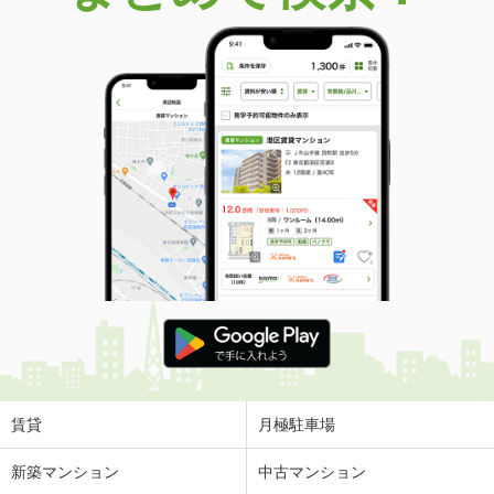
価 格
3,298万円
住 所
大阪府松原市東新町３
専有面積
82.82m²
間取り
4LDK
大阪府大阪市東住吉区東田辺２
価 格
2,580万円
住 所
大阪府大阪市東住吉区東田辺２
専有面積
59.68m²
間取り
3LDK
大阪府大阪市東住吉区東田辺２
価 格
2,580万円
住 所
大阪府大阪市東住吉区東田辺２
専有面積
59.68m²
間取り
3LDK
賃貸
月極駐車場
大阪府大阪市東住吉区東田辺２
新築マンション
中古マンション