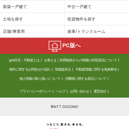
価 格
2,580万円
新築一戸建て
中古一戸建て
住 所
大阪府大阪市東住吉区東田辺２
専有面積
59.68m²
土地を探す
投資物件を探す
間取り
3LDK
店舗/事業用
倉庫/トランクルーム
大阪府大阪市阿倍野区天王寺町北１丁目
PC版へ
価 格
3,699万円
住 所
大阪府大阪市阿倍野区天王寺町北１丁
目
goo住宅・不動産とは
お客さまご利用端末からの情報の外部送信について
専有面積
73.71m²
物件に関するお問合せの流れ
情報提供元
不動産情報に関する免責事項
間取り
3LDK
個人情報の取り扱いについて
消費税に関する表記について
大阪府大阪市阿倍野区旭町２丁目
プライバシーポリシー
ヘルプ
お問い合わせ
運営会社
価 格
4,770万円
住 所
大阪府大阪市阿倍野区旭町２丁目
©NTT DOCOMO
専有面積
81.09m²
間取り
3LDK
大阪府堺市南区若松台１丁