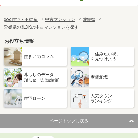
価 格
2,090万円
住 所
愛媛県松山市紅葉町
goo住宅・不動産
中古マンション
愛媛県
専有面積
68.44m²
愛媛県の3LDKの中古マンションを探す
間取り
2SLDK
お役立ち情報
愛媛県松山市道後湯之町
「住みたい街」
価 格
1,780万円
住まいのコラム
を見つけよう
住 所
愛媛県松山市道後湯之町
専有面積
64.4m²
暮らしのデータ
間取り
2LDK
家賃相場
(補助金・助成金情報)
愛媛県松山市松前町２丁目
人気タウン
住宅ローン
ランキング
価 格
3,590万円
住 所
愛媛県松山市松前町２丁目
専有面積
73m²
ページトップに戻る
間取り
3LDK
愛媛県松山市辰巳町