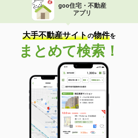
goo住宅・不動産
価 格
1,300万円
アプリ
住 所
愛媛県松山市辰巳町
専有面積
81.71m²
間取り
3LDK
大手不動産サイト
物件
の
を
愛媛県松山市岩崎町１丁目
まとめて検索！
価 格
1,750万円
住 所
愛媛県松山市岩崎町１丁目
専有面積
67.47m²
間取り
3LDK