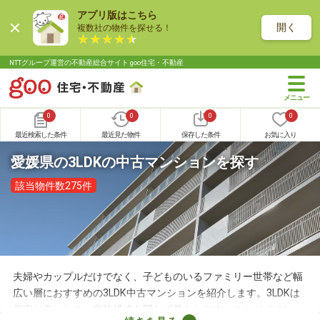
アプリ版はこちら
開く
複数社の物件を探せる！
NTTグループ運営の不動産総合サイト goo住宅・不動産
0
0
0
0
最近検索した条件
最近見た物件
保存した条件
お気に入り
愛媛県の3LDKの中古マンションを探す
該当物件数275件
夫婦やカップルだけでなく、子どものいるファミリー世帯など幅
広い層におすすめの3LDK中古マンションを紹介します。3LDKは
個室が多いため、家族構成を問わず暮らしやすいことがポイン