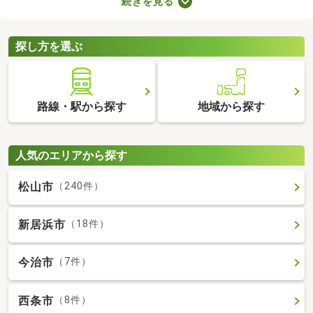
続きを見る
ト。寝室・収納部屋・書斎など、家族の希望にあわせて使い方を
変えられますよ。広々とした空間はゆったりくつろげるため、充
実した暮らしを実現できるでしょう。
探し方を選ぶ
路線・駅から探す
地域から探す
人気のエリアから探す
松山市
（240件）
新居浜市
（18件）
今治市
（7件）
西条市
（8件）