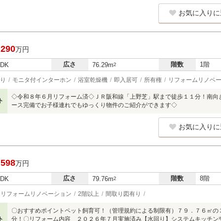
お気に入りに
,290
万円
広さ
階数
1階
LDK
76.29m
2
り
モニタ付インターホン
浴室乾燥機
即入居可
所有権
リフォームリノベ
◇令和８年６月リフォーム済◇ＪＲ阪和線「上野芝」駅まで徒歩１１分！南向
ト
ース完備でお子様連れでもゆっくり物件のご紹介ができます◇
お気に入りに
,598
万円
広さ
階数
8階
LDK
79.76m
2
リフォームリノベーション
2階以上
間取り図有り
〇おすすめポイントペット飼育可！（管理規約による制限有）７９．７６㎡の
ト
分！〇リフォーム内容 ２０２６年７月実施済み【水回り】システムキッチン