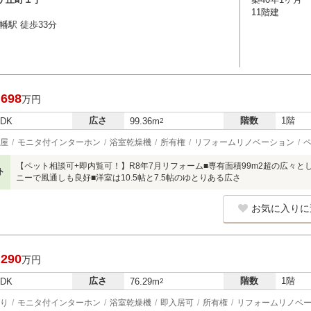
11階建
幡駅 徒歩33分
,698
万円
広さ
階数
1階
LDK
99.36m
2
屋
モニタ付インターホン
浴室乾燥機
所有権
リフォームリノベーション
【ペット相談可+即内覧可！】R8年7月リフォーム■専有面積99m2超の広々と
ト
ニーで風通しも良好■洋室は10.5帖と7.5帖のゆとりある広さ
お気に入りに
,290
万円
広さ
階数
1階
LDK
76.29m
2
り
モニタ付インターホン
浴室乾燥機
即入居可
所有権
リフォームリノベ