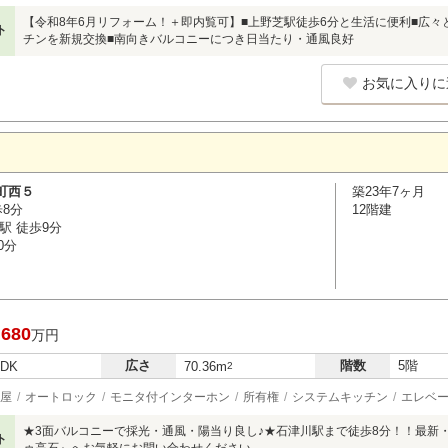
【令和8年6月リフォーム！＋即内覧可】■上野芝駅徒歩6分と生活に便利■広々と
ト
チンを新規交換■南向きバルコニーにつき日当たり・通風良好
お気に入りに
町西５
築23年7ヶ月
歩8分
12階建
駅 徒歩9分
0分
,680
万円
広さ
階数
5階
LDK
70.36m
2
屋
オートロック
モニタ付インターホン
所有権
システムキッチン
エレベ
★3面バルコニーで採光・通風・陽当り良し♪★石津川駅まで徒歩8分！！最新
ト