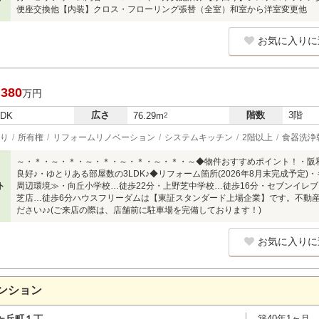
便座交換他【内装】クロス・フローリング張替（全室）和室から洋室変更他
お気に入りに
,380
万円
広さ
階数
3階
LDK
76.29m
2
り
所有権
リフォームリノベーション
システムキッチン
2階以上
食器洗浄
～・＊・～・＊・～・＊・～・＊・～・＊・～◆物件おすすめポイント！・阪和
良好♪・ゆとりある部屋数の3LDK♪◆リフォーム箇所(2026年8月末完成予定
ト
周辺環境≫・向丘小学校…徒歩22分・上野芝中学校…徒歩16分・セブンイレブ
芝店…徒歩6分ハウスフリーダムは【東証スタンダード上場企業】です。不動
ださい♪♪(ご来店の際は、店舗前に駐車場を完備しております！)
お気に入りに
ンション
ヶ丘町１丁
築40年1ヶ月