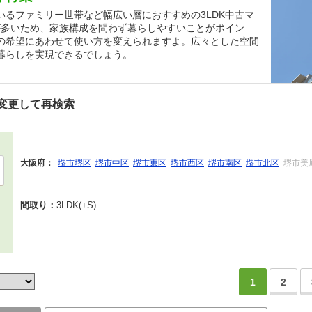
るファミリー世帯など幅広い層におすすめの3LDK中古マ
が多いため、家族構成を問わず暮らしやすいことがポイン
の希望にあわせて使い方を変えられますよ。広々とした空間
暮らしを実現できるでしょう。
変更して再検索
大阪府：
堺市堺区
堺市中区
堺市東区
堺市西区
堺市南区
堺市北区
堺市美
間取り：
3LDK(+S)
1
2