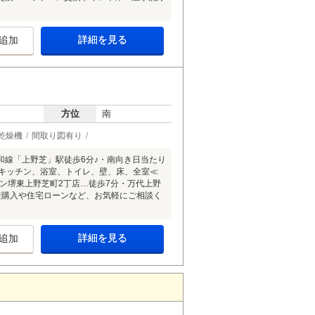
詳細を見る
追加
方位
南
乾燥機
間取り図有り
線「上野芝」駅徒歩6分♪・南向き日当たり
)・キッチン、浴室、トイレ、壁、床、全室≪
ン堺東上野芝町2丁店…徒歩7分・万代上野
産購入や住宅ローンなど、お気軽にご相談く
詳細を見る
追加