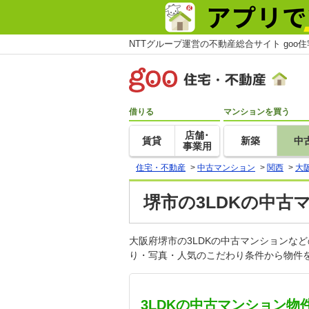
NTTグループ運営の不動産総合サイト goo
借りる
マンションを買う
店舗･
賃貸
新築
中
事業用
住宅・不動産
>
中古マンション
>
関西
>
大
堺市の3LDKの中古
大阪府堺市の3LDKの中古マンションな
り・写真・人気のこだわり条件から物件を
3LDKの中古マンション物