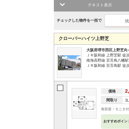
テキスト表示
チェックした物件を一括で
クローバーハイツ上野芝
大阪府堺市西区上野芝向
ＪＲ阪和線 上野芝駅 徒
南海高野線 百舌鳥八幡駅 
ＪＲ阪和線 百舌鳥駅 徒歩
2
価格
間取り
3
角部屋
モニタ付
おすすめポイン