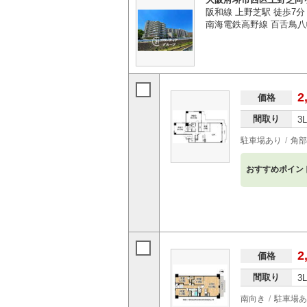
阪和線 上野芝駅 徒歩7分
南海電鉄高野線 百舌鳥八
2
価格
間取り
3
駐車場あり
角部
おすすめポイン
2
価格
間取り
3
南向き
駐車場あ