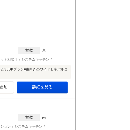
方位
東
ペット相談可
システムキッチン
した3LDKプラン■東向きのワイドＬ字バルコ
詳細を見る
追加
方位
南
ーション
システムキッチン