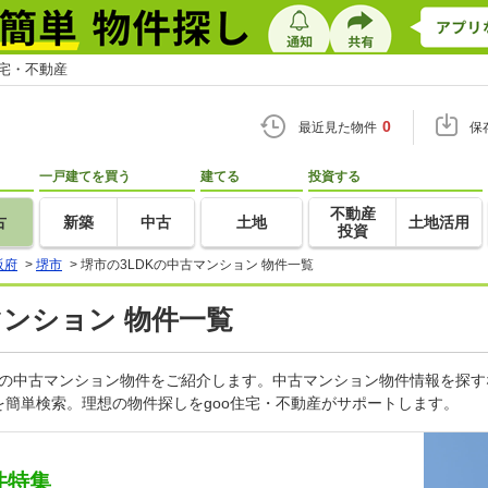
住宅・不動産
0
最近見た物件
保
一戸建てを買う
建てる
投資する
不動産
古
新築
中古
土地
土地活用
投資
阪府
>
堺市
>
堺市の3LDKの中古マンション 物件一覧
マンション 物件一覧
どの中古マンション物件をご紹介します。中古マンション物件情報を探す
簡単検索。理想の物件探しをgoo住宅・不動産がサポートします。
件特集