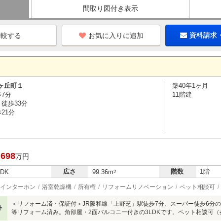
間取り図付き表示
お気に入りに追加
資料請求
ヶ丘町１
築40年1ヶ月
歩7分
11階建
徒歩33分
21分
,698
万円
広さ
階数
1階
LDK
99.36m
2
インターホン
浴室乾燥機
所有権
リフォームリノベーション
ペット相談可
＜リフォーム済・保証付＞JR阪和線「上野芝」駅徒歩7分、スーパー徒歩6分
ト
等リフォーム済み。角部屋・2面バルコニー付きの3LDKです。ペット相談可（