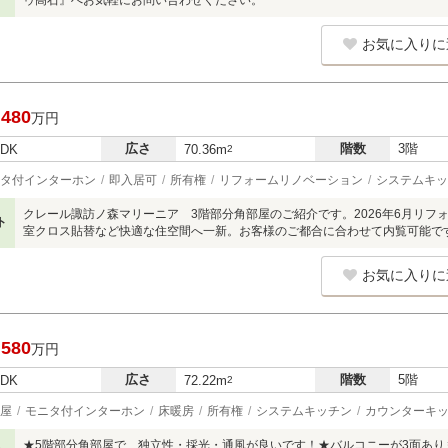
ゥ高石』へお気軽にお問い合わせください。
お気に入りに
,480
万円
広さ
階数
3階
LDK
70.36m
2
タ付インターホン
即入居可
所有権
リフォームリノベーション
システムキッ
クレール諏訪ノ森マリーニア 3階部分角部屋のご紹介です。2026年6月リフ
ト
室クロス貼替など快適な住空間へ一新。お客様のご都合に合わせて内覧可能で
お気に入りに
,580
万円
広さ
階数
5階
LDK
72.22m
2
屋
モニタ付インターホン
床暖房
所有権
システムキッチン
カウンターキ
★5階部分角部屋で、独立性・採光・通風が良いです！★バルコニーが3面あ