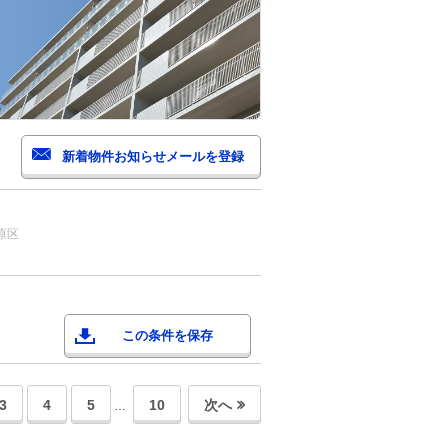
原区
この条件を保存
3
4
5
10
次へ
…