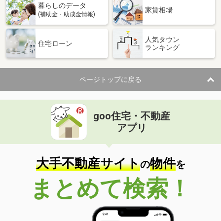
暮らしのデータ
間取り
3LDK
家賃相場
(補助金・助成金情報)
人気タウン
住宅ローン
ランキング
ページトップに戻る
goo住宅・不動産
アプリ
大手不動産サイト
物件
の
を
まとめて検索！