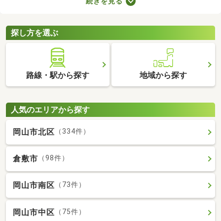
続きを見る
ト。寝室・収納部屋・書斎など、家族の希望にあわせて使い方を
変えられますよ。広々とした空間はゆったりくつろげるため、充
実した暮らしを実現できるでしょう。
探し方を選ぶ
路線・駅から探す
地域から探す
人気のエリアから探す
岡山市北区
（334件）
倉敷市
（98件）
岡山市南区
（73件）
岡山市中区
（75件）