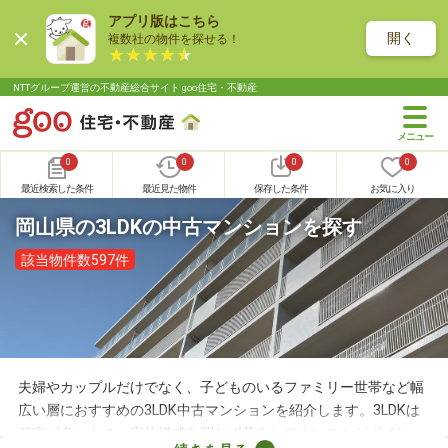
アプリ版はこちら
開く
複数社の物件を探せる！
NTTグループ運営の不動産総合サイト goo住宅・不動産
0
0
0
0
最近検索した条件
最近見た物件
保存した条件
お気に入り
岡山県の3LDKの中古マンションを探す
該当物件数597件
夫婦やカップルだけでなく、子どものいるファミリー世帯など幅
広い層におすすめの3LDK中古マンションを紹介します。3LDKは
個室が多いため、家族構成を問わず暮らしやすいことがポイン