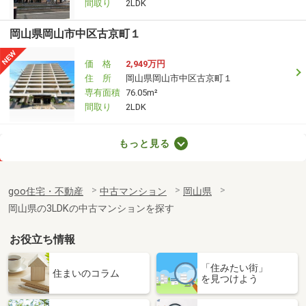
間取り
2LDK
岡山県岡山市中区古京町１
価 格
2,949万円
住 所
岡山県岡山市中区古京町１
専有面積
76.05m²
間取り
2LDK
岡山県倉敷市田ノ上
もっと見る
価 格
4,350万円
住 所
岡山県倉敷市田ノ上
goo住宅・不動産
中古マンション
岡山県
専有面積
77.41m²
岡山県の3LDKの中古マンションを探す
間取り
3LDK
お役立ち情報
岡山県岡山市北区西長瀬
「住みたい街」
価 格
3,780万円
住まいのコラム
を見つけよう
住 所
岡山県岡山市北区西長瀬
専有面積
80.35m²