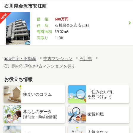
石川県金沢市安江町
価 格
600万円
住 所
石川県金沢市安江町
専有面積
39.02m²
間取り
1LDK
goo住宅・不動産
中古マンション
石川県
石川県の3LDKの中古マンションを探す
お役立ち情報
「住みたい街」
住まいのコラム
を見つけよう
暮らしのデータ
家賃相場
(補助金・助成金情報)
人気タウン