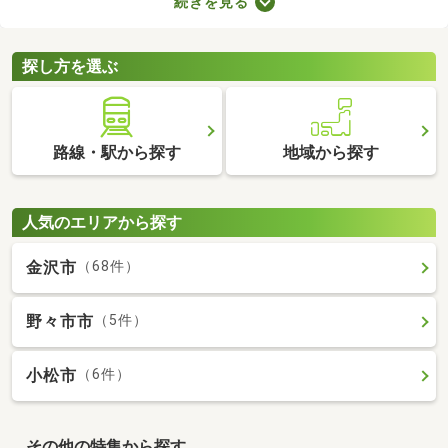
続きを見る
ト。寝室・収納部屋・書斎など、家族の希望にあわせて使い方を
変えられますよ。広々とした空間はゆったりくつろげるため、充
実した暮らしを実現できるでしょう。
探し方を選ぶ
路線・駅から探す
地域から探す
人気のエリアから探す
金沢市
（68件）
野々市市
（5件）
小松市
（6件）
その他の特集から探す