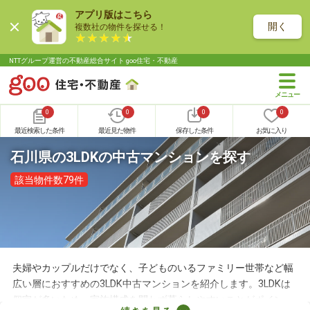
アプリ版はこちら
開く
複数社の物件を探せる！
NTTグループ運営の不動産総合サイト goo住宅・不動産
0
0
0
0
最近検索した条件
最近見た物件
保存した条件
お気に入り
石川県の3LDKの中古マンションを探す
該当物件数79件
夫婦やカップルだけでなく、子どものいるファミリー世帯など幅
広い層におすすめの3LDK中古マンションを紹介します。3LDKは
個室が多いため、家族構成を問わず暮らしやすいことがポイン