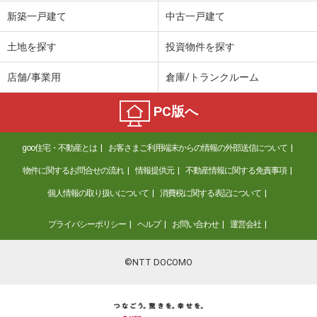
価 格
2,280万円
新築一戸建て
中古一戸建て
住 所
栃木県小山市駅南町５丁目
建物面積
174.58m²
土地を探す
投資物件を探す
土地面積
264m²
店舗/事業用
倉庫/トランクルーム
栃木県足利市鹿島町
PC版へ
価 格
2,298万円
住 所
栃木県足利市鹿島町
goo住宅・不動産とは
お客さまご利用端末からの情報の外部送信について
建物面積
172.24m²
土地面積
407.92m²
物件に関するお問合せの流れ
情報提供元
不動産情報に関する免責事項
個人情報の取り扱いについて
消費税に関する表記について
栃木県小山市大字出井
プライバシーポリシー
ヘルプ
お問い合わせ
運営会社
価 格
2,000万円
住 所
栃木県小山市大字出井
建物面積
126.1m²
©NTT DOCOMO
土地面積
1522.98m²
栃木県大田原市新宿