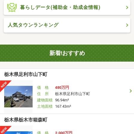
暮らしデータ(補助金・助成金情報)
人気タウンランキング
新着!おすすめ
栃木県足利市山下町
価 格
480万円
住 所
栃木県足利市山下町
建物面積
96.94m²
土地面積
167.43m²
栃木県栃木市箱森町
価 格
2,000万円