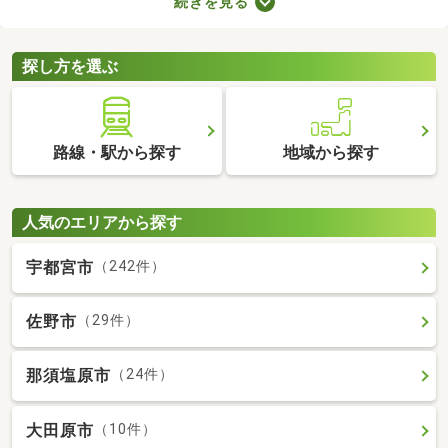
続きを見る
みの中古一軒家を紹介します。築年数が古くても新しい設備が整
っていたり、ニーズにあう間取りに変更されていたりするので、
快適に暮らせますよ。
探し方を選ぶ
路線・駅から探す
地域から探す
人気のエリアから探す
宇都宮市
（242件）
佐野市
（29件）
那須塩原市
（24件）
大田原市
（10件）