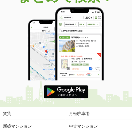
価 格
3,580万円
住 所
栃木県宇都宮市ゆいの杜４
建物面積
137m²
土地面積
247.42m²
栃木県宇都宮市ゆいの杜４
価 格
3,580万円
住 所
栃木県宇都宮市ゆいの杜４
建物面積
137m²
土地面積
247.42m²
栃木県宇都宮市西川田町
価 格
3,680万円
住 所
栃木県宇都宮市西川田町
建物面積
101.02m²
土地面積
148.09m²
賃貸
月極駐車場
栃木県小山市駅南町５丁目
新築マンション
中古マンション