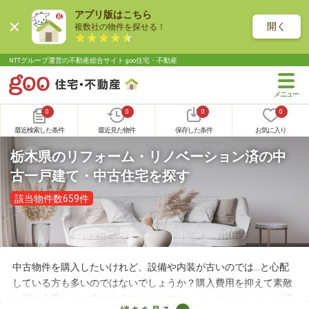
アプリ版はこちら
開く
複数社の物件を探せる！
NTTグループ運営の不動産総合サイト goo住宅・不動産
0
0
0
0
最近検索した条件
最近見た物件
保存した条件
お気に入り
栃木県のリフォーム・リノベーション済の中
古一戸建て・中古住宅を探す
該当物件数659件
中古物件を購入したいけれど、設備や内装が古いのでは…と心配
している方も多いのではないでしょうか？購入費用を抑えて素敵
な家を入手したい方におすすめのリフォーム・リノベーション済