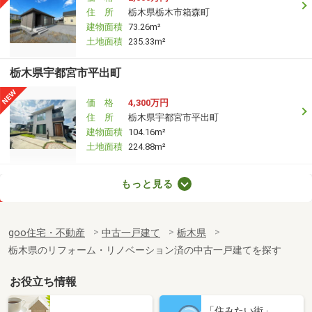
住 所
栃木県栃木市箱森町
建物面積
73.26m²
土地面積
235.33m²
栃木県宇都宮市平出町
価 格
4,300万円
住 所
栃木県宇都宮市平出町
建物面積
104.16m²
土地面積
224.88m²
栃木県宇都宮市細谷町
もっと見る
価 格
3,480万円
住 所
栃木県宇都宮市細谷町
goo住宅・不動産
中古一戸建て
栃木県
建物面積
169.72m²
栃木県のリフォーム・リノベーション済の中古一戸建てを探す
土地面積
526.27m²
お役立ち情報
栃木県宇都宮市鶴田町
「住みたい街」