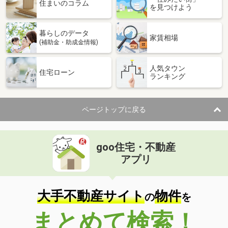
価 格
2,399万円
住まいのコラム
を見つけよう
住 所
栃木県宇都宮市鶴田町
建物面積
125.03m²
暮らしのデータ
土地面積
230.69m²
家賃相場
(補助金・助成金情報)
栃木県宇都宮市立伏町
人気タウン
住宅ローン
ランキング
価 格
999万円
住 所
栃木県宇都宮市立伏町
建物面積
124.57m²
ページトップに戻る
土地面積
217.68m²
栃木県宇都宮市ゆいの杜４
goo住宅・不動産
価 格
3,580万円
アプリ
住 所
栃木県宇都宮市ゆいの杜４
建物面積
137m²
土地面積
247.42m²
大手不動産サイト
物件
の
を
栃木県宇都宮市ゆいの杜４
まとめて検索！