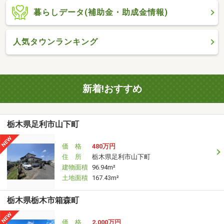
暮らしデータ(補助金・助成金情報)
人気タウンランキング
新着!おすすめ
栃木県足利市山下町
価 格
480万円
住 所
栃木県足利市山下町
建物面積
96.94m²
土地面積
167.43m²
栃木県栃木市箱森町
価 格
2,000万円