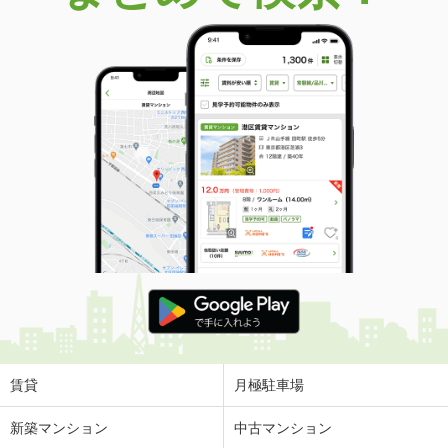
価 格
3,580万円
住 所
栃木県宇都宮市ゆいの杜４
建物面積
137m²
土地面積
247.42m²
栃木県宇都宮市ゆいの杜４
価 格
3,580万円
住 所
栃木県宇都宮市ゆいの杜４
建物面積
137m²
土地面積
247.42m²
栃木県宇都宮市西川田町
価 格
3,680万円
住 所
栃木県宇都宮市西川田町
建物面積
101.02m²
土地面積
148.09m²
賃貸
月極駐車場
栃木県小山市駅南町５丁目
新築マンション
中古マンション