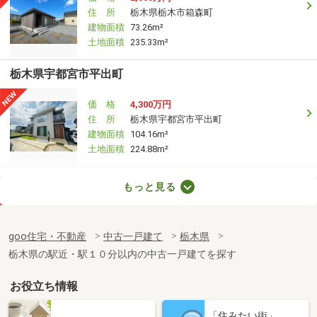
住 所
栃木県栃木市箱森町
建物面積
73.26m²
土地面積
235.33m²
栃木県宇都宮市平出町
価 格
4,300万円
住 所
栃木県宇都宮市平出町
建物面積
104.16m²
土地面積
224.88m²
栃木県宇都宮市細谷町
もっと見る
価 格
3,480万円
住 所
栃木県宇都宮市細谷町
goo住宅・不動産
中古一戸建て
栃木県
建物面積
169.72m²
栃木県の駅近・駅１０分以内の中古一戸建てを探す
土地面積
526.27m²
お役立ち情報
栃木県宇都宮市鶴田町
「住みたい街」