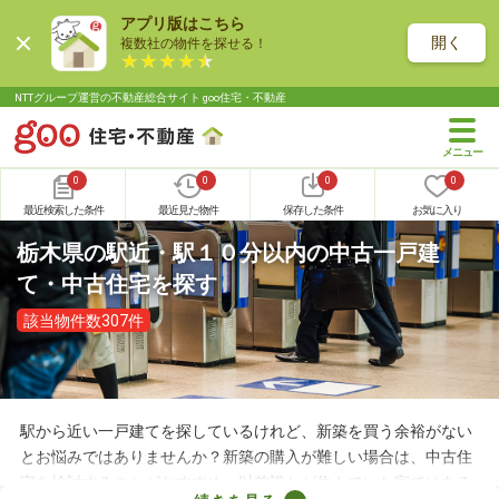
アプリ版はこちら
開く
複数社の物件を探せる！
NTTグループ運営の不動産総合サイト goo住宅・不動産
0
0
0
0
最近検索した条件
最近見た物件
保存した条件
お気に入り
栃木県の駅近・駅１０分以内の中古一戸建
て・中古住宅を探す
該当物件数307件
駅から近い一戸建てを探しているけれど、新築を買う余裕がない
とお悩みではありませんか？新築の購入が難しい場合は、中古住
宅を検討することがおすすめ。以前誰かが住んでいた家ではある