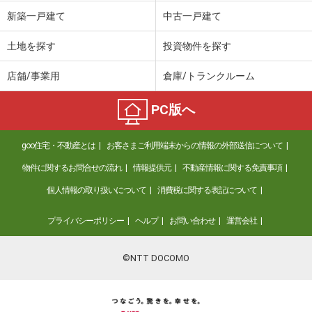
価 格
2,280万円
新築一戸建て
中古一戸建て
住 所
栃木県小山市駅南町５丁目
建物面積
174.58m²
土地を探す
投資物件を探す
土地面積
264m²
店舗/事業用
倉庫/トランクルーム
栃木県足利市鹿島町
PC版へ
価 格
2,298万円
住 所
栃木県足利市鹿島町
goo住宅・不動産とは
お客さまご利用端末からの情報の外部送信について
建物面積
172.24m²
土地面積
407.92m²
物件に関するお問合せの流れ
情報提供元
不動産情報に関する免責事項
個人情報の取り扱いについて
消費税に関する表記について
栃木県小山市大字出井
プライバシーポリシー
ヘルプ
お問い合わせ
運営会社
価 格
2,000万円
住 所
栃木県小山市大字出井
建物面積
126.1m²
©NTT DOCOMO
土地面積
1522.98m²
栃木県大田原市新宿