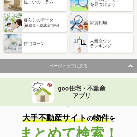
価 格
2,399万円
住まいのコラム
を見つけよう
住 所
栃木県宇都宮市鶴田町
建物面積
125.03m²
暮らしのデータ
土地面積
230.69m²
家賃相場
(補助金・助成金情報)
栃木県宇都宮市立伏町
人気タウン
住宅ローン
ランキング
価 格
999万円
住 所
栃木県宇都宮市立伏町
建物面積
124.57m²
ページトップに戻る
土地面積
217.68m²
栃木県宇都宮市ゆいの杜４
goo住宅・不動産
価 格
3,580万円
アプリ
住 所
栃木県宇都宮市ゆいの杜４
建物面積
137m²
土地面積
247.42m²
大手不動産サイト
物件
の
を
栃木県宇都宮市ゆいの杜４
まとめて検索！