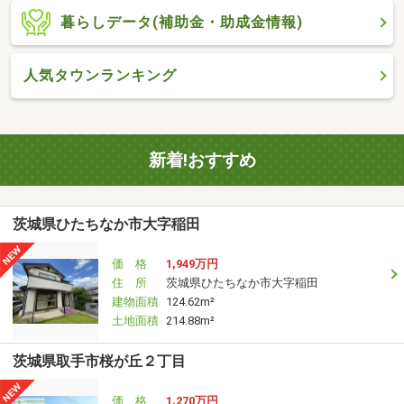
暮らしデータ(補助金・助成金情報)
人気タウンランキング
新着!おすすめ
茨城県ひたちなか市大字稲田
価 格
1,949万円
住 所
茨城県ひたちなか市大字稲田
建物面積
124.62m²
土地面積
214.88m²
茨城県取手市桜が丘２丁目
価 格
1,270万円