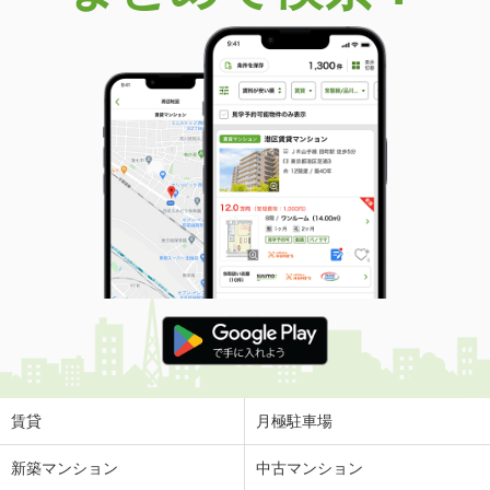
価 格
650万円
住 所
茨城県笠間市旭町
建物面積
52.99m²
土地面積
269.18m²
茨城県つくば市自由ケ丘
価 格
1,098万円
住 所
茨城県つくば市自由ケ丘
建物面積
116.34m²
土地面積
324.8m²
茨城県日立市本宮町４丁目
価 格
1,699万円
住 所
茨城県日立市本宮町４丁目
建物面積
107.77m²
土地面積
182.26m²
賃貸
月極駐車場
茨城県日立市東多賀町１丁目
新築マンション
中古マンション