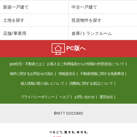
価 格
1,699万円
新築一戸建て
中古一戸建て
住 所
茨城県日立市東多賀町１丁目
建物面積
108.47m²
土地を探す
投資物件を探す
土地面積
208.57m²
店舗/事業用
倉庫/トランクルーム
茨城県下妻市半谷
PC版へ
価 格
1,298万円
住 所
茨城県下妻市半谷
goo住宅・不動産とは
お客さまご利用端末からの情報の外部送信について
建物面積
81.95m²
土地面積
230.72m²
物件に関するお問合せの流れ
情報提供元
不動産情報に関する免責事項
個人情報の取り扱いについて
消費税に関する表記について
茨城県ひたちなか市大字中根
プライバシーポリシー
ヘルプ
お問い合わせ
運営会社
価 格
1,199万円
住 所
茨城県ひたちなか市大字中根
建物面積
103.51m²
©NTT DOCOMO
土地面積
325.12m²
茨城県日立市中成沢町２