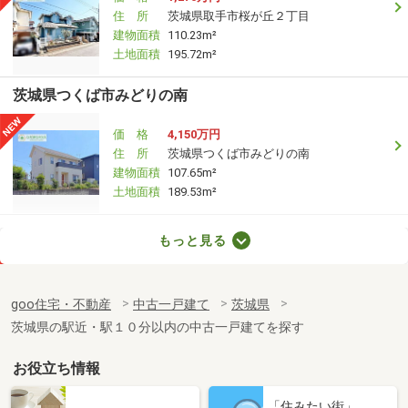
住 所
茨城県取手市桜が丘２丁目
建物面積
110.23m²
土地面積
195.72m²
茨城県つくば市みどりの南
価 格
4,150万円
住 所
茨城県つくば市みどりの南
建物面積
107.65m²
土地面積
189.53m²
茨城県稲敷郡河内町長竿
もっと見る
価 格
690万円
住 所
茨城県稲敷郡河内町長竿
goo住宅・不動産
中古一戸建て
茨城県
建物面積
185.93m²
茨城県の駅近・駅１０分以内の中古一戸建てを探す
土地面積
428.45m²
お役立ち情報
茨城県鉾田市梶山
「住みたい街」