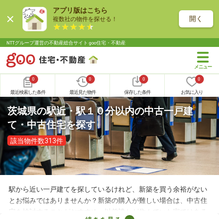
アプリ版はこちら
開く
複数社の物件を探せる！
NTTグループ運営の不動産総合サイト goo住宅・不動産
0
0
0
0
最近検索した条件
最近見た物件
保存した条件
お気に入り
茨城県の駅近・駅１０分以内の中古一戸建
て・中古住宅を探す
該当物件数313件
駅から近い一戸建てを探しているけれど、新築を買う余裕がない
とお悩みではありませんか？新築の購入が難しい場合は、中古住
宅を検討することがおすすめ。以前誰かが住んでいた家ではある