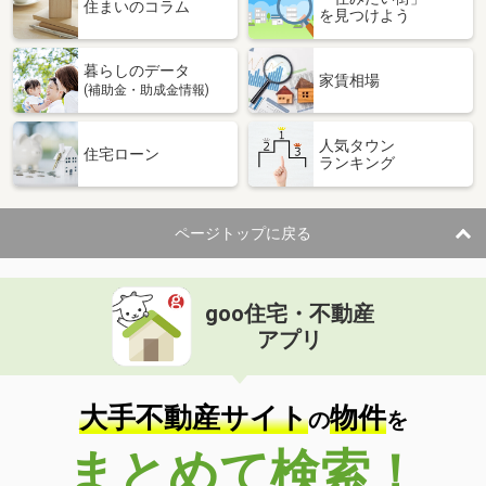
価 格
550万円
住まいのコラム
を見つけよう
住 所
茨城県鉾田市梶山
建物面積
95.14m²
暮らしのデータ
土地面積
575.35m²
家賃相場
(補助金・助成金情報)
茨城県土浦市中
人気タウン
住宅ローン
ランキング
価 格
2,399万円
住 所
茨城県土浦市中
建物面積
171.38m²
ページトップに戻る
土地面積
699.4m²
茨城県結城市大字結城
goo住宅・不動産
価 格
2,180万円
アプリ
住 所
茨城県結城市大字結城
建物面積
187.14m²
土地面積
484.53m²
大手不動産サイト
物件
の
を
茨城県笠間市旭町
まとめて検索！