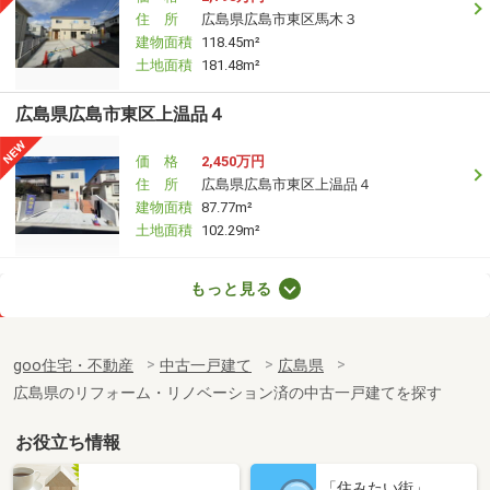
住 所
広島県広島市東区馬木３
建物面積
118.45m²
土地面積
181.48m²
広島県広島市東区上温品４
価 格
2,450万円
住 所
広島県広島市東区上温品４
建物面積
87.77m²
土地面積
102.29m²
広島県広島市東区中山新町３
もっと見る
価 格
2,780万円
住 所
広島県広島市東区中山新町３
goo住宅・不動産
中古一戸建て
広島県
建物面積
106.67m²
広島県のリフォーム・リノベーション済の中古一戸建てを探す
土地面積
206.37m²
お役立ち情報
広島県東広島市黒瀬町兼沢
「住みたい街」