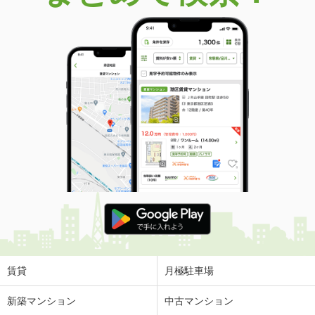
価 格
580万円
住 所
広島県東広島市黒瀬楢原北３
建物面積
109.3m²
土地面積
273m²
広島県広島市安佐南区長束西２
価 格
2,780万円
住 所
広島県広島市安佐南区長束西２
建物面積
143.79m²
土地面積
85.67m²
広島県広島市安佐南区安東４
価 格
2,680万円
住 所
広島県広島市安佐南区安東４
建物面積
98.07m²
土地面積
207m²
賃貸
月極駐車場
広島県広島市安芸区矢野東２
新築マンション
中古マンション