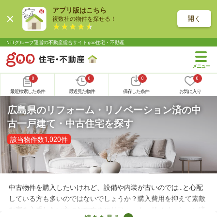
アプリ版はこちら
開く
複数社の物件を探せる！
NTTグループ運営の不動産総合サイト goo住宅・不動産
0
0
0
0
最近検索した条件
最近見た物件
保存した条件
お気に入り
広島県のリフォーム・リノベーション済の中
古一戸建て・中古住宅を探す
該当物件数1,020件
中古物件を購入したいけれど、設備や内装が古いのでは…と心配
している方も多いのではないでしょうか？購入費用を抑えて素敵
な家を入手したい方におすすめのリフォーム・リノベーション済