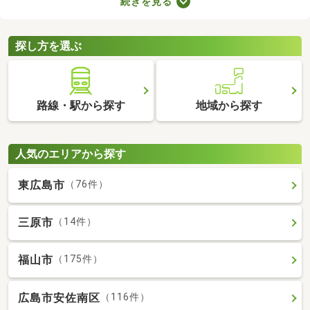
続きを見る
みの中古一軒家を紹介します。築年数が古くても新しい設備が整
っていたり、ニーズにあう間取りに変更されていたりするので、
快適に暮らせますよ。
探し方を選ぶ
路線・駅から探す
地域から探す
人気のエリアから探す
東広島市
（76件）
三原市
（14件）
福山市
（175件）
広島市安佐南区
（116件）