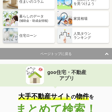
価 格
1,199万円
住まいのコラム
を見つけよう
住 所
広島県東広島市黒瀬町兼沢
建物面積
87.37m²
暮らしのデータ
土地面積
133.95m²
家賃相場
(補助金・助成金情報)
広島県東広島市高屋町中島
人気タウン
住宅ローン
ランキング
価 格
980万円
住 所
広島県東広島市高屋町中島
建物面積
121.02m²
ページトップに戻る
土地面積
184.13m²
広島県呉市焼山中央６丁目
goo住宅・不動産
価 格
500万円
アプリ
住 所
広島県呉市焼山中央６丁目
建物面積
77.02m²
土地面積
114.06m²
大手不動産サイト
物件
の
を
広島県東広島市黒瀬楢原北３
まとめて検索！