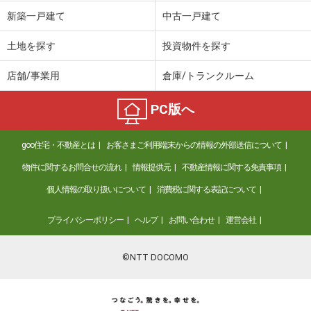
価 格
3,580万円
新築一戸建て
中古一戸建て
住 所
広島県広島市安芸区矢野東２
建物面積
106.3m²
土地を探す
投資物件を探す
土地面積
164.76m²
店舗/事業用
倉庫/トランクルーム
広島県広島市安佐南区祇園３丁目
PC版へ
価 格
8,500万円
住 所
広島県広島市安佐南区祇園３丁目
goo住宅・不動産とは
お客さまご利用端末からの情報の外部送信について
建物面積
140.16m²
土地面積
166.63m²
物件に関するお問合せの流れ
情報提供元
不動産情報に関する免責事項
個人情報の取り扱いについて
消費税に関する表記について
広島県東広島市八本松町原
プライバシーポリシー
ヘルプ
お問い合わせ
運営会社
価 格
1,449万円
住 所
広島県東広島市八本松町原
建物面積
74.52m²
©NTT DOCOMO
土地面積
171m²
広島県東広島市西条町御薗宇