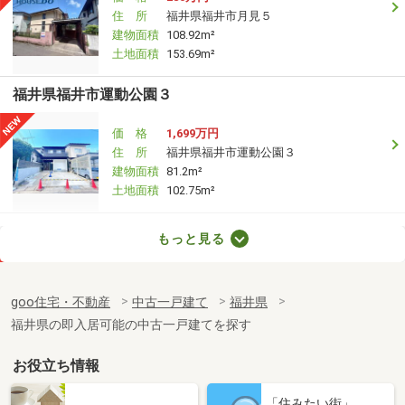
住 所
福井県福井市月見５
建物面積
108.92m²
土地面積
153.69m²
福井県福井市運動公園３
価 格
1,699万円
住 所
福井県福井市運動公園３
建物面積
81.2m²
土地面積
102.75m²
福井県鯖江市上野田町
もっと見る
価 格
1,200万円
住 所
福井県鯖江市上野田町
goo住宅・不動産
中古一戸建て
福井県
建物面積
119.26m²
福井県の即入居可能の中古一戸建てを探す
土地面積
184.1m²
お役立ち情報
福井県鯖江市下野田町
「住みたい街」