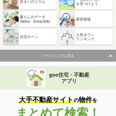
価 格
699万円
住まいのコラム
を見つけよう
住 所
福井県鯖江市下野田町
建物面積
80.9m²
暮らしのデータ
土地面積
216.55m²
家賃相場
(補助金・助成金情報)
福井県あわら市西温泉１
人気タウン
住宅ローン
ランキング
価 格
999万円
住 所
福井県あわら市西温泉１
建物面積
148.44m²
ページトップに戻る
土地面積
197.12m²
福井県福井市松本３丁目
goo住宅・不動産
価 格
2,400万円
アプリ
住 所
福井県福井市松本３丁目
建物面積
88.68m²
土地面積
121.76m²
大手不動産サイト
物件
の
を
福井県坂井市三国町米納津
まとめて検索！