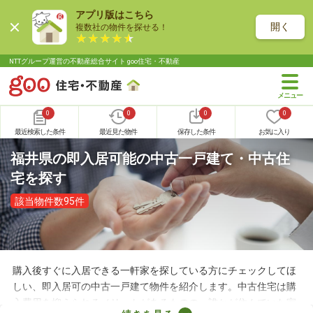
アプリ版はこちら
開く
複数社の物件を探せる！
NTTグループ運営の不動産総合サイト goo住宅・不動産
0
0
0
0
最近検索した条件
最近見た物件
保存した条件
お気に入り
福井県の即入居可能の中古一戸建て・中古住
宅を探す
該当物件数95件
購入後すぐに入居できる一軒家を探している方にチェックしてほ
しい、即入居可の中古一戸建て物件を紹介します。中古住宅は購
入費用を抑えられるメリットがあるものの、誰かが住んでいた家