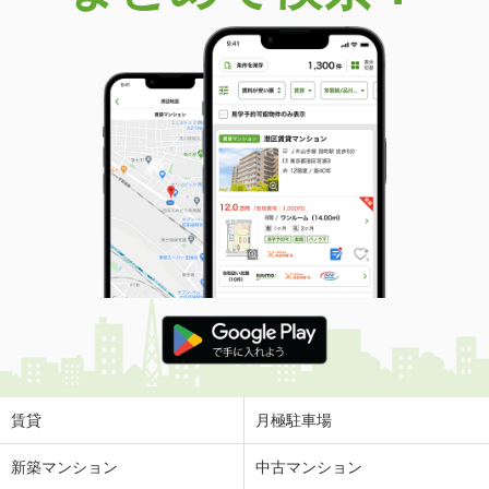
価 格
490万円
住 所
福井県坂井市三国町米納津
建物面積
208.68m²
土地面積
636.45m²
福井県あわら市大溝２丁目
価 格
1,490万円
住 所
福井県あわら市大溝２丁目
建物面積
239.61m²
土地面積
393.42m²
福井県小浜市太興寺
価 格
999万円
住 所
福井県小浜市太興寺
建物面積
174.59m²
土地面積
473.28m²
賃貸
月極駐車場
新築マンション
中古マンション