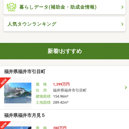
暮らしデータ(補助金・助成金情報)
人気タウンランキング
新着!おすすめ
福井県福井市引目町
価 格
1,299万円
住 所
福井県福井市引目町
建物面積
154.96m²
土地面積
289.42m²
福井県福井市月見５
価 格
280万円