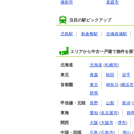
備前市
真庭市
注目の駅ピックアップ
児島駅
新倉敷駅
吉備真備駅
エリアから中古一戸建て物件を探
北海道
北海道
(
札幌市
)
東北
青森
秋田
岩手
首都圏
東京
神奈川
(
横浜市
群馬
甲信越・北陸
長野
山梨
新潟
(
東海
愛知
(
名古屋市
)
静
関西
大阪
(
大阪市
・
堺市
)
中国・四国
広島
(
広島市
)
岡山
(