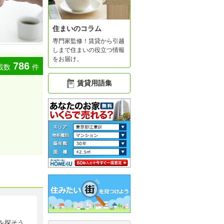
住まいのコラム
専門家監修！賃貸から引越
しまで住まいの役立つ情報
をお届け。
786
載数
件
賃貸用語集
を探そう