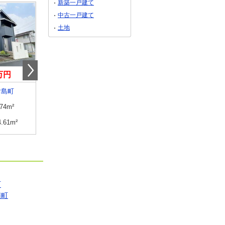
新築一戸建て
中古一戸建て
土地
9万円
2,499万円
990万円
片島町
岡山県岡山市北区西辛川
岡山県岡山市南区西紅陽
.74m²
建物面積
105.57m²
建物面積
80.79m²
4.61m²
土地面積
115.44m²
土地面積
213.68m²
町
南町