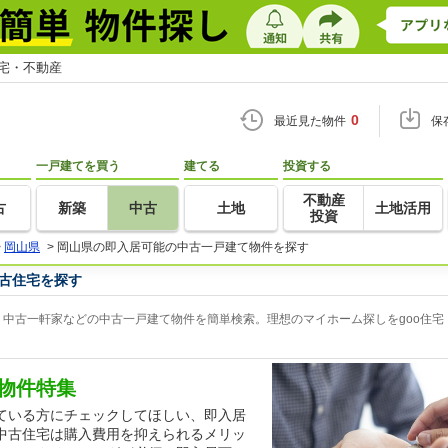
住宅・不動産
0
最近見た物件
保
一戸建てを買う
建てる
投資する
不動産
古
新築
中古
土地
土地活用
投資
>
岡山県
>
岡山県の即入居可能の中古一戸建て物件を探す
古住宅を探す
中古一軒家などの中古一戸建て物件を簡単検索。理想のマイホーム探しをgoo住宅
物件特集
ている方にチェックしてほしい、即入居
中古住宅は購入費用を抑えられるメリッ