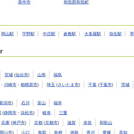
美作市
和気郡和気町
岡山駅
宇野駅
中庄駅
倉敷駅
大多羅駅
弥生駅
す
宮城
(
仙台市
)
山形
福島
・
川崎市
・
相模原市
)
埼玉
(
さいたま市
)
千葉
(
千葉市
)
茨城
新潟市
)
石川
富山
福井
岡
(
静岡市
・
浜松市
)
岐阜
三重
兵庫
(
神戸市
)
京都
(
京都市
)
滋賀
奈良
和歌山
岡山市
)
山口
鳥取
島根
徳島
香川
愛媛
高知