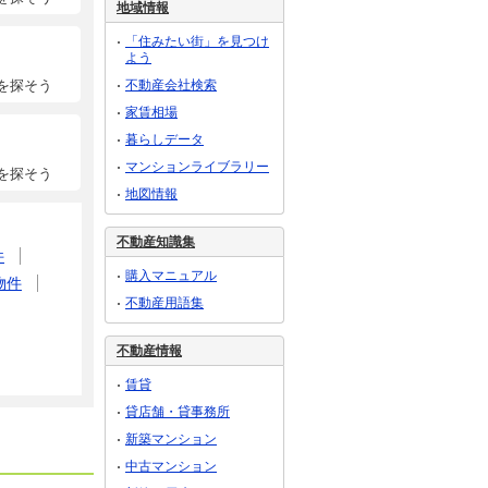
地域情報
「住みたい街」を見つけ
よう
不動産会社検索
を探そう
家賃相場
暮らしデータ
マンションライブラリー
を探そう
地図情報
不動産知識集
件
購入マニュアル
物件
不動産用語集
不動産情報
賃貸
貸店舗・貸事務所
新築マンション
中古マンション