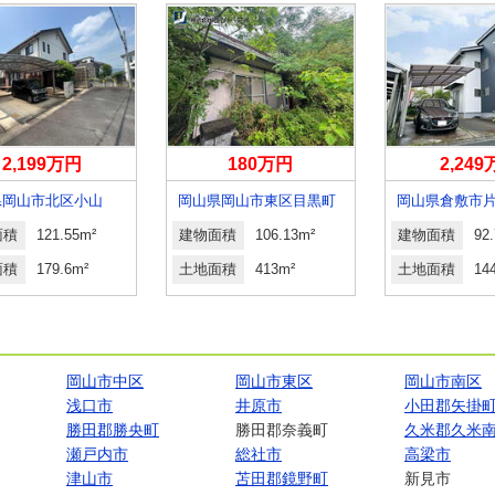
2,199万円
180万円
2,24
県岡山市北区小山
岡山県岡山市東区目黒町
岡山県倉敷市
面積
121.55m²
建物面積
106.13m²
建物面積
92
面積
179.6m²
土地面積
413m²
土地面積
14
岡山市中区
岡山市東区
岡山市南区
浅口市
井原市
小田郡矢掛
勝田郡勝央町
勝田郡奈義町
久米郡久米
瀬戸内市
総社市
高梁市
津山市
苫田郡鏡野町
新見市