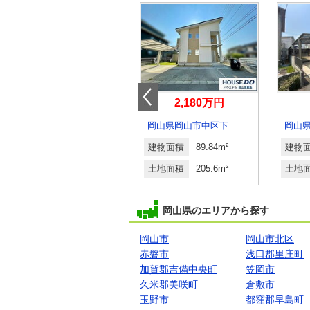
1,399万円
2,180万円
岡山県岡山市東区金岡西町
岡山県岡山市中区下
岡山
建物面積
121m²
建物面積
89.84m²
建物
土地面積
169.15m²
土地面積
205.6m²
土地
岡山県のエリアから探す
岡山市
岡山市北区
赤磐市
浅口郡里庄町
加賀郡吉備中央町
笠岡市
久米郡美咲町
倉敷市
玉野市
都窪郡早島町