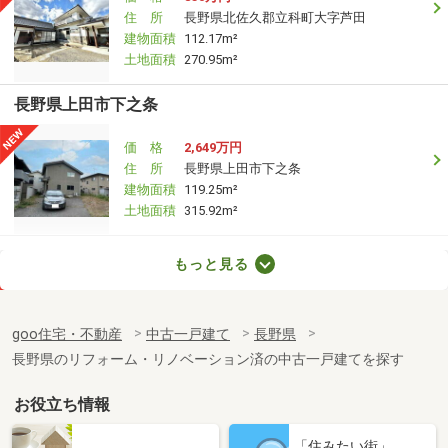
住 所
長野県北佐久郡立科町大字芦田
建物面積
112.17m²
土地面積
270.95m²
長野県上田市下之条
価 格
2,649万円
住 所
長野県上田市下之条
建物面積
119.25m²
土地面積
315.92m²
長野県上田市五加
もっと見る
価 格
1,699万円
住 所
長野県上田市五加
goo住宅・不動産
中古一戸建て
長野県
建物面積
89.43m²
長野県のリフォーム・リノベーション済の中古一戸建てを探す
土地面積
314.27m²
お役立ち情報
長野県長野市箱清水３丁目
「住みたい街」