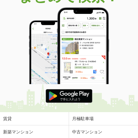
価 格
1,399万円
住 所
長野県茅野市宮川
建物面積
115.91m²
土地面積
244.9m²
長野県茅野市米沢
価 格
1,798万円
住 所
長野県茅野市米沢
建物面積
122.5m²
土地面積
200.05m²
長野県長野市大字石渡
価 格
2,380万円
住 所
長野県長野市大字石渡
建物面積
107.32m²
土地面積
152.97m²
賃貸
月極駐車場
長野県長野市松代町松代
新築マンション
中古マンション