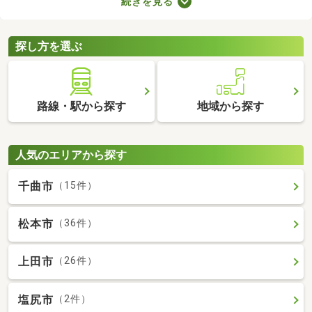
続きを見る
みの中古一軒家を紹介します。築年数が古くても新しい設備が整
っていたり、ニーズにあう間取りに変更されていたりするので、
快適に暮らせますよ。
探し方を選ぶ
路線・駅から探す
地域から探す
人気のエリアから探す
千曲市
（15件）
松本市
（36件）
上田市
（26件）
塩尻市
（2件）