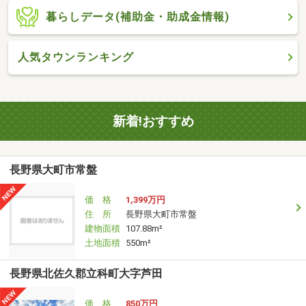
暮らしデータ(補助金・助成金情報)
人気タウンランキング
新着!おすすめ
長野県大町市常盤
価 格
1,399万円
住 所
長野県大町市常盤
建物面積
107.88m²
土地面積
550m²
長野県北佐久郡立科町大字芦田
価 格
850万円