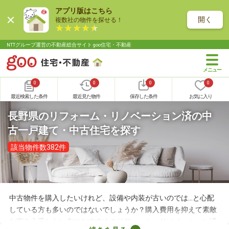
アプリ版はこちら
開く
複数社の物件を探せる！
NTTグループ運営の不動産総合サイト goo住宅・不動産
0
0
0
0
最近検索した条件
最近見た物件
保存した条件
お気に入り
長野県のリフォーム・リノベーション済の中
古一戸建て・中古住宅を探す
該当物件数382件
中古物件を購入したいけれど、設備や内装が古いのでは…と心配
している方も多いのではないでしょうか？購入費用を抑えて素敵
な家を入手したい方におすすめのリフォーム・リノベーション済