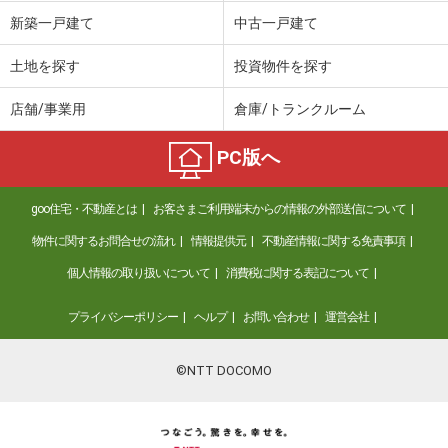
価 格
2,750万円
新築一戸建て
中古一戸建て
住 所
長野県長野市松代町松代
建物面積
194.15m²
土地を探す
投資物件を探す
土地面積
647.04m²
店舗/事業用
倉庫/トランクルーム
長野県長野市箱清水３
PC版へ
価 格
2,998万円
住 所
長野県長野市箱清水３
goo住宅・不動産とは
お客さまご利用端末からの情報の外部送信について
建物面積
111.14m²
土地面積
281.35m²
物件に関するお問合せの流れ
情報提供元
不動産情報に関する免責事項
個人情報の取り扱いについて
消費税に関する表記について
長野県長野市田中
プライバシーポリシー
ヘルプ
お問い合わせ
運営会社
価 格
850万円
住 所
長野県長野市田中
建物面積
60.83m²
©NTT DOCOMO
土地面積
179.27m²
長野県北佐久郡軽井沢町大字長倉