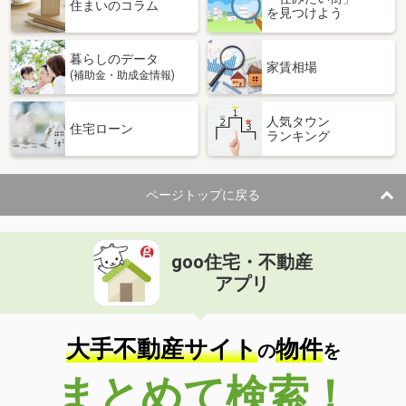
価 格
2,998万円
住まいのコラム
を見つけよう
住 所
長野県長野市箱清水３丁目
建物面積
111.14m²
暮らしのデータ
土地面積
281.35m²
家賃相場
(補助金・助成金情報)
長野県長野市大字稲葉
人気タウン
住宅ローン
ランキング
価 格
2,449万円
住 所
長野県長野市大字稲葉
建物面積
96.53m²
ページトップに戻る
土地面積
168.94m²
長野県安曇野市三郷温
goo住宅・不動産
価 格
1,949万円
アプリ
住 所
長野県安曇野市三郷温
建物面積
117.56m²
土地面積
268.78m²
大手不動産サイト
物件
の
を
長野県茅野市宮川
まとめて検索！