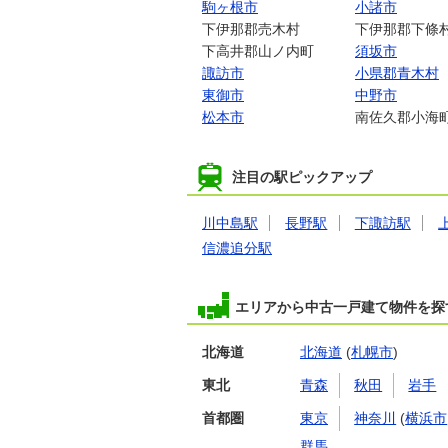
駒ヶ根市
小諸市
下伊那郡売木村
下伊那郡下條
下高井郡山ノ内町
須坂市
諏訪市
小県郡青木村
東御市
中野市
松本市
南佐久郡小海
注目の駅ピックアップ
川中島駅
長野駅
下諏訪駅
信濃追分駅
エリアから中古一戸建て物件を探
北海道
北海道
(
札幌市
)
東北
青森
秋田
岩手
首都圏
東京
神奈川
(
横浜市
群馬