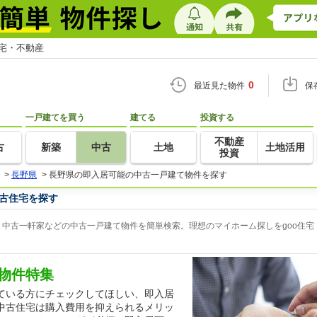
住宅・不動産
0
最近見た物件
保
一戸建てを買う
建てる
投資する
不動産
古
新築
中古
土地
土地活用
投資
>
長野県
>
長野県の即入居可能の中古一戸建て物件を探す
古住宅を探す
中古一軒家などの中古一戸建て物件を簡単検索。理想のマイホーム探しをgoo住宅
物件特集
ている方にチェックしてほしい、即入居
中古住宅は購入費用を抑えられるメリッ