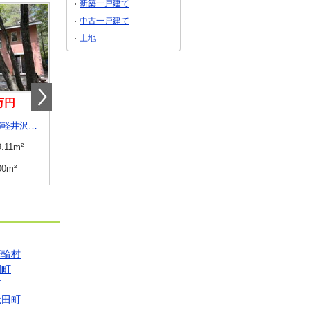
新築一戸建て
中古一戸建て
土地
0万円
11億9,998万円
1,699万円
長野県北佐久郡軽井沢町大字追分
長野県北佐久郡軽井沢町大字軽井沢
長野県諏訪市大字湖南
9.11m²
建物面積
529.66m²
建物面積
94.77m²
00m²
土地面積
2242.11m²
土地面積
182.49m²
箕輪村
綱町
町
代田町