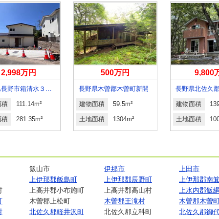
2,998万円
500万円
9,80
長野県長野市箱清水３丁目
長野県木曽郡木曽町新開
面積
111.14m²
建物面積
59.5m²
建物面積
13
面積
281.35m²
土地面積
1304m²
土地面積
10
飯山市
伊那市
上田市
上伊那郡飯島町
上伊那郡辰野町
上伊那郡南
村
上高井郡小布施町
上高井郡高山村
上水内郡飯
町
木曽郡上松町
木曽郡王滝村
木曽郡木曽
村
北佐久郡軽井沢町
北佐久郡立科町
北佐久郡御