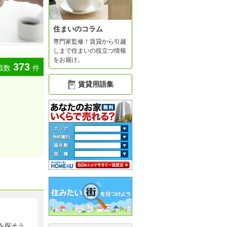
住まいのコラム
専門家監修！賃貸から引越
しまで住まいの役立つ情報
をお届け。
373
載数
件
賃貸用語集
を探そう