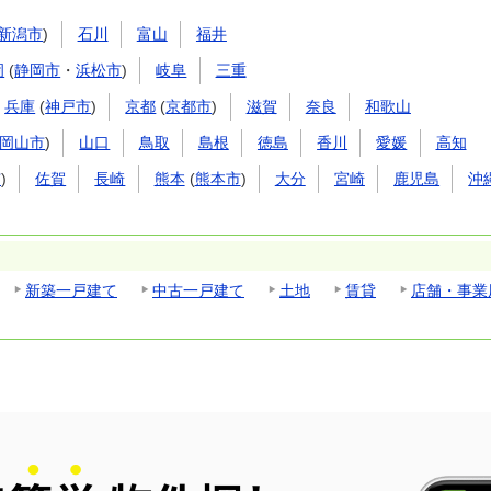
新潟市
)
石川
富山
福井
岡
(
静岡市
・
浜松市
)
岐阜
三重
兵庫
(
神戸市
)
京都
(
京都市
)
滋賀
奈良
和歌山
岡山市
)
山口
鳥取
島根
徳島
香川
愛媛
高知
市
)
佐賀
長崎
熊本
(
熊本市
)
大分
宮崎
鹿児島
沖
新築一戸建て
中古一戸建て
土地
賃貸
店舗・事業