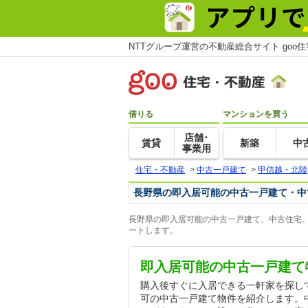
NTTグループ運営の不動産総合サイト goo
借りる
マンションを買う
店舗･
賃貸
新築
中
事業用
住宅・不動産
>
中古一戸建て
>
甲信越・北陸
長野県の即入居可能の中古一戸建て・中
長野県の即入居可能の中古一戸建て、中古住宅、
ートします。
即入居可能の中古一戸建て
購入後すぐに入居できる一軒家を探し
可の中古一戸建て物件を紹介します。