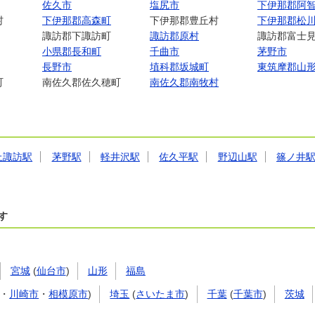
佐久市
塩尻市
下伊那郡阿
村
下伊那郡高森町
下伊那郡豊丘村
下伊那郡松
諏訪郡下諏訪町
諏訪郡原村
諏訪郡富士
小県郡長和町
千曲市
茅野市
長野市
埴科郡坂城町
東筑摩郡山
町
南佐久郡佐久穂町
南佐久郡南牧村
上諏訪駅
茅野駅
軽井沢駅
佐久平駅
野辺山駅
篠ノ井
す
宮城
(
仙台市
)
山形
福島
・
川崎市
・
相模原市
)
埼玉
(
さいたま市
)
千葉
(
千葉市
)
茨城