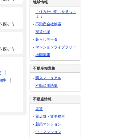
地域情報
「住みたい街」を見つけ
よう
不動産会社検索
を探そう
家賃相場
暮らしデータ
マンションライブラリー
を探そう
地図情報
不動産知識集
件
購入マニュアル
物件
不動産用語集
不動産情報
賃貸
貸店舗・貸事務所
新築マンション
中古マンション