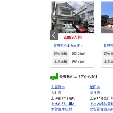
1,990万円
3,099万円
長野県千曲市大字八幡
長野県松本市本庄２
建物面積
125.86m²
建物面積
103.92m²
建物
土地面積
314.16m²
土地面積
168.72m²
土地
長野県のエリアから探す
安曇野市
飯田市
大町市
岡谷市
上伊那郡箕輪町
上伊那郡宮田
上水内郡小川村
上水内郡信濃
木曽郡木祖村
北安曇郡白馬