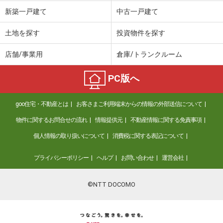
価 格
2,590万円
新築一戸建て
中古一戸建て
住 所
京都府京都市北区小山東元町
建物面積
65.14m²
土地を探す
投資物件を探す
土地面積
48.44m²
店舗/事業用
倉庫/トランクルーム
京都府亀岡市篠町広田３
PC版へ
価 格
2,680万円
住 所
京都府亀岡市篠町広田３
goo住宅・不動産とは
お客さまご利用端末からの情報の外部送信について
建物面積
93.23m²
土地面積
114.97m²
物件に関するお問合せの流れ
情報提供元
不動産情報に関する免責事項
個人情報の取り扱いについて
消費税に関する表記について
京都府京都市北区西賀茂南今原町
プライバシーポリシー
ヘルプ
お問い合わせ
運営会社
価 格
780万円
住 所
京都府京都市北区西賀茂南今原町
建物面積
49.42m²
©NTT DOCOMO
土地面積
68.68m²
京都府京都市山科区大宅五反畑町