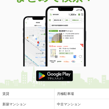
価 格
1,480万円
住 所
京都府京都市山科区川田御出町
建物面積
82.21m²
土地面積
44.03m²
京都府宇治市伊勢田町中ノ田
価 格
1,080万円
住 所
京都府宇治市伊勢田町中ノ田
建物面積
77.01m²
土地面積
42m²
京都府八幡市橋本新石
価 格
2,699万円
住 所
京都府八幡市橋本新石
建物面積
121m²
土地面積
181.78m²
賃貸
月極駐車場
京都府京都市北区小山東元町
新築マンション
中古マンション