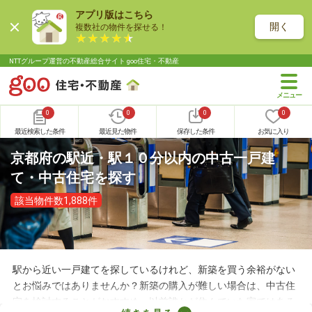
アプリ版はこちら
開く
複数社の物件を探せる！
NTTグループ運営の不動産総合サイト goo住宅・不動産
0
0
0
0
最近検索した条件
最近見た物件
保存した条件
お気に入り
京都府の駅近・駅１０分以内の中古一戸建
て・中古住宅を探す
該当物件数1,888件
駅から近い一戸建てを探しているけれど、新築を買う余裕がない
とお悩みではありませんか？新築の購入が難しい場合は、中古住
宅を検討することがおすすめ。以前誰かが住んでいた家ではある