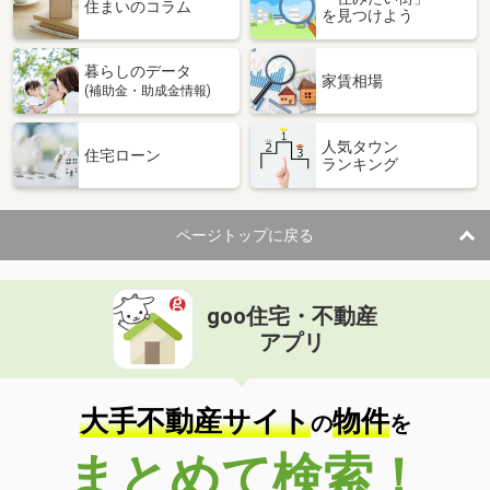
価 格
2,880万円
住まいのコラム
を見つけよう
住 所
京都府京都市北区大宮玄琢北町
建物面積
138.42m²
暮らしのデータ
土地面積
120.62m²
家賃相場
(補助金・助成金情報)
京都府舞鶴市溝尻町
人気タウン
住宅ローン
ランキング
価 格
2,250万円
住 所
京都府舞鶴市溝尻町
建物面積
111.59m²
ページトップに戻る
土地面積
154.65m²
京都府亀岡市篠町広田３丁目
goo住宅・不動産
価 格
498万円
アプリ
住 所
京都府亀岡市篠町広田３丁目
建物面積
81.61m²
土地面積
101.72m²
大手不動産サイト
物件
の
を
京都府京都市山科区川田御出町
まとめて検索！