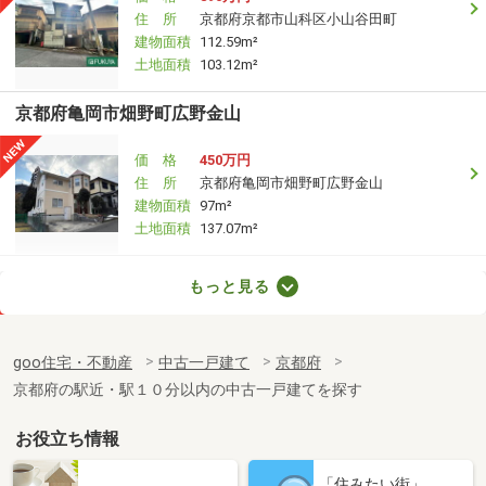
住 所
京都府京都市山科区小山谷田町
建物面積
112.59m²
土地面積
103.12m²
京都府亀岡市畑野町広野金山
価 格
450万円
住 所
京都府亀岡市畑野町広野金山
建物面積
97m²
土地面積
137.07m²
京都府相楽郡精華町光台９
もっと見る
価 格
5,480万円
住 所
京都府相楽郡精華町光台９
goo住宅・不動産
中古一戸建て
京都府
建物面積
193.5m²
京都府の駅近・駅１０分以内の中古一戸建てを探す
土地面積
321.98m²
お役立ち情報
京都府京都市北区大宮玄琢北町
「住みたい街」