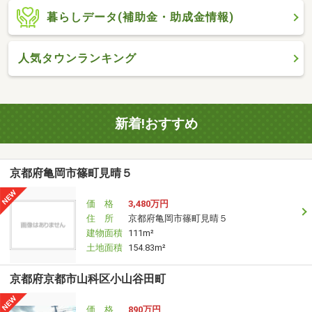
暮らしデータ(補助金・助成金情報)
人気タウンランキング
新着!おすすめ
京都府亀岡市篠町見晴５
価 格
3,480万円
住 所
京都府亀岡市篠町見晴５
建物面積
111m²
土地面積
154.83m²
京都府京都市山科区小山谷田町
価 格
890万円