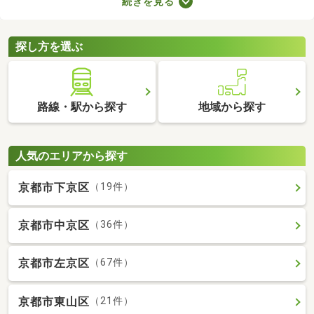
続きを見る
みの中古一軒家を紹介します。築年数が古くても新しい設備が整
っていたり、ニーズにあう間取りに変更されていたりするので、
快適に暮らせますよ。
探し方を選ぶ
路線・駅から探す
地域から探す
人気のエリアから探す
京都市下京区
（19件）
京都市中京区
（36件）
京都市左京区
（67件）
京都市東山区
（21件）