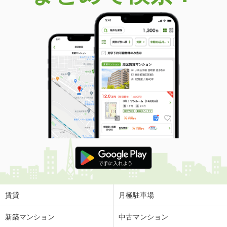
価 格
1,480万円
住 所
京都府京都市山科区川田御出町
建物面積
82.21m²
土地面積
44.03m²
京都府宇治市伊勢田町中ノ田
価 格
1,080万円
住 所
京都府宇治市伊勢田町中ノ田
建物面積
77.01m²
土地面積
42m²
京都府八幡市橋本新石
価 格
2,699万円
住 所
京都府八幡市橋本新石
建物面積
121m²
土地面積
181.78m²
賃貸
月極駐車場
京都府京都市北区小山東元町
新築マンション
中古マンション