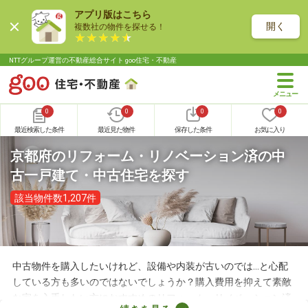
アプリ版はこちら
開く
複数社の物件を探せる！
NTTグループ運営の不動産総合サイト goo住宅・不動産
0
0
0
0
最近検索した条件
最近見た物件
保存した条件
お気に入り
京都府のリフォーム・リノベーション済の中
古一戸建て・中古住宅を探す
該当物件数1,207件
中古物件を購入したいけれど、設備や内装が古いのでは…と心配
している方も多いのではないでしょうか？購入費用を抑えて素敵
な家を入手したい方におすすめのリフォーム・リノベーション済