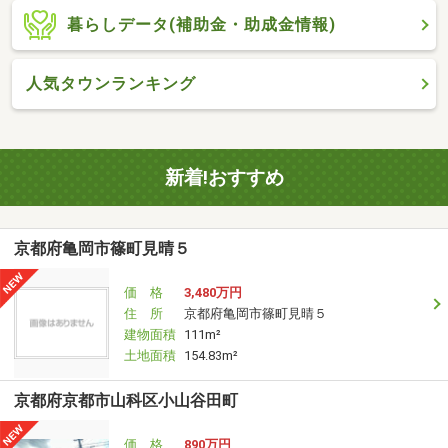
暮らしデータ(補助金・助成金情報)
人気タウンランキング
新着!おすすめ
京都府亀岡市篠町見晴５
価 格
3,480万円
住 所
京都府亀岡市篠町見晴５
建物面積
111m²
土地面積
154.83m²
京都府京都市山科区小山谷田町
価 格
890万円