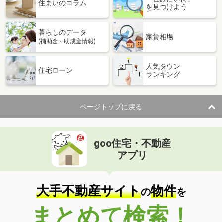
価 格
2,880万円
住まいのコラム
を見つけよう
住 所
京都府京都市北区大宮玄琢北町
建物面積
138.42m²
暮らしのデータ
土地面積
120.62m²
家賃相場
(補助金・助成金情報)
京都府舞鶴市溝尻町
人気タウン
住宅ローン
ランキング
価 格
2,250万円
住 所
京都府舞鶴市溝尻町
建物面積
111.59m²
ページトップに戻る
土地面積
154.65m²
京都府亀岡市篠町広田３丁目
goo住宅・不動産
価 格
498万円
アプリ
住 所
京都府亀岡市篠町広田３丁目
建物面積
81.61m²
土地面積
101.72m²
大手不動産サイト
物件
の
を
京都府京都市山科区川田御出町
まとめて検索！