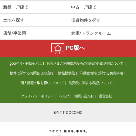
価 格
2,590万円
新築一戸建て
中古一戸建て
住 所
京都府京都市北区小山東元町
建物面積
65.14m²
土地を探す
投資物件を探す
土地面積
48.44m²
店舗/事業用
倉庫/トランクルーム
京都府亀岡市篠町広田３
PC版へ
価 格
2,680万円
住 所
京都府亀岡市篠町広田３
goo住宅・不動産とは
お客さまご利用端末からの情報の外部送信について
建物面積
93.23m²
土地面積
114.97m²
物件に関するお問合せの流れ
情報提供元
不動産情報に関する免責事項
個人情報の取り扱いについて
消費税に関する表記について
京都府京都市北区西賀茂南今原町
プライバシーポリシー
ヘルプ
お問い合わせ
運営会社
価 格
780万円
住 所
京都府京都市北区西賀茂南今原町
建物面積
49.42m²
©NTT DOCOMO
土地面積
68.68m²
京都府京都市山科区大宅五反畑町