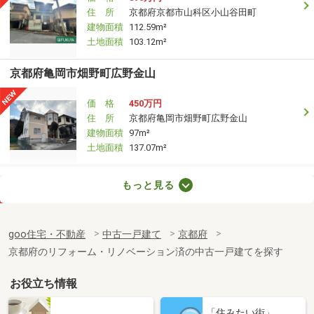
住 所
京都府京都市山科区小山谷田町
建物面積
112.59m²
土地面積
103.12m²
京都府亀岡市畑野町広野金山
価 格
450万円
住 所
京都府亀岡市畑野町広野金山
建物面積
97m²
土地面積
137.07m²
京都府相楽郡精華町光台９
もっと見る
価 格
5,480万円
住 所
京都府相楽郡精華町光台９
goo住宅・不動産
中古一戸建て
京都府
建物面積
193.5m²
京都府のリフォーム・リノベーション済の中古一戸建てを探す
土地面積
321.98m²
お役立ち情報
京都府京都市北区大宮玄琢北町
「住みたい街」