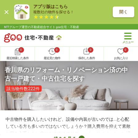
アプリ版はこちら
開く
複数社の物件を探せる！
NTTグループ運営の不動産総合サイト goo住宅・不動産
0
0
0
0
最近検索した条件
最近見た物件
保存した条件
お気に入り
香川県のリフォーム・リノベーション済の中
古一戸建て・中古住宅を探す
該当物件数222件
中古物件を購入したいけれど、設備や内装が古いのでは…と心配
している方も多いのではないでしょうか？購入費用を抑えて素敵
な家を入手したい方におすすめのリフォーム・リノベーション済