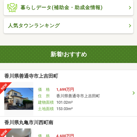
暮らしデータ(補助金・助成金情報)
人気タウンランキング
新着!おすすめ
香川県善通寺市上吉田町
価 格
1,699万円
住 所
香川県善通寺市上吉田町
建物面積
101.02m²
土地面積
153.03m²
香川県丸亀市川西町南
価 格
4,600万円