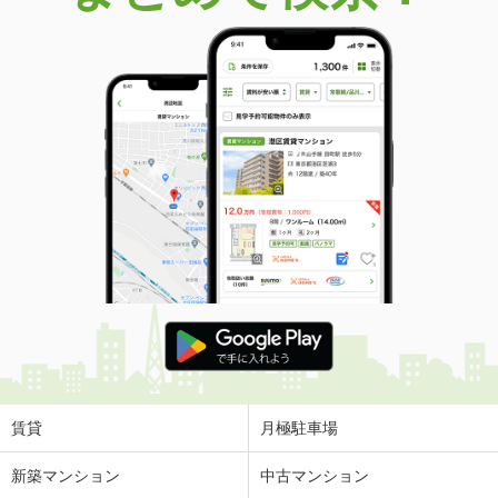
価 格
2,080万円
住 所
香川県高松市前田西町
建物面積
84.46m²
土地面積
201.17m²
香川県高松市国分寺町新名
価 格
2,950万円
住 所
香川県高松市国分寺町新名
建物面積
99.78m²
土地面積
189.17m²
香川県高松市東山崎町
価 格
1,398万円
住 所
香川県高松市東山崎町
建物面積
90.83m²
土地面積
111.66m²
賃貸
月極駐車場
香川県高松市円座町
新築マンション
中古マンション