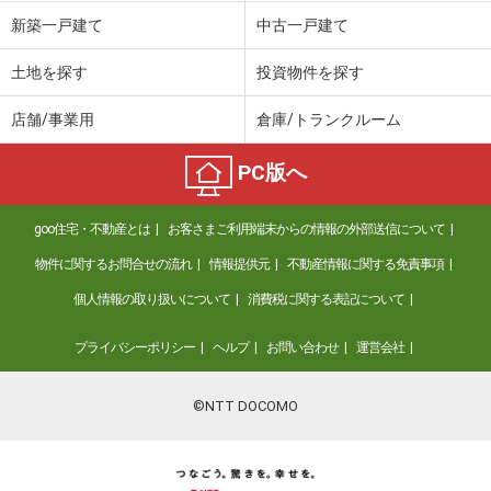
価 格
1,100万円
新築一戸建て
中古一戸建て
住 所
香川県高松市円座町
建物面積
116.99m²
土地を探す
投資物件を探す
土地面積
153.9m²
店舗/事業用
倉庫/トランクルーム
香川県綾歌郡綾川町陶
PC版へ
価 格
1,680万円
住 所
香川県綾歌郡綾川町陶
goo住宅・不動産とは
お客さまご利用端末からの情報の外部送信について
建物面積
73.7m²
土地面積
231.04m²
物件に関するお問合せの流れ
情報提供元
不動産情報に関する免責事項
個人情報の取り扱いについて
消費税に関する表記について
プライバシーポリシー
ヘルプ
お問い合わせ
運営会社
©NTT DOCOMO