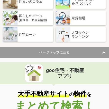
価 格
1,450万円
住まいのコラム
を見つけよう
住 所
香川県高松市川部町
建物面積
160.64m²
暮らしのデータ
土地面積
208.8m²
家賃相場
(補助金・助成金情報)
香川県高松市鬼無町鬼無
人気タウン
住宅ローン
ランキング
価 格
1,180万円
住 所
香川県高松市鬼無町鬼無
建物面積
108.64m²
ページトップに戻る
土地面積
155.76m²
香川県高松市林町
goo住宅・不動産
価 格
2,649万円
アプリ
住 所
香川県高松市林町
建物面積
162.3m²
土地面積
199.49m²
大手不動産サイト
物件
の
を
香川県高松市前田西町
まとめて検索！