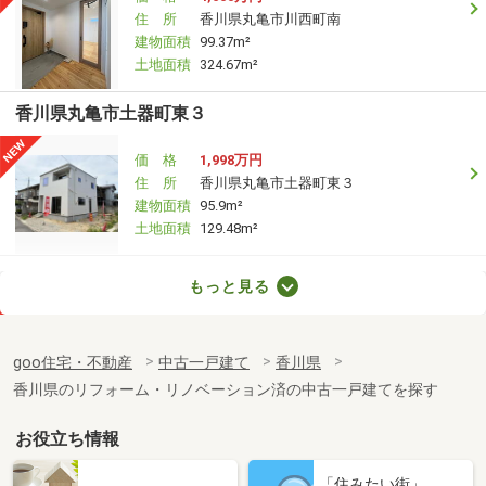
住 所
香川県丸亀市川西町南
建物面積
99.37m²
土地面積
324.67m²
香川県丸亀市土器町東３
価 格
1,998万円
住 所
香川県丸亀市土器町東３
建物面積
95.9m²
土地面積
129.48m²
香川県高松市多肥上町
もっと見る
価 格
180万円
住 所
香川県高松市多肥上町
goo住宅・不動産
中古一戸建て
香川県
建物面積
70m²
香川県のリフォーム・リノベーション済の中古一戸建てを探す
土地面積
142.03m²
お役立ち情報
香川県高松市川部町
「住みたい街」