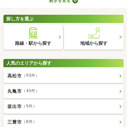
続きを見る
みの中古一軒家を紹介します。築年数が古くても新しい設備が整
っていたり、ニーズにあう間取りに変更されていたりするので、
快適に暮らせますよ。
探し方を選ぶ
路線・駅から探す
地域から探す
人気のエリアから探す
高松市
（93件）
丸亀市
（43件）
坂出市
（9件）
三豊市
（8件）