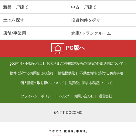
価 格
1,100万円
新築一戸建て
中古一戸建て
住 所
香川県高松市円座町
建物面積
116.99m²
土地を探す
投資物件を探す
土地面積
153.9m²
店舗/事業用
倉庫/トランクルーム
香川県綾歌郡綾川町陶
PC版へ
価 格
1,680万円
住 所
香川県綾歌郡綾川町陶
goo住宅・不動産とは
お客さまご利用端末からの情報の外部送信について
建物面積
73.7m²
土地面積
231.04m²
物件に関するお問合せの流れ
情報提供元
不動産情報に関する免責事項
個人情報の取り扱いについて
消費税に関する表記について
プライバシーポリシー
ヘルプ
お問い合わせ
運営会社
©NTT DOCOMO