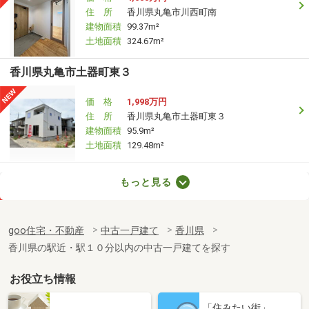
住 所
香川県丸亀市川西町南
建物面積
99.37m²
土地面積
324.67m²
香川県丸亀市土器町東３
価 格
1,998万円
住 所
香川県丸亀市土器町東３
建物面積
95.9m²
土地面積
129.48m²
香川県高松市多肥上町
もっと見る
価 格
180万円
住 所
香川県高松市多肥上町
goo住宅・不動産
中古一戸建て
香川県
建物面積
70m²
香川県の駅近・駅１０分以内の中古一戸建てを探す
土地面積
142.03m²
お役立ち情報
香川県高松市川部町
「住みたい街」