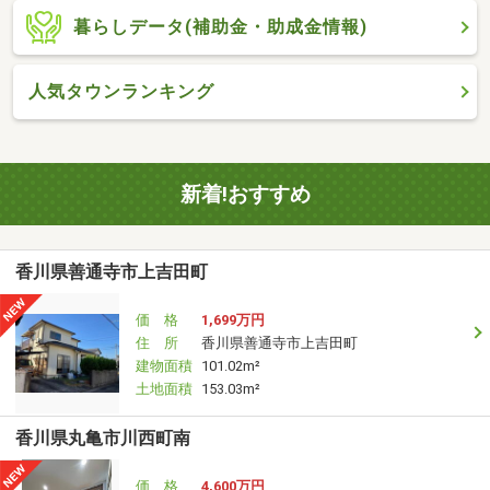
暮らしデータ(補助金・助成金情報)
人気タウンランキング
新着!おすすめ
香川県善通寺市上吉田町
価 格
1,699万円
住 所
香川県善通寺市上吉田町
建物面積
101.02m²
土地面積
153.03m²
香川県丸亀市川西町南
価 格
4,600万円