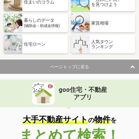
価 格
1,450万円
住まいのコラム
を見つけよう
住 所
香川県高松市川部町
建物面積
160.64m²
暮らしのデータ
土地面積
208.8m²
家賃相場
(補助金・助成金情報)
香川県高松市鬼無町鬼無
人気タウン
住宅ローン
ランキング
価 格
1,180万円
住 所
香川県高松市鬼無町鬼無
建物面積
108.64m²
ページトップに戻る
土地面積
155.76m²
香川県高松市林町
goo住宅・不動産
価 格
2,649万円
アプリ
住 所
香川県高松市林町
建物面積
162.3m²
土地面積
199.49m²
大手不動産サイト
物件
の
を
香川県高松市前田西町
まとめて検索！