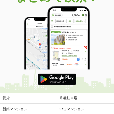
価 格
2,080万円
住 所
香川県高松市前田西町
建物面積
84.46m²
土地面積
201.17m²
香川県高松市国分寺町新名
価 格
2,950万円
住 所
香川県高松市国分寺町新名
建物面積
99.78m²
土地面積
189.17m²
香川県高松市東山崎町
価 格
1,398万円
住 所
香川県高松市東山崎町
建物面積
90.83m²
土地面積
111.66m²
賃貸
月極駐車場
香川県高松市円座町
新築マンション
中古マンション