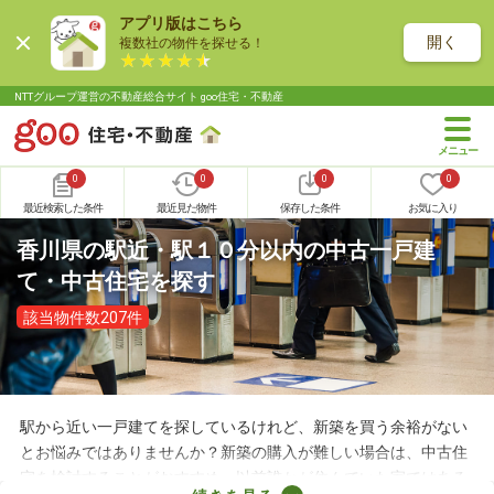
アプリ版はこちら
開く
複数社の物件を探せる！
NTTグループ運営の不動産総合サイト goo住宅・不動産
0
0
0
0
最近検索した条件
最近見た物件
保存した条件
お気に入り
香川県の駅近・駅１０分以内の中古一戸建
て・中古住宅を探す
該当物件数207件
駅から近い一戸建てを探しているけれど、新築を買う余裕がない
とお悩みではありませんか？新築の購入が難しい場合は、中古住
宅を検討することがおすすめ。以前誰かが住んでいた家ではある