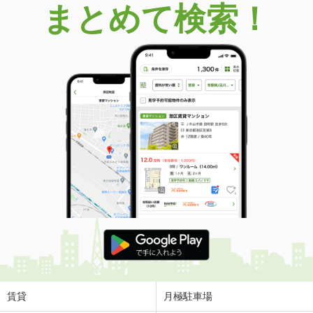
まとめて検索！
福岡県福岡市東区美和台５丁目
価 格
2,490万円
住 所
福岡県福岡市東区美和台５丁目
用途地域
１種低層
土地面積
228.9m²
福岡県朝倉市杷木池田
価 格
249万円
住 所
福岡県朝倉市杷木池田
用途地域
無指定
土地面積
136.5m²
福岡県福岡市東区水谷２
価 格
1億3,800万円
住 所
福岡県福岡市東区水谷２
用途地域
１種住居
賃貸
月極駐車場
土地面積
303.78m²