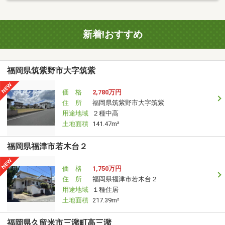
新着!おすすめ
福岡県筑紫野市大字筑紫
価 格
2,780万円
住 所
福岡県筑紫野市大字筑紫
用途地域
２種中高
土地面積
141.47m²
福岡県福津市若木台２
価 格
1,750万円
住 所
福岡県福津市若木台２
用途地域
１種住居
土地面積
217.39m²
福岡県久留米市三潴町高三潴