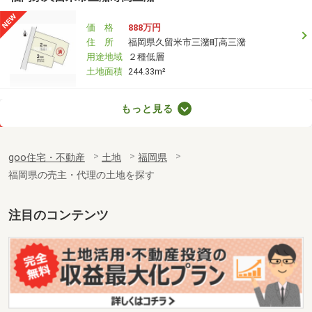
価 格
888万円
住 所
福岡県久留米市三潴町高三潴
用途地域
２種低層
土地面積
244.33m²
福岡県大野城市筒井３丁目
もっと見る
価 格
3,298万円
住 所
福岡県大野城市筒井３丁目
goo住宅・不動産
土地
福岡県
用途地域
１種住居
福岡県の売主・代理の土地を探す
土地面積
94.97m²
福岡県福岡市西区野方４丁目
注目のコンテンツ
価 格
1,880万円
住 所
福岡県福岡市西区野方４丁目
用途地域
１種低層
土地面積
169.33m²