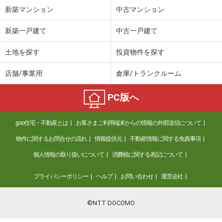
新築マンション
中古マンション
福岡県福岡市東区八田２
新築一戸建て
中古一戸建て
価 格
4,080万円
住 所
福岡県福岡市東区八田２
土地を探す
投資物件を探す
用途地域
１種低層
土地面積
232.71m²
店舗/事業用
倉庫/トランクルーム
福岡県福岡市東区下原３
PC版へ
価 格
3,700万円
住 所
福岡県福岡市東区下原３
goo住宅・不動産とは
お客さまご利用端末からの情報の外部送信について
用途地域
１種中高
物件に関するお問合せの流れ
情報提供元
不動産情報に関する免責事項
土地面積
255.19m²
個人情報の取り扱いについて
消費税に関する表記について
福岡県福岡市東区水谷１
プライバシーポリシー
ヘルプ
お問い合わせ
運営会社
価 格
3,380万円
住 所
福岡県福岡市東区水谷１
©NTT DOCOMO
用途地域
１種低層
土地面積
128.5m²