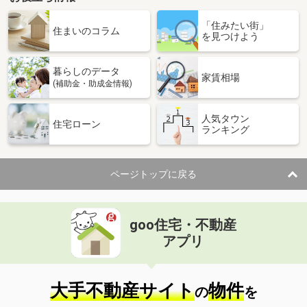
福岡県大野城市筒井３
「住みたい街」
住まいのコラム
を見つけよう
価 格
3,298万円
住 所
福岡県大野城市筒井３
用途地域
１種住居
暮らしのデータ
家賃相場
土地面積
94.97m²
(補助金・助成金情報)
福岡県大野城市筒井３
人気タウン
住宅ローン
ランキング
価 格
3,298万円
住 所
福岡県大野城市筒井３
用途地域
１種住居
ページトップに戻る
土地面積
94.97m²
福岡県大野城市筒井３
goo住宅・不動産
アプリ
価 格
3,398万円
住 所
福岡県大野城市筒井３
用途地域
１種住居
大手不動産サイト
物件
土地面積
100.89m²
の
を