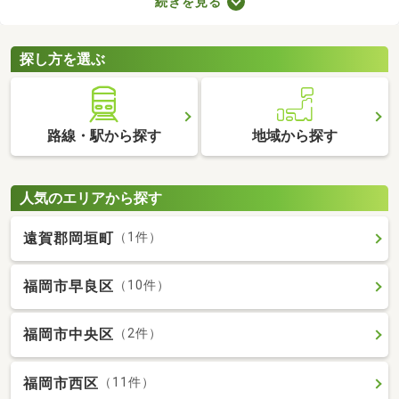
続きを見る
が売主、または代理の場合、仲介手数料がかからない大きなメリ
ットがあります。購入費用を抑えられるので、売主・代理で取引
される土地から理想の場所を探しましょう。
探し方を選ぶ
路線・駅から探す
地域から探す
人気のエリアから探す
遠賀郡岡垣町
（1件）
福岡市早良区
（10件）
福岡市中央区
（2件）
福岡市西区
（11件）