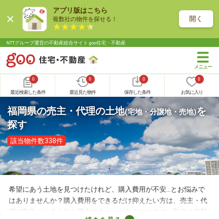
アプリ版はこちら
開く
複数社の物件を探せる！
NTTグループ運営の不動産総合サイト goo住宅・不動産
0
0
0
0
最近検索した条件
最近見た物件
保存した条件
お気に入り
福岡県の売主・代理の土地
を
(宅地・分譲地・売地)
探す
該当物件数338件
希望にあう土地を見つけたけれど、購入費用が不安…とお悩みで
はありませんか？購入費用をできるだけ抑えたい方は、売主・代
理で取引される土地を購入することがおすすめです。取引の種類