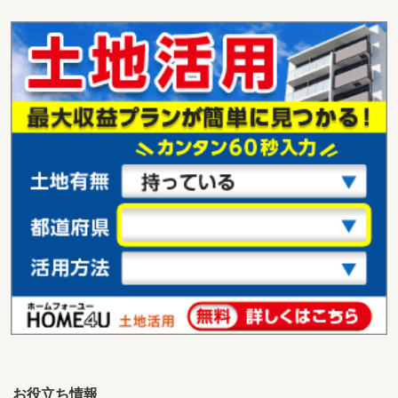
福岡県糟屋郡粕屋町大字仲原
価 格
1億7,900万円
住 所
福岡県糟屋郡粕屋町大字仲原
用途地域
１種住居
土地面積
868.87m²
福岡県福津市西福間３丁目
価 格
2,190万円
住 所
福岡県福津市西福間３丁目
用途地域
１種住居
土地面積
150.56m²
福岡県大野城市南ケ丘４
価 格
1,680万円
住 所
福岡県大野城市南ケ丘４
用途地域
１種低層
土地面積
185.61m²
お役立ち情報