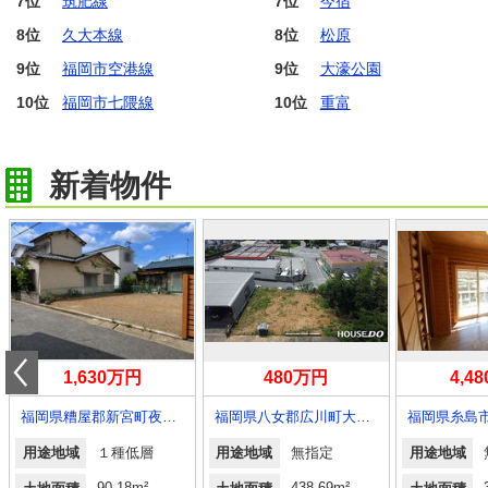
7位
筑肥線
7位
今宿
8位
久大本線
8位
松原
9位
福岡市空港線
9位
大濠公園
10位
福岡市七隈線
10位
重富
新着物件
1,630万円
480万円
4,4
福岡県糟屋郡新宮町夜臼３
福岡県八女郡広川町大字新代
福岡県糸島
用途地域
１種低層
用途地域
無指定
用途地域
90.18m²
438.69m²