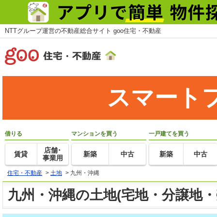
NTTグループ運営の不動産総合サイト goo住宅・不動産
スマート
借りる
マンションを買う
一戸建てを買う
店舗･
賃貸
新築
中古
新築
中古
事業用
住宅・不動産
>
土地
>
九州・沖縄
九州・沖縄の土地(宅地・分譲地・