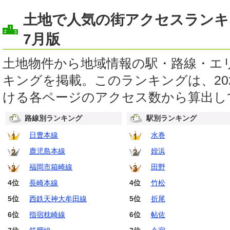
土地で人気の街アクセスランキ
7月版
土地物件から地域情報の駅・路線・エ
キングを掲載。このランキングは、202
ける各ページのアクセス数から算出し
路線別ランキング
駅別ランキング
日豊本線
水巻
鹿児島本線
姪浜
福岡市箱崎線
田野
4位
長崎本線
4位
竹松
5位
西鉄天神大牟田線
5位
折尾
6位
指宿枕崎線
6位
帖佐