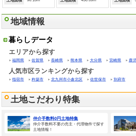
土地面積
土地面積
土地面積
地域情報
暮らしデータ
エリアから探す
福岡県
佐賀県
長崎県
熊本県
大分県
宮崎県
鹿
人気市区ランキングから探す
指宿市
杵築市
北九州市小倉北区
佐世保市
別府市
土地こだわり特集
仲介手数料0円土地特集
仲介手数料不要の売主・代理物件で探す
土地情報！