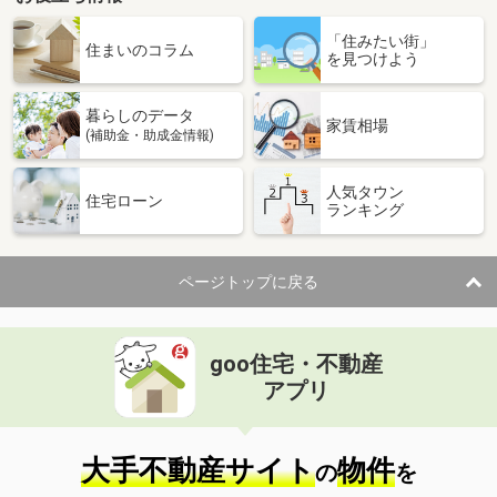
愛知県名古屋市緑区大高町字亀原
「住みたい街」
住まいのコラム
を見つけよう
価 格
3,700万円
住 所
愛知県名古屋市緑区大高町字亀原
用途地域
１種低層
暮らしのデータ
家賃相場
土地面積
231.35m²
(補助金・助成金情報)
愛知県名古屋市緑区大高町字神宮戸
人気タウン
住宅ローン
ランキング
価 格
1,912.20万円
住 所
愛知県名古屋市緑区大高町字神宮戸
用途地域
１種低層
ページトップに戻る
土地面積
166.36m²
愛知県豊田市桝塚西町南山
goo住宅・不動産
アプリ
価 格
1,900万円
住 所
愛知県豊田市桝塚西町南山
用途地域
２種中高
大手不動産サイト
物件
土地面積
142.74m²
の
を