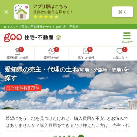
アプリ版はこちら
開く
複数社の物件を探せる！
NTTグループ運営の不動産総合サイト goo住宅・不動産
0
0
0
0
最近検索した条件
最近見た物件
保存した条件
お気に入り
愛知県の売主・代理の土地
を
(宅地・分譲地・売地)
探す
該当物件数879件
希望にあう土地を見つけたけれど、購入費用が不安…とお悩みで
はありませんか？購入費用をできるだけ抑えたい方は、売主・代
理で取引される土地を購入することがおすすめです。取引の種類