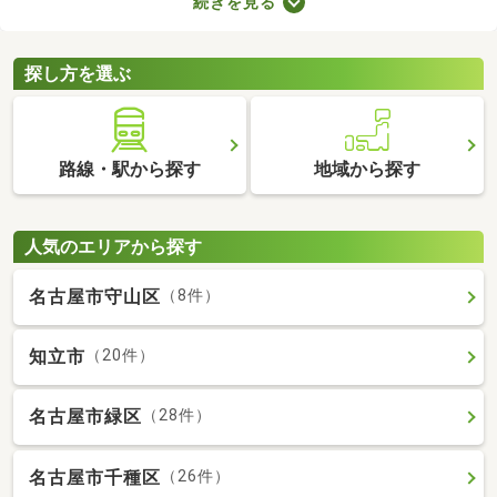
続きを見る
が売主、または代理の場合、仲介手数料がかからない大きなメリ
ットがあります。購入費用を抑えられるので、売主・代理で取引
される土地から理想の場所を探しましょう。
探し方を選ぶ
路線・駅から探す
地域から探す
人気のエリアから探す
名古屋市守山区
（8件）
知立市
（20件）
名古屋市緑区
（28件）
名古屋市千種区
（26件）