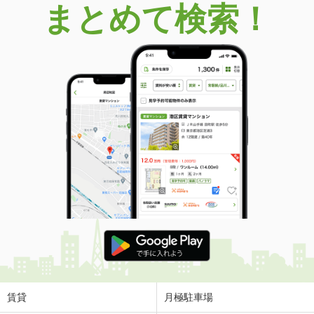
まとめて検索！
愛知県豊田市桝塚西町南山
価 格
1,700万円
住 所
愛知県豊田市桝塚西町南山
用途地域
２種中高
土地面積
132.05m²
愛知県豊田市市木町谷耳太
価 格
1,680万円
住 所
愛知県豊田市市木町谷耳太
用途地域
１種低層
土地面積
170.11m²
愛知県豊田市市木町谷耳太
価 格
1,680万円
住 所
愛知県豊田市市木町谷耳太
用途地域
１種低層
賃貸
月極駐車場
土地面積
170.11m²