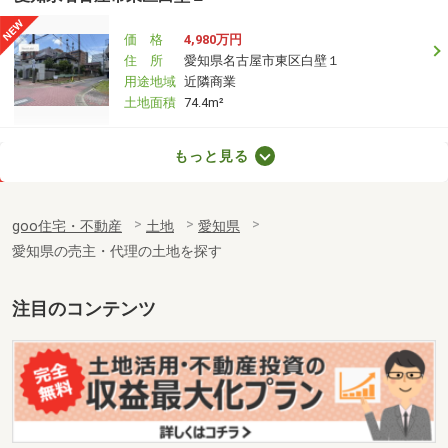
価 格
4,980万円
住 所
愛知県名古屋市東区白壁１
用途地域
近隣商業
土地面積
74.4m²
愛知県豊橋市柱七番町
もっと見る
価 格
1,968万円
住 所
愛知県豊橋市柱七番町
goo住宅・不動産
土地
愛知県
用途地域
１種住居
愛知県の売主・代理の土地を探す
土地面積
165m²
愛知県豊橋市柱七番町
注目のコンテンツ
価 格
1,968万円
住 所
愛知県豊橋市柱七番町
用途地域
１種住居
土地面積
165m²