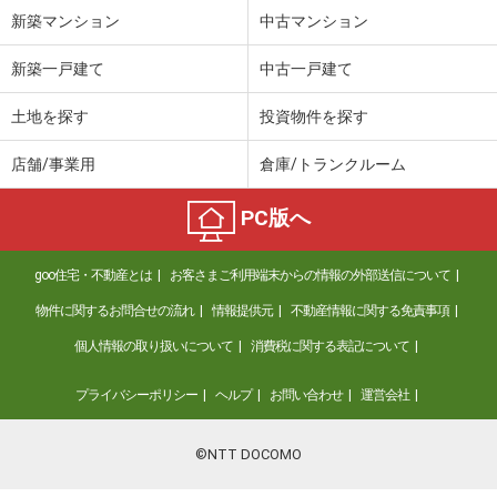
新築マンション
中古マンション
愛知県春日井市熊野町
新築一戸建て
中古一戸建て
価 格
2,212万円
住 所
愛知県春日井市熊野町
土地を探す
投資物件を探す
用途地域
１種中高
土地面積
228.4m²
店舗/事業用
倉庫/トランクルーム
愛知県津島市南本町７
PC版へ
価 格
398万円
住 所
愛知県津島市南本町７
goo住宅・不動産とは
お客さまご利用端末からの情報の外部送信について
用途地域
１種住居
物件に関するお問合せの流れ
情報提供元
不動産情報に関する免責事項
土地面積
182m²
個人情報の取り扱いについて
消費税に関する表記について
愛知県津島市蛭間町字逆川東
プライバシーポリシー
ヘルプ
お問い合わせ
運営会社
価 格
780万円
住 所
愛知県津島市蛭間町字逆川東
©NTT DOCOMO
用途地域
無指定
土地面積
179.72m²