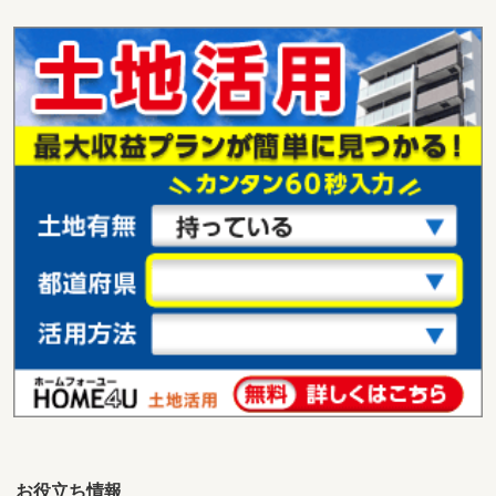
愛知県豊橋市南牛川２
価 格
3,300万円
住 所
愛知県豊橋市南牛川２
用途地域
１種住居
土地面積
324.57m²
愛知県名古屋市西区上小田井２
価 格
3,120万円
住 所
愛知県名古屋市西区上小田井２
用途地域
準工業
土地面積
131.74m²
愛知県名古屋市緑区神沢１
価 格
2,960万円
住 所
愛知県名古屋市緑区神沢１
用途地域
準住居
土地面積
113.37m²
お役立ち情報