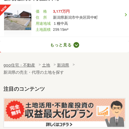
価 格
3,177万円
住 所
新潟県新潟市中央区田中町
用途地域
１種中高
土地面積
259.15m²
新潟県新潟市東区竹尾３
もっと見る
価 格
1,530万円
住 所
新潟県新潟市東区竹尾３
goo住宅・不動産
土地
新潟県
用途地域
１種中高
新潟県の売主・代理の土地を探す
土地面積
175.2m²
新潟県新潟市東区河渡新町２
注目のコンテンツ
価 格
1,270万円
住 所
新潟県新潟市東区河渡新町２
用途地域
１種住居
土地面積
139.98m²