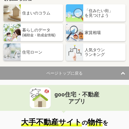
「住みたい街」
住まいのコラム
を見つけよう
暮らしのデータ
家賃相場
(補助金・助成金情報)
人気タウン
住宅ローン
ランキング
ページトップに戻る
goo住宅・不動産
アプリ
大手不動産サイト
物件
の
を