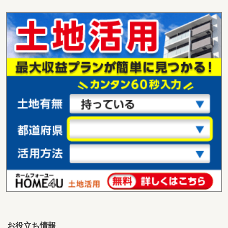
新潟県見附市双葉町
価 格
300万円
住 所
新潟県見附市双葉町
用途地域
１種住居
土地面積
149.05m²
新潟県長岡市曲新町
価 格
1,599万円
住 所
新潟県長岡市曲新町
用途地域
無指定
土地面積
1972.28m²
お役立ち情報