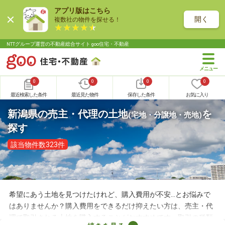
アプリ版はこちら
開く
複数社の物件を探せる！
NTTグループ運営の不動産総合サイト goo住宅・不動産
0
0
0
0
最近検索した条件
最近見た物件
保存した条件
お気に入り
新潟県の売主・代理の土地
を
(宅地・分譲地・売地)
探す
該当物件数323件
希望にあう土地を見つけたけれど、購入費用が不安…とお悩みで
はありませんか？購入費用をできるだけ抑えたい方は、売主・代
理で取引される土地を購入することがおすすめです。取引の種類