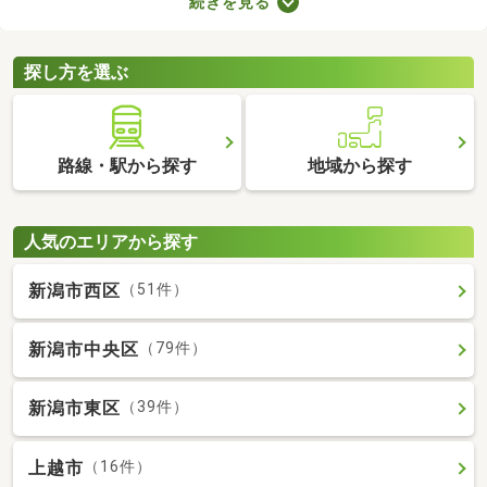
続きを見る
が売主、または代理の場合、仲介手数料がかからない大きなメリ
ットがあります。購入費用を抑えられるので、売主・代理で取引
される土地から理想の場所を探しましょう。
探し方を選ぶ
路線・駅から探す
地域から探す
人気のエリアから探す
新潟市西区
（51件）
新潟市中央区
（79件）
新潟市東区
（39件）
上越市
（16件）