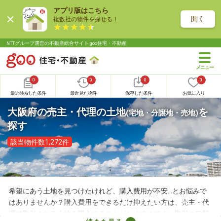
アプリ版はこちら
開く
複数社の物件を探せる！
NTTグループ運営の不動産総合サイト goo住宅・不動産
0
0
0
0
最近検索した条件
最近見た物件
保存した条件
お気に入り
大阪府の売主・代理の土地
を
(宅地・分譲地・売地)
探す
該当物件数1,272件
希望にあう土地を見つけたけれど、購入費用が不安…とお悩みで
はありませんか？購入費用をできるだけ抑えたい方は、売主・代
理で取引される土地を購入することがおすすめです。取引の種類