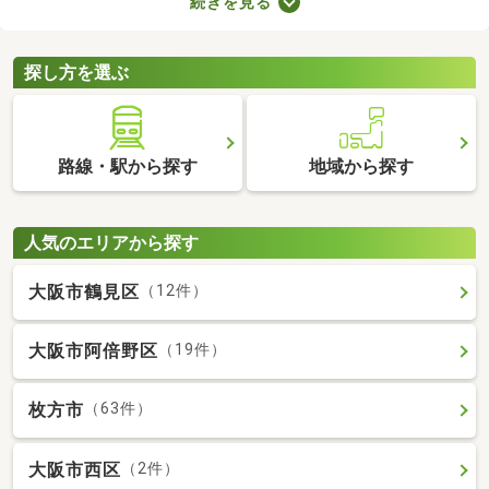
続きを見る
が売主、または代理の場合、仲介手数料がかからない大きなメリ
ットがあります。購入費用を抑えられるので、売主・代理で取引
される土地から理想の場所を探しましょう。
探し方を選ぶ
路線・駅から探す
地域から探す
人気のエリアから探す
大阪市鶴見区
（12件）
大阪市阿倍野区
（19件）
枚方市
（63件）
大阪市西区
（2件）