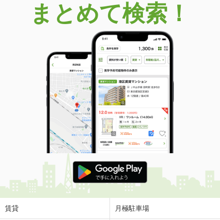
まとめて検索！
大阪府高槻市南大樋町
価 格
2,042万円
住 所
大阪府高槻市南大樋町
用途地域
１種住居
土地面積
86.6m²
大阪府高槻市八幡町
価 格
800万円
住 所
大阪府高槻市八幡町
用途地域
２種中高
土地面積
51.49m²
大阪府高槻市浦堂本町
価 格
3,180万円
住 所
大阪府高槻市浦堂本町
用途地域
１種低層
賃貸
月極駐車場
土地面積
582.61m²