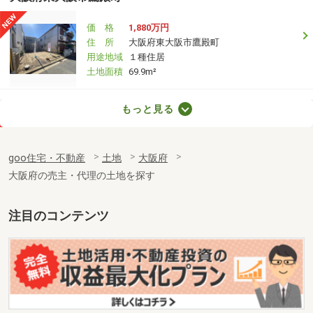
価 格
1,880万円
住 所
大阪府東大阪市鷹殿町
用途地域
１種住居
土地面積
69.9m²
大阪府大阪市浪速区塩草３
もっと見る
価 格
1億2,800万円
住 所
大阪府大阪市浪速区塩草３
goo住宅・不動産
土地
大阪府
用途地域
準工業
大阪府の売主・代理の土地を探す
土地面積
151.16m²
大阪府枚方市星丘２
注目のコンテンツ
価 格
2,380万円
住 所
大阪府枚方市星丘２
用途地域
１種低層
土地面積
136.6m²