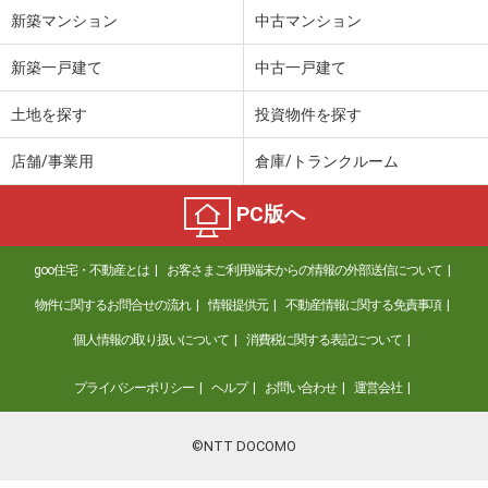
新築マンション
中古マンション
大阪府高槻市奥天神町１
新築一戸建て
中古一戸建て
価 格
3,780万円
住 所
大阪府高槻市奥天神町１
土地を探す
投資物件を探す
用途地域
１種低層
土地面積
153.18m²
店舗/事業用
倉庫/トランクルーム
大阪府高槻市野田３
PC版へ
価 格
1,880万円
住 所
大阪府高槻市野田３
goo住宅・不動産とは
お客さまご利用端末からの情報の外部送信について
用途地域
１種住居
物件に関するお問合せの流れ
情報提供元
不動産情報に関する免責事項
土地面積
74.53m²
個人情報の取り扱いについて
消費税に関する表記について
大阪府大阪市鶴見区諸口５
プライバシーポリシー
ヘルプ
お問い合わせ
運営会社
価 格
4,980万円
住 所
大阪府大阪市鶴見区諸口５
©NTT DOCOMO
用途地域
１種住居
土地面積
130.06m²