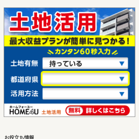
大阪府東大阪市高井田元町２丁目
価 格
2,820万円
住 所
大阪府東大阪市高井田元町２丁目
用途地域
近隣商業
土地面積
97.71m²
大阪府堺市東区菩提町１丁
価 格
1,980万円
住 所
大阪府堺市東区菩提町１丁
用途地域
１種低層
土地面積
117.11m²
大阪府松原市田井城１丁目
価 格
1,980万円
住 所
大阪府松原市田井城１丁目
用途地域
２種中高
土地面積
146.08m²
お役立ち情報