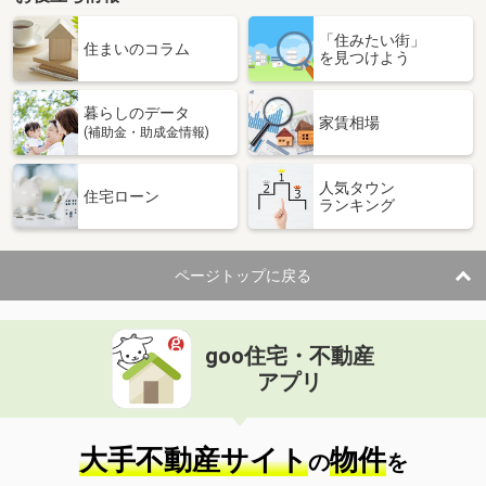
大阪府高槻市日吉台六番町
「住みたい街」
住まいのコラム
を見つけよう
価 格
2,480万円
住 所
大阪府高槻市日吉台六番町
用途地域
１種低層
暮らしのデータ
家賃相場
土地面積
137.06m²
(補助金・助成金情報)
大阪府高槻市日吉台五番町
人気タウン
住宅ローン
ランキング
価 格
9,400万円
住 所
大阪府高槻市日吉台五番町
用途地域
１種低層
ページトップに戻る
土地面積
357.95m²
大阪府高槻市赤大路町
goo住宅・不動産
アプリ
価 格
850万円
住 所
大阪府高槻市赤大路町
用途地域
１種中高
大手不動産サイト
物件
土地面積
44.23m²
の
を