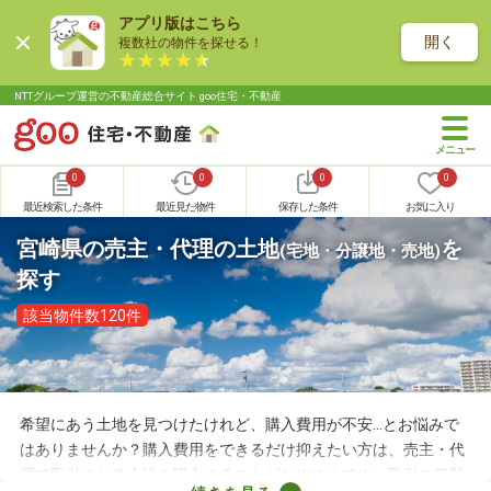
アプリ版はこちら
開く
複数社の物件を探せる！
NTTグループ運営の不動産総合サイト goo住宅・不動産
0
0
0
0
最近検索した条件
最近見た物件
保存した条件
お気に入り
宮崎県の売主・代理の土地
を
(宅地・分譲地・売地)
探す
該当物件数120件
希望にあう土地を見つけたけれど、購入費用が不安…とお悩みで
はありませんか？購入費用をできるだけ抑えたい方は、売主・代
理で取引される土地を購入することがおすすめです。取引の種類