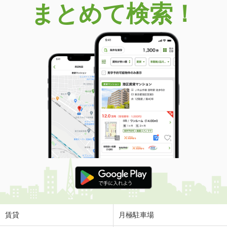
まとめて検索！
宮崎県宮崎市清水２
価 格
1,800万円
住 所
宮崎県宮崎市清水２
用途地域
２種住居
土地面積
152.26m²
宮崎県宮崎市佐土原町下田島
価 格
940万円
住 所
宮崎県宮崎市佐土原町下田島
用途地域
無指定
土地面積
418.99m²
宮崎県宮崎市学園木花台南３
価 格
1,900万円
住 所
宮崎県宮崎市学園木花台南３
用途地域
１種低層
賃貸
月極駐車場
土地面積
329.65m²