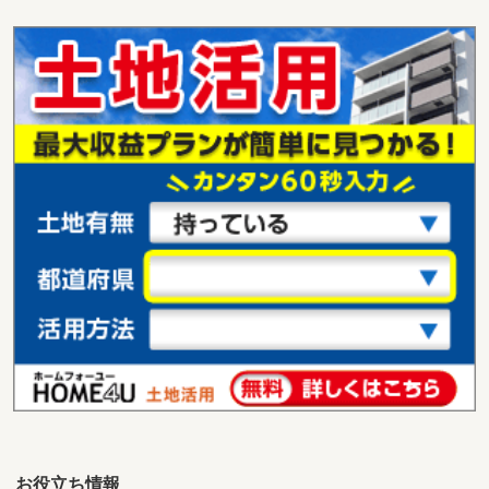
宮崎県都城市南鷹尾町
価 格
560万円
住 所
宮崎県都城市南鷹尾町
用途地域
１種住居
土地面積
319.96m²
宮崎県宮崎市田野町乙
価 格
450万円
住 所
宮崎県宮崎市田野町乙
用途地域
１種住居
土地面積
272.44m²
宮崎県宮崎市清武町加納甲
価 格
1,000万円
住 所
宮崎県宮崎市清武町加納甲
用途地域
２種中高
土地面積
317.73m²
お役立ち情報