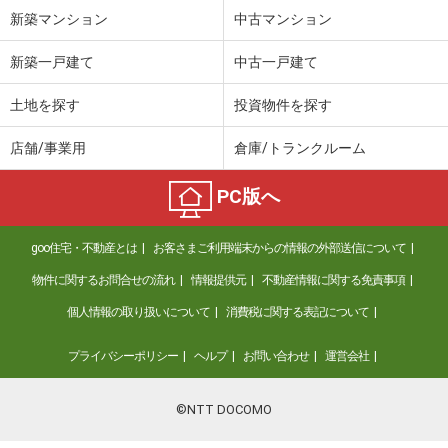
新築マンション
中古マンション
宮崎県宮崎市清武町加納甲
新築一戸建て
中古一戸建て
価 格
1,000万円
住 所
宮崎県宮崎市清武町加納甲
土地を探す
投資物件を探す
用途地域
２種中高
土地面積
317.73m²
店舗/事業用
倉庫/トランクルーム
宮崎県宮崎市祇園３丁目
PC版へ
価 格
1,150万円
住 所
宮崎県宮崎市祇園３丁目
goo住宅・不動産とは
お客さまご利用端末からの情報の外部送信について
用途地域
１種低層
物件に関するお問合せの流れ
情報提供元
不動産情報に関する免責事項
土地面積
210m²
個人情報の取り扱いについて
消費税に関する表記について
宮崎県宮崎市月見ケ丘５丁目
プライバシーポリシー
ヘルプ
お問い合わせ
運営会社
価 格
2,500万円
住 所
宮崎県宮崎市月見ケ丘５丁目
©NTT DOCOMO
用途地域
１種低層
土地面積
336.66m²