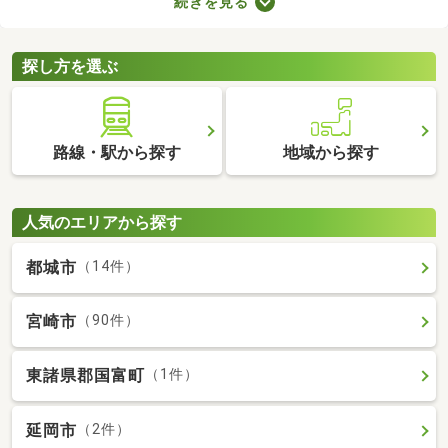
続きを見る
が売主、または代理の場合、仲介手数料がかからない大きなメリ
ットがあります。購入費用を抑えられるので、売主・代理で取引
される土地から理想の場所を探しましょう。
探し方を選ぶ
路線・駅から探す
地域から探す
人気のエリアから探す
都城市
（14件）
宮崎市
（90件）
東諸県郡国富町
（1件）
延岡市
（2件）