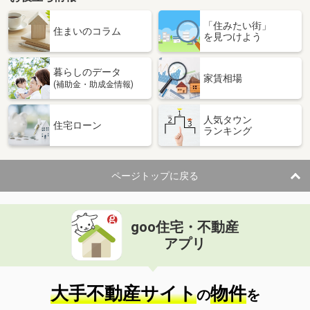
宮崎県宮崎市大工１
「住みたい街」
住まいのコラム
を見つけよう
価 格
3,085万円
住 所
宮崎県宮崎市大工１
用途地域
２種住居
暮らしのデータ
家賃相場
土地面積
291.5m²
(補助金・助成金情報)
宮崎県宮崎市大字本郷南方
人気タウン
住宅ローン
ランキング
価 格
1,180万円
住 所
宮崎県宮崎市大字本郷南方
用途地域
１種低層
ページトップに戻る
土地面積
236.76m²
宮崎県宮崎市山崎町佐牟田
goo住宅・不動産
アプリ
価 格
250万円
住 所
宮崎県宮崎市山崎町佐牟田
用途地域
無指定
大手不動産サイト
物件
土地面積
248.55m²
の
を