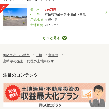
価 格
730万円
住 所
宮崎県宮崎市佐土原町上田島
用途地域
１種住居
土地面積
237.96m²
宮崎県宮崎市佐土原町下田島
もっと見る
価 格
940万円
住 所
宮崎県宮崎市佐土原町下田島
goo住宅・不動産
土地
宮崎県
用途地域
無指定
宮崎県の売主・代理の土地を探す
土地面積
418.99m²
宮崎県宮崎市田野町乙
注目のコンテンツ
価 格
200万円
住 所
宮崎県宮崎市田野町乙
用途地域
１種中高
土地面積
224m²