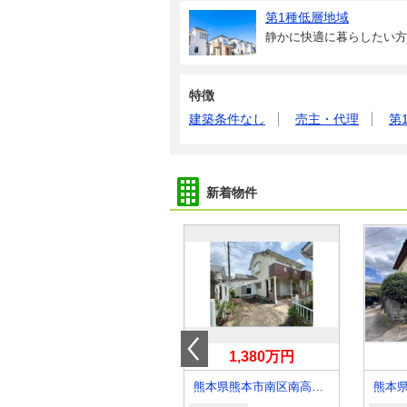
第1種低層地域
静かに快適に暮らしたい方
特徴
建築条件なし
売主・代理
第
新着物件
480万円
1,380万円
熊本県菊池郡大津町大字矢護川
熊本県熊本市南区南高江２