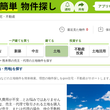
住宅・不動産
0
最近見た物件
保
一戸建てを買う
建てる
投資する
不動産
古
新築
中古
土地
土地活用
投資
>
熊本県の売主・代理の土地物件を探す
・売地)を探す
などの土地物件を簡単検索。理想の物件探しをgoo住宅・不動産がサポートします
入費用が不安…とお悩みではありません
は、売主・代理で取引される土地を購入
が売主、または代理の場合、仲介手数料