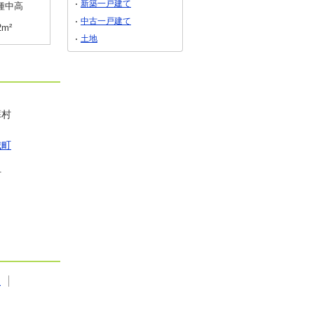
新築一戸建て
種中高
用途地域
２種中高
用途地域
無指定
中古一戸建て
2m²
土地面積
296.55m²
土地面積
555.85m²
土地
蘇村
城町
町
駅