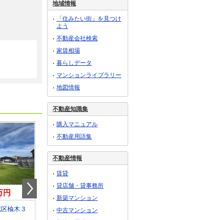
地域情報
「住みたい街」を見つけ
よう
不動産会社検索
家賃相場
暮らしデータ
マンションライブラリー
地図情報
不動産知識集
購入マニュアル
不動産用語集
不動産情報
賃貸
貸店舗・貸事務所
0万円
550万円
270万円
新築マンション
北区楡木３
熊本県熊本市北区弓削１
熊本県菊池市旭志麓
中古マンション