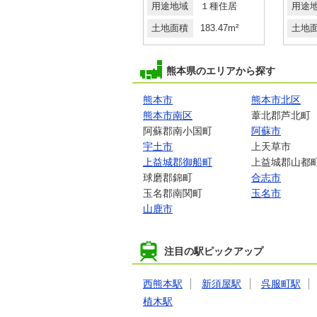
用途地域
無指定
用途地域
１種住居
用途
土地面積
378.67m²
土地面積
183.47m²
土地
熊本県のエリアから探す
熊本市
熊本市北区
熊本市南区
葦北郡芦北町
阿蘇郡南小国町
阿蘇市
宇土市
上天草市
上益城郡御船町
上益城郡山都
球磨郡錦町
合志市
玉名郡南関町
玉名市
山鹿市
注目の駅ピックアップ
西熊本駅
新須屋駅
呉服町駅
植木駅