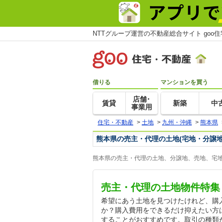
NTTグループ運営の不動産総合サイト goo
借りる
マンションを買う
店舗･
賃貸
新築
中
事業用
住宅・不動産
>
土地
>
九州・沖縄
>
熊本県
熊本県の売主・代理の土地(宅地・分譲地
熊本県の売主・代理の土地、分譲地、売地、宅地
売主・代理の土地物件特集
希望にあう土地を見つけたけれど、購
か？購入費用をできるだけ抑えたい方
することがおすすめです。取引の種類