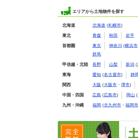
エリアから土地物件を探す
北海道
北海道
(
札幌市
)
東北
青森
秋田
岩手
首都圏
東京
神奈川
(
横浜市
群馬
甲信越・北陸
長野
山梨
新潟
(
東海
愛知
(
名古屋市
)
静
関西
大阪
(
大阪市
・
堺市
)
中国・四国
広島
(
広島市
)
岡山
(
九州・沖縄
福岡
(
北九州市
・
福岡