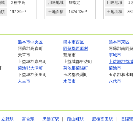
地域
２種中高
用途地域
無指定
用途地域
１
面積
197.39m²
土地面積
1424.13m²
土地面積
86
熊本市中央区
熊本市西区
熊本市東区
阿蘇郡高森町
阿蘇郡西原村
阿蘇郡南阿
天草市
荒尾市
宇城市
上益城郡嘉島町
上益城郡甲佐町
上益城郡益
町
菊池郡大津町
菊池郡菊陽町
菊池市
下益城郡美里町
玉名郡長洲町
玉名郡和水
人吉市
水俣市
八代市
立野駅
富合駅
黒髪町駅
段山町駅
肥後高田駅
長陽