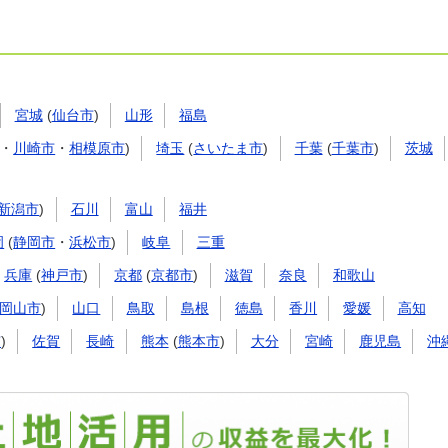
宮城
(
仙台市
)
山形
福島
・
川崎市
・
相模原市
)
埼玉
(
さいたま市
)
千葉
(
千葉市
)
茨城
新潟市
)
石川
富山
福井
岡
(
静岡市
・
浜松市
)
岐阜
三重
兵庫
(
神戸市
)
京都
(
京都市
)
滋賀
奈良
和歌山
岡山市
)
山口
鳥取
島根
徳島
香川
愛媛
高知
市
)
佐賀
長崎
熊本
(
熊本市
)
大分
宮崎
鹿児島
沖