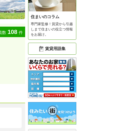
住まいのコラム
専門家監修！賃貸から引越
しまで住まいの役立つ情報
108
載数
件
をお届け。
賃貸用語集