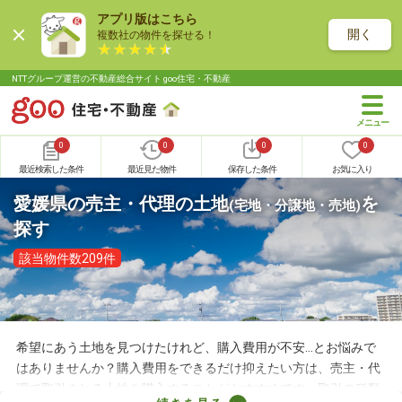
アプリ版はこちら
開く
複数社の物件を探せる！
NTTグループ運営の不動産総合サイト goo住宅・不動産
0
0
0
0
最近検索した条件
最近見た物件
保存した条件
お気に入り
愛媛県の売主・代理の土地
を
(宅地・分譲地・売地)
探す
該当物件数209件
希望にあう土地を見つけたけれど、購入費用が不安…とお悩みで
はありませんか？購入費用をできるだけ抑えたい方は、売主・代
理で取引される土地を購入することがおすすめです。取引の種類