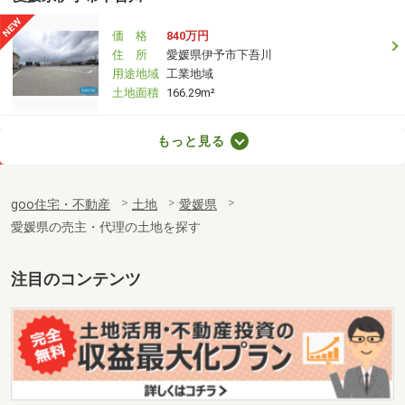
価 格
840万円
住 所
愛媛県伊予市下吾川
用途地域
工業地域
土地面積
166.29m²
愛媛県伊予市下吾川
もっと見る
価 格
836万円
住 所
愛媛県伊予市下吾川
goo住宅・不動産
土地
愛媛県
用途地域
無指定
愛媛県の売主・代理の土地を探す
土地面積
162.71m²
愛媛県新居浜市北内町１丁目
注目のコンテンツ
価 格
520万円
住 所
愛媛県新居浜市北内町１丁目
用途地域
無指定
土地面積
214.87m²