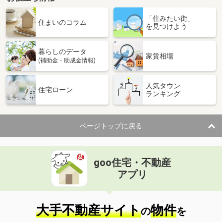
愛媛県松山市余戸東２
「住みたい街」
住まいのコラム
を見つけよう
価 格
3,360万円
住 所
愛媛県松山市余戸東２
用途地域
１種住居
暮らしのデータ
家賃相場
土地面積
327m²
(補助金・助成金情報)
愛媛県松山市古三津１
人気タウン
住宅ローン
ランキング
価 格
1,800万円
住 所
愛媛県松山市古三津１
用途地域
１種住居
ページトップに戻る
土地面積
220.23m²
愛媛県松山市堀江町
goo住宅・不動産
アプリ
価 格
2,490万円
住 所
愛媛県松山市堀江町
用途地域
１種住居
大手不動産サイト
物件
土地面積
595.68m²
の
を