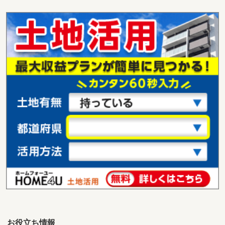
愛媛県松山市石手白石
価 格
1,123万円
住 所
愛媛県松山市石手白石
用途地域
１種低層
土地面積
148.56m²
愛媛県松山市宮西３
価 格
1,830万円
住 所
愛媛県松山市宮西３
用途地域
１種住居
土地面積
158.05m²
愛媛県松山市築山町
価 格
1,100万円
住 所
愛媛県松山市築山町
用途地域
近隣商業
土地面積
112.92m²
お役立ち情報