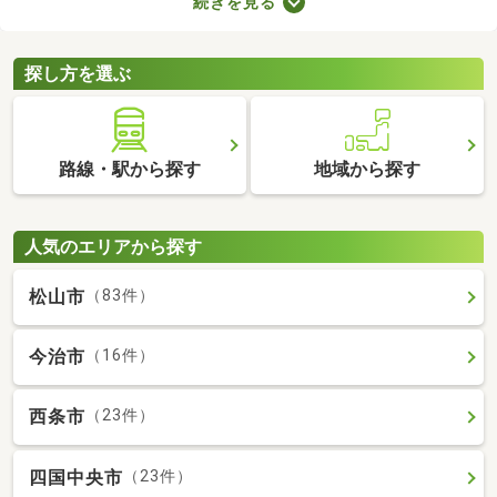
続きを見る
が売主、または代理の場合、仲介手数料がかからない大きなメリ
ットがあります。購入費用を抑えられるので、売主・代理で取引
される土地から理想の場所を探しましょう。
探し方を選ぶ
路線・駅から探す
地域から探す
人気のエリアから探す
松山市
（83件）
今治市
（16件）
西条市
（23件）
四国中央市
（23件）