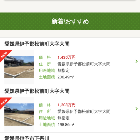
新着!おすすめ
愛媛県伊予郡松前町大字大間
価 格
1,430万円
住 所
愛媛県伊予郡松前町大字大間
用途地域
無指定
土地面積
236.49m²
愛媛県伊予郡松前町大字大間
価 格
1,203万円
住 所
愛媛県伊予郡松前町大字大間
用途地域
無指定
土地面積
198.86m²
愛媛県伊予市下吾川