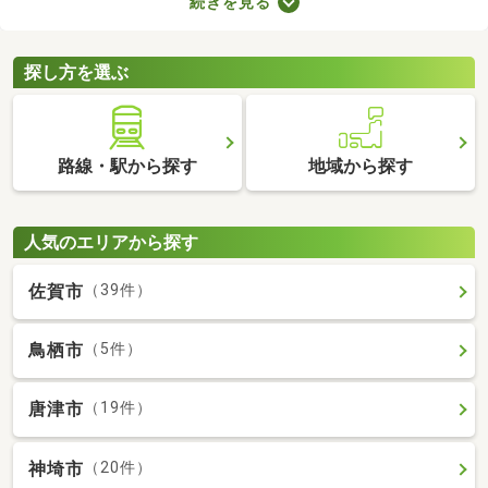
続きを見る
が売主、または代理の場合、仲介手数料がかからない大きなメリ
ットがあります。購入費用を抑えられるので、売主・代理で取引
される土地から理想の場所を探しましょう。
探し方を選ぶ
路線・駅から探す
地域から探す
人気のエリアから探す
佐賀市
（39件）
鳥栖市
（5件）
唐津市
（19件）
神埼市
（20件）