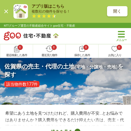
アプリ版はこちら
開く
複数社の物件を探せる！
NTTグループ運営の不動産総合サイト goo住宅・不動産
0
0
0
0
最近検索した条件
最近見た物件
保存した条件
お気に入り
佐賀県の売主・代理の土地
を
(宅地・分譲地・売地)
探す
該当物件数177件
希望にあう土地を見つけたけれど、購入費用が不安…とお悩みで
はありませんか？購入費用をできるだけ抑えたい方は、売主・代
理で取引される土地を購入することがおすすめです。取引の種類