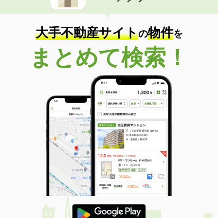
大手不動産サイト
物件
の
を
まとめて検索！