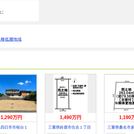
に
1種低層地域
1,290万円
1,490万円
1,19
県四日市市桜台１
三重県鈴鹿市住吉１丁目
三重県桑名市