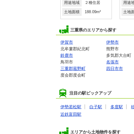
用途地域
１種住居
用途地域
２種住居
用途
土地面積
369m²
土地面積
188.09m²
土地
三重県のエリアから探す
伊賀市
伊勢市
北牟婁郡紀北町
熊野市
鈴鹿市
多気郡大台町
鳥羽市
名張市
三重郡菰野町
四日市市
度会郡度会町
注目の駅ピックアップ
伊勢若松駅
白子駅
多度駅
近鉄富田駅
エリアから土地物件を探す