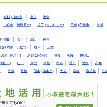
宮城
(
仙台市
)
山形
福島
・
川崎市
・
相模原市
)
埼玉
(
さいたま市
)
千葉
(
千葉市
)
茨城
新潟市
)
石川
富山
福井
岡
(
静岡市
・
浜松市
)
岐阜
三重
兵庫
(
神戸市
)
京都
(
京都市
)
滋賀
奈良
和歌山
岡山市
)
山口
鳥取
島根
徳島
香川
愛媛
高知
市
)
佐賀
長崎
熊本
(
熊本市
)
大分
宮崎
鹿児島
沖