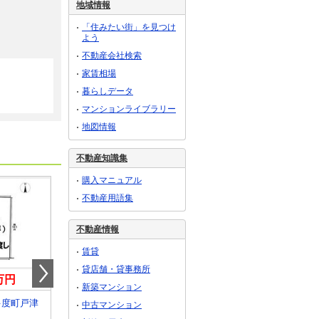
地域情報
「住みたい街」を見つけ
よう
不動産会社検索
家賃相場
暮らしデータ
マンションライブラリー
地図情報
不動産知識集
購入マニュアル
不動産用語集
不動産情報
賃貸
貸店舗・貸事務所
0万円
1,150万円
480万円
新築マンション
多度町戸津
三重県鈴鹿市長太旭町３
三重県津市栗真町屋町
中古マンション