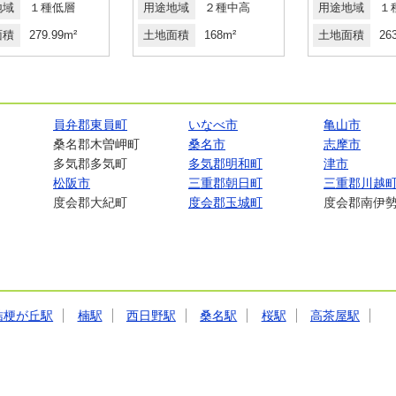
地域
１種低層
用途地域
２種中高
用途地域
１
面積
279.99m²
土地面積
168m²
土地面積
26
員弁郡東員町
いなべ市
亀山市
桑名郡木曽岬町
桑名市
志摩市
多気郡多気町
多気郡明和町
津市
松阪市
三重郡朝日町
三重郡川越
度会郡大紀町
度会郡玉城町
度会郡南伊
桔梗が丘駅
楠駅
西日野駅
桑名駅
桜駅
高茶屋駅