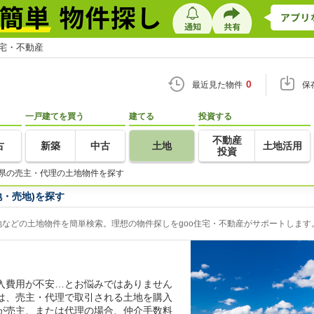
住宅・不動産
0
最近見た物件
保
一戸建てを買う
建てる
投資する
不動産
古
新築
中古
土地
土地活用
投資
県の売主・代理の土地物件を探す
・売地)を探す
などの土地物件を簡単検索。理想の物件探しをgoo住宅・不動産がサポートします
入費用が不安…とお悩みではありません
は、売主・代理で取引される土地を購入
が売主、または代理の場合、仲介手数料