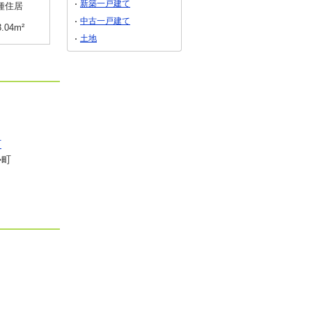
新築一戸建て
種住居
用途地域
１種住居
用途地域
１種住居
中古一戸建て
3.04m²
土地面積
610.64m²
土地面積
218.18m²
土地
町
勢町