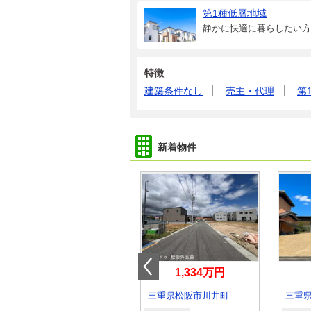
第1種低層地域
静かに快適に暮らしたい方
特徴
建築条件なし
売主・代理
第
新着物件
1,090万円
1,334万円
三重県伊賀市緑ケ丘南町
三重県松阪市川井町
三重