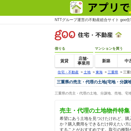
NTTグループ運営の不動産総合サイト goo
借りる
マンションを買う
店舗･
賃貸
新築
中
事業用
住宅・不動産
>
土地
>
東海
>
三重県
>
三重
三重県の売主・代理の土地(宅地・分譲地
三重県の売主・代理の土地、分譲地、売地、宅地
売主・代理の土地物件特集
希望にあう土地を見つけたけれど、購
か？購入費用をできるだけ抑えたい方
することがおすすめです。取引の種類