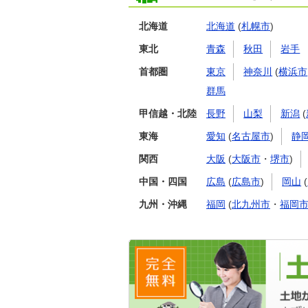
北海道
北海道
(
札幌市
)
東北
青森
秋田
岩手
首都圏
東京
神奈川
(
横浜市
群馬
甲信越・北陸
長野
山梨
新潟
(
東海
愛知
(
名古屋市
)
静
関西
大阪
(
大阪市
・
堺市
)
中国・四国
広島
(
広島市
)
岡山
(
九州・沖縄
福岡
(
北九州市
・
福岡