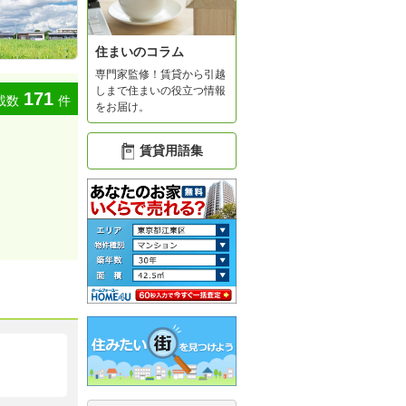
住まいのコラム
専門家監修！賃貸から引越
しまで住まいの役立つ情報
171
載数
件
をお届け。
賃貸用語集