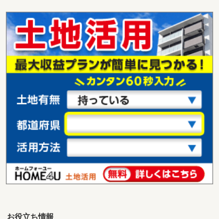
新潟県見附市双葉町
価 格
300万円
住 所
新潟県見附市双葉町
用途地域
１種住居
土地面積
149.05m²
新潟県長岡市曲新町
価 格
1,599万円
住 所
新潟県長岡市曲新町
用途地域
無指定
土地面積
1972.28m²
お役立ち情報