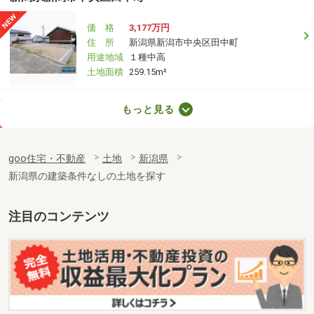
価 格
3,177万円
住 所
新潟県新潟市中央区田中町
用途地域
１種中高
土地面積
259.15m²
新潟県新潟市東区竹尾３
もっと見る
価 格
1,530万円
住 所
新潟県新潟市東区竹尾３
goo住宅・不動産
土地
新潟県
用途地域
１種中高
新潟県の建築条件なしの土地を探す
土地面積
175.2m²
新潟県新潟市東区河渡新町２
注目のコンテンツ
価 格
1,270万円
住 所
新潟県新潟市東区河渡新町２
用途地域
１種住居
土地面積
139.98m²