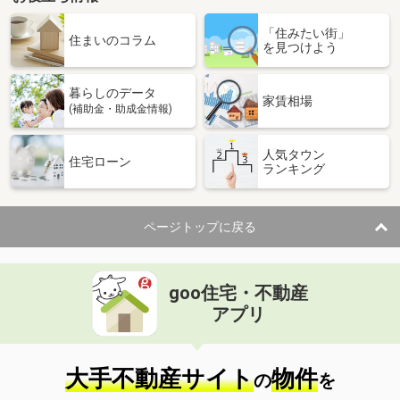
「住みたい街」
住まいのコラム
を見つけよう
暮らしのデータ
家賃相場
(補助金・助成金情報)
人気タウン
住宅ローン
ランキング
ページトップに戻る
goo住宅・不動産
アプリ
大手不動産サイト
物件
の
を