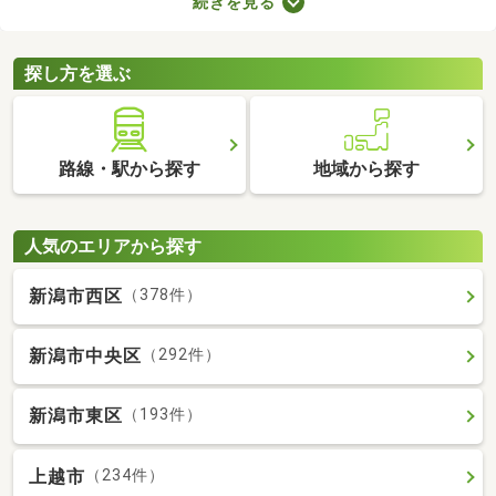
続きを見る
ば、自由度の高い注文住宅を建てられるため、家族全員の理想を
叶えるマイホームができあがりますよ。土地の購入費用や周辺環
境をチェックして、好みの場所にある土地を購入しましょう。
探し方を選ぶ
路線・駅から探す
地域から探す
人気のエリアから探す
新潟市西区
（378件）
新潟市中央区
（292件）
新潟市東区
（193件）
上越市
（234件）