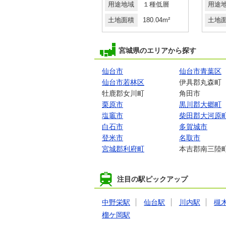
用途地域
１種住居
用途地域
１種低層
用途
土地面積
1694m²
土地面積
180.04m²
土地
宮城県のエリアから探す
仙台市
仙台市青葉区
仙台市若林区
伊具郡丸森町
牡鹿郡女川町
角田市
栗原市
黒川郡大郷町
塩竈市
柴田郡大河原
白石市
多賀城市
登米市
名取市
宮城郡利府町
本吉郡南三陸
注目の駅ピックアップ
中野栄駅
仙台駅
川内駅
槻
榴ケ岡駅