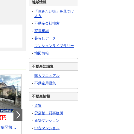
地域情報
「住みたい街」を見つけ
よう
不動産会社検索
家賃相場
暮らしデータ
マンションライブラリー
地図情報
不動産知識集
購入マニュアル
不動産用語集
不動産情報
賃貸
貸店舗・貸事務所
0万円
2,080万円
1,630万円
新築マンション
宮城県仙台市青葉区桜ケ丘１
宮城県黒川郡大和町吉岡字糸繰
宮城県仙台市青葉区落
中古マンション