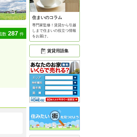
住まいのコラム
専門家監修！賃貸から引越
しまで住まいの役立つ情報
287
載数
件
をお届け。
賃貸用語集