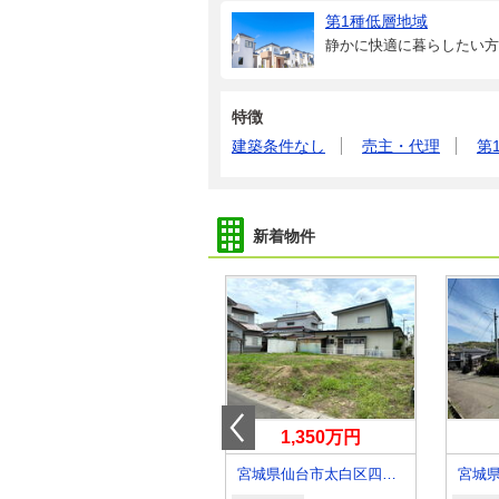
第1種低層地域
静かに快適に暮らしたい方
特徴
建築条件なし
売主・代理
第
新着物件
1,380万円
1,350万円
宮城県石巻市広渕字柏木
宮城県仙台市太白区四郎丸字神明