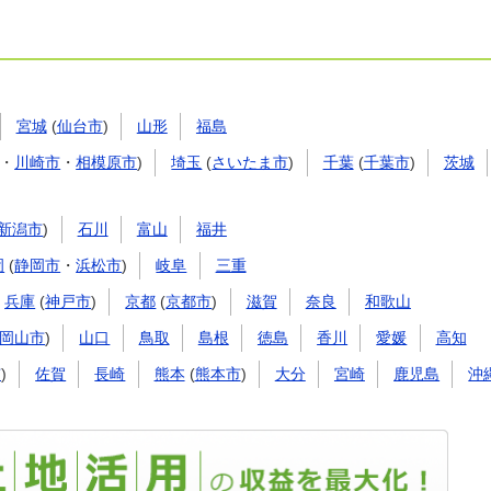
宮城
(
仙台市
)
山形
福島
・
川崎市
・
相模原市
)
埼玉
(
さいたま市
)
千葉
(
千葉市
)
茨城
新潟市
)
石川
富山
福井
岡
(
静岡市
・
浜松市
)
岐阜
三重
兵庫
(
神戸市
)
京都
(
京都市
)
滋賀
奈良
和歌山
岡山市
)
山口
鳥取
島根
徳島
香川
愛媛
高知
市
)
佐賀
長崎
熊本
(
熊本市
)
大分
宮崎
鹿児島
沖