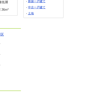
新築一戸建て
種低層
用途地域
２種住居
用途地域
１種住居
中古一戸建て
2.36m²
土地面積
588.91m²
土地面積
128.72m²
土地
野区
町
町
町