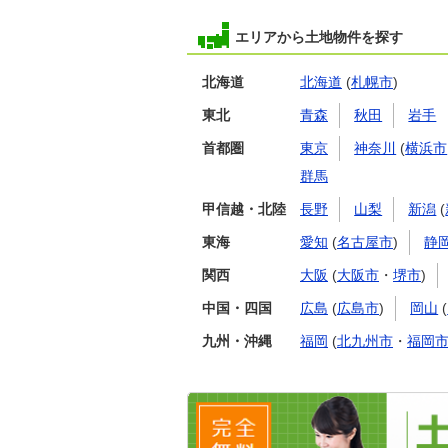
エリアから土地物件を探す
北海道
北海道
(
札幌市
)
東北
青森
秋田
岩手
首都圏
東京
神奈川
(
横浜市
群馬
甲信越・北陸
長野
山梨
新潟
(
東海
愛知
(
名古屋市
)
静
関西
大阪
(
大阪市
・
堺市
)
中国・四国
広島
(
広島市
)
岡山
(
九州・沖縄
福岡
(
北九州市
・
福岡