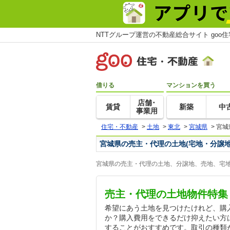
NTTグループ運営の不動産総合サイト goo
借りる
マンションを買う
店舗･
賃貸
新築
中
事業用
住宅・不動産
>
土地
>
東北
>
宮城県
>
宮城
宮城県の売主・代理の土地(宅地・分譲地
宮城県の売主・代理の土地、分譲地、売地、宅地
売主・代理の土地物件特集
希望にあう土地を見つけたけれど、購
か？購入費用をできるだけ抑えたい方
することがおすすめです。取引の種類