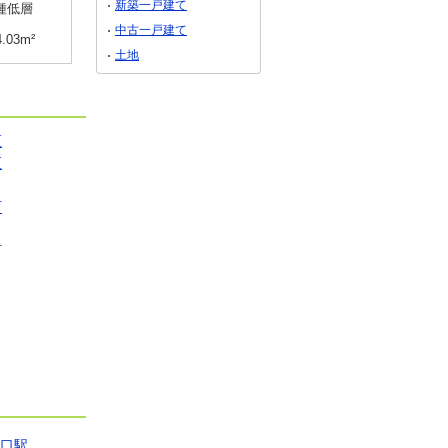
新築一戸建て
種低層
用途地域
１種低層
用途地域
１種低層
中古一戸建て
4.03m²
土地面積
251.26m²
土地面積
195.01m²
土地
区
区
町
町
塚口駅