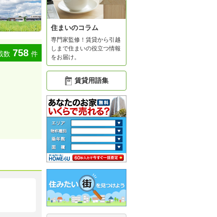
住まいのコラム
専門家監修！賃貸から引越
しまで住まいの役立つ情報
758
載数
件
をお届け。
賃貸用語集