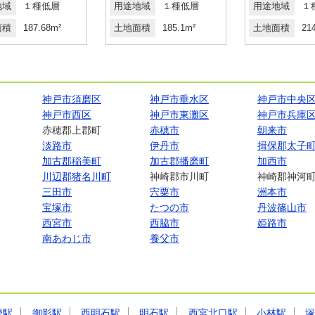
地域
１種低層
用途地域
１種低層
用途地域
１
面積
187.68m²
土地面積
185.1m²
土地面積
21
神戸市須磨区
神戸市垂水区
神戸市中央
神戸市西区
神戸市東灘区
神戸市兵庫
赤穂郡上郡町
赤穂市
朝来市
淡路市
伊丹市
揖保郡太子
加古郡稲美町
加古郡播磨町
加西市
川辺郡猪名川町
神崎郡市川町
神崎郡神河
三田市
宍粟市
洲本市
宝塚市
たつの市
丹波篠山市
西宮市
西脇市
姫路市
南あわじ市
養父市
磨駅
御影駅
西明石駅
明石駅
西宮北口駅
小林駅