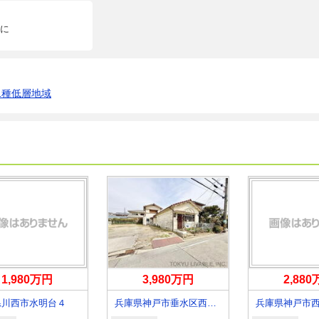
に
1種低層地域
1,980万円
3,980万円
2,88
県川西市水明台４
兵庫県神戸市垂水区西舞子７