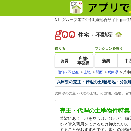
NTTグループ運営の不動産総合サイト goo
借りる
マンションを買う
店舗･
賃貸
新築
中
事業用
住宅・不動産
>
土地
>
関西
>
兵庫県
>
兵庫
兵庫県の売主・代理の土地(宅地・分譲地
兵庫県の売主・代理の土地、分譲地、売地、宅地
売主・代理の土地物件特集
希望にあう土地を見つけたけれど、購
か？購入費用をできるだけ抑えたい方
することがおすすめです。取引の種類