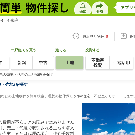
住宅・不動産
0
最近見た物件
保
一戸建てを買う
建てる
投資する
不動産
古
新築
中古
土地
土地活用
投資
県の売主・代理の土地物件を探す
・売地)を探す
などの土地物件を簡単検索。理想の物件探しをgoo住宅・不動産がサポートします
入費用が不安…とお悩みではありません
は、売主・代理で取引される土地を購入
が売主、または代理の場合、仲介手数料