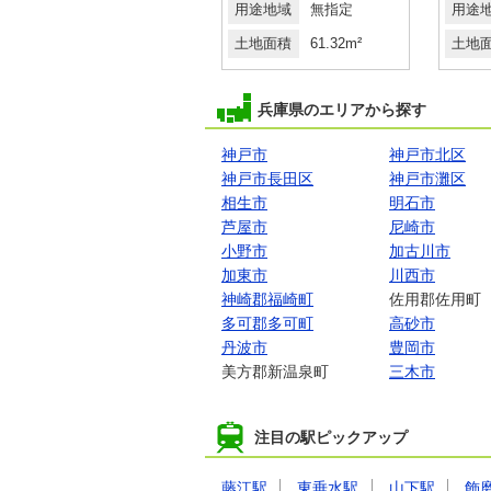
用途地域
２種中高
用途地域
無指定
用途
土地面積
129.11m²
土地面積
61.32m²
土地
兵庫県のエリアから探す
神戸市
神戸市北区
神戸市長田区
神戸市灘区
相生市
明石市
芦屋市
尼崎市
小野市
加古川市
加東市
川西市
神崎郡福崎町
佐用郡佐用町
多可郡多可町
高砂市
丹波市
豊岡市
美方郡新温泉町
三木市
注目の駅ピックアップ
藤江駅
東垂水駅
山下駅
飾