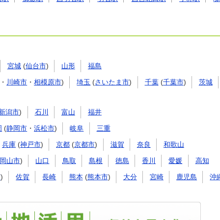
宮城
(
仙台市
)
山形
福島
・
川崎市
・
相模原市
)
埼玉
(
さいたま市
)
千葉
(
千葉市
)
茨城
新潟市
)
石川
富山
福井
岡
(
静岡市
・
浜松市
)
岐阜
三重
兵庫
(
神戸市
)
京都
(
京都市
)
滋賀
奈良
和歌山
岡山市
)
山口
鳥取
島根
徳島
香川
愛媛
高知
市
)
佐賀
長崎
熊本
(
熊本市
)
大分
宮崎
鹿児島
沖