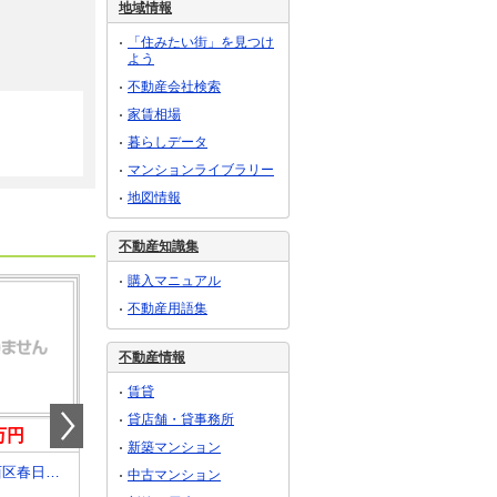
地域情報
「住みたい街」を見つけ
よう
不動産会社検索
家賃相場
暮らしデータ
マンションライブラリー
地図情報
不動産知識集
購入マニュアル
不動産用語集
不動産情報
賃貸
貸店舗・貸事務所
0万円
5,080万円
3,980万円
新築マンション
兵庫県神戸市西区春日台９丁目
兵庫県宝塚市寿楽荘
兵庫県宝塚市米谷２
中古マンション