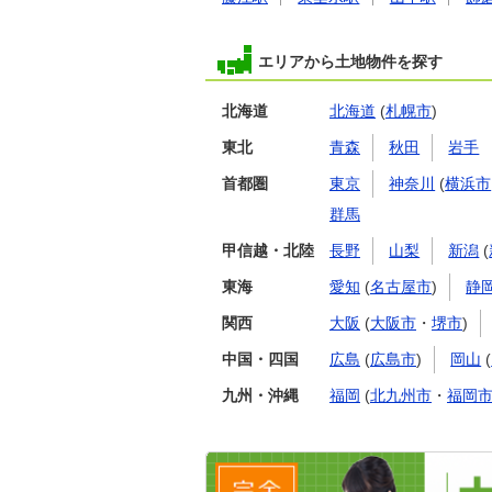
エリアから土地物件を探す
北海道
北海道
(
札幌市
)
東北
青森
秋田
岩手
首都圏
東京
神奈川
(
横浜市
群馬
甲信越・北陸
長野
山梨
新潟
(
東海
愛知
(
名古屋市
)
静
関西
大阪
(
大阪市
・
堺市
)
中国・四国
広島
(
広島市
)
岡山
(
九州・沖縄
福岡
(
北九州市
・
福岡