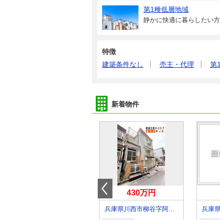
第1種低層地域
静かに快適に暮らしたい方
特徴
建築条件なし
売主・代理
第
新着物件
1,280万円
430万円
兵庫県西宮市山口町下山口３
兵庫県川西市柳谷字阿津知平
兵庫