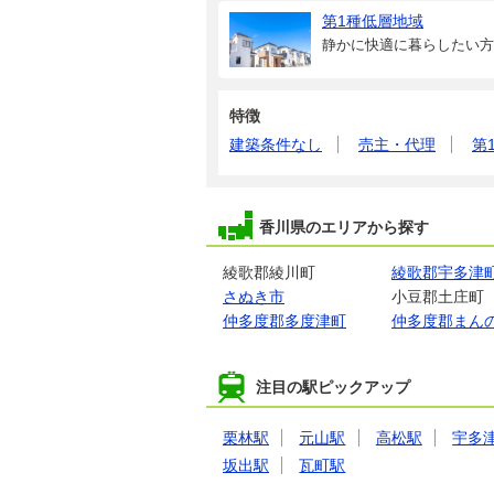
第1種低層地域
静かに快適に暮らしたい方
特徴
建築条件なし
売主・代理
第
香川県のエリアから探す
綾歌郡綾川町
綾歌郡宇多津
さぬき市
小豆郡土庄町
仲多度郡多度津町
仲多度郡まん
注目の駅ピックアップ
栗林駅
元山駅
高松駅
宇多
坂出駅
瓦町駅