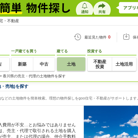
住宅・不動産
0
最近見た物件
保
一戸建てを買う
建てる
投資する
不動産
古
新築
中古
土地
土地活用
投資
>
香川県の売主・代理の土地物件を探す
・売地)を探す
などの土地物件を簡単検索。理想の物件探しをgoo住宅・不動産がサポートします
入費用が不安…とお悩みではありません
は、売主・代理で取引される土地を購入
が売主、または代理の場合、仲介手数料