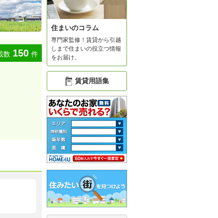
住まいのコラム
専門家監修！賃貸から引越
しまで住まいの役立つ情報
150
載数
件
をお届け。
賃貸用語集