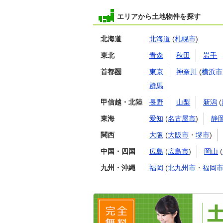
エリアから土地物件を探す
北海道
北海道
(
札幌市
)
東北
青森
秋田
岩手
首都圏
東京
神奈川
(
横浜市
群馬
甲信越・北陸
長野
山梨
新潟
(
東海
愛知
(
名古屋市
)
静
関西
大阪
(
大阪市
・
堺市
)
中国・四国
広島
(
広島市
)
岡山
(
九州・沖縄
福岡
(
北九州市
・
福岡