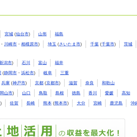
宮城
(
仙台市
)
山形
福島
・
川崎市
・
相模原市
)
埼玉
(
さいたま市
)
千葉
(
千葉市
)
茨城
新潟市
)
石川
富山
福井
岡
(
静岡市
・
浜松市
)
岐阜
三重
兵庫
(
神戸市
)
京都
(
京都市
)
滋賀
奈良
和歌山
岡山市
)
山口
鳥取
島根
徳島
香川
愛媛
高知
市
)
佐賀
長崎
熊本
(
熊本市
)
大分
宮崎
鹿児島
沖