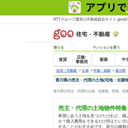
NTTグループ運営の不動産総合サイト goo
借りる
マンションを買う
店舗･
賃貸
新築
中
事業用
住宅・不動産
>
土地
>
中国・四国
>
香川県
香川県の売主・代理の土地(宅地・分譲地
香川県の売主・代理の土地、分譲地、売地、宅地
売主・代理の土地物件特集
希望にあう土地を見つけたけれど、購
か？購入費用をできるだけ抑えたい方
することがおすすめです。取引の種類