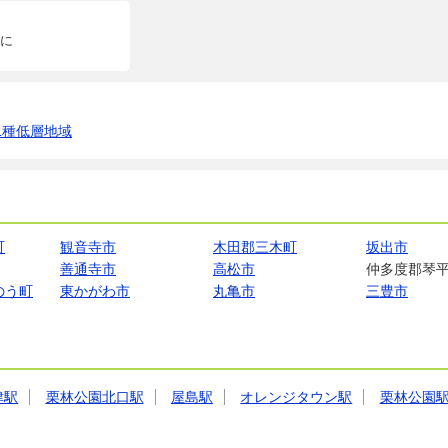
に
1種低層地域
町
観音寺市
木田郡三木町
坂出市
善通寺市
高松市
仲多度郡琴
のう町
東かがわ市
丸亀市
三豊市
津駅
栗林公園北口駅
屋島駅
オレンジタウン駅
栗林公園