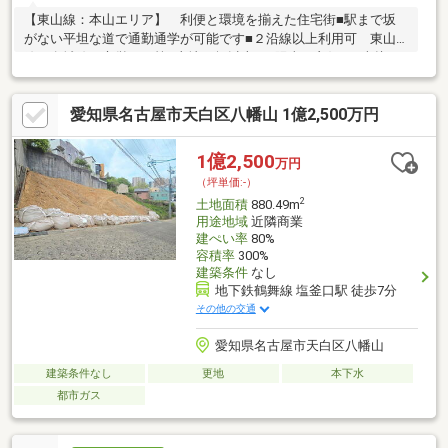
【東山線：本山エリア】 利便と環境を揃えた住宅街■駅まで坂
がない平坦な道で通勤通学が可能です■２沿線以上利用可 東山
線・名城線・市営バス等■土地70坪以上 ■陽当り良好 ■南接
道 ■更地渡し■確定測量予定 現況測量済■東山小学校 徒歩２
分 約１３５ｍ■東山保育園 徒歩３分 約２３５ｍ■マックスバリ
愛知県名古屋市天白区八幡山 1億2,500万円
ュ本山店 徒歩６分 約５２５ｍ■ファミリーマート千種本山店 徒
歩５分 約３４１ｍ
1億2,500
万円
（坪単価:-）
2
土地面積
880.49m
用途地域
近隣商業
建ぺい率
80%
容積率
300%
建築条件
なし
地下鉄鶴舞線 塩釜口駅 徒歩7分
その他の交通
愛知県名古屋市天白区八幡山
建築条件なし
更地
本下水
都市ガス