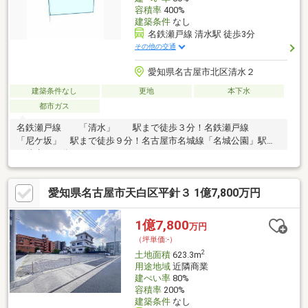
容積率
400%
建築条件
なし
名鉄瀬戸線 清水駅 徒歩3分
その他の交通
愛知県名古屋市北区清水２
建築条件なし
更地
本下水
都市ガス
名鉄瀬戸線 「清水」 駅まで徒歩３分！名鉄瀬戸線
「尼ケ坂」 駅まで徒歩９分！名古屋市名城線「名城公園」駅ま
で徒歩１２分！
愛知県名古屋市天白区平針３ 1億7,800万円
1億7,800
万円
（坪単価:-）
2
土地面積
623.3m
用途地域
近隣商業
建ぺい率
80%
容積率
200%
建築条件
なし