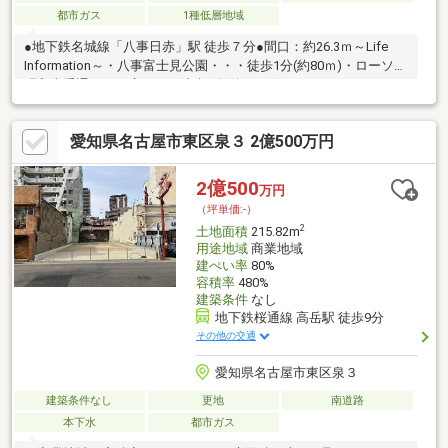
都市ガス
1種低層地域
●地下鉄名城線「八事日赤」駅 徒歩７分●間口：約26.3ｍ～Life
Information～・八事富士見公園・・・徒歩1分(約80ｍ)・ローソン
昭和山手通三丁目店・・・徒歩5分(約350ｍ)・フィールステージ
八事店・・・徒歩5分(約400ｍ)・日本赤十字社愛知医療センター
名古屋第二病院・・・徒歩8分(約580ｍ)・名古屋山手通郵便
愛知県名古屋市東区泉３ 2億500万円
局・・・徒歩8分(約600ｍ)
2億500
万円
（坪単価:-）
2
土地面積
215.82m
用途地域
商業地域
建ぺい率
80%
容積率
480%
建築条件
なし
地下鉄桜通線 高岳駅 徒歩9分
その他の交通
愛知県名古屋市東区泉３
建築条件なし
更地
南道路
本下水
都市ガス