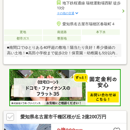
地下鉄桜通線 瑞穂運動場西駅 徒歩
13分
その他の交通
愛知県名古屋市瑞穂区春敲町４
更地
南道路
本下水
都市ガス
整形地
■南間口でゆとりある40坪超の敷地！陽当たり良好！希少価値の
高い土地！■高田小学校まで徒歩2分！保育園・幼稚園も5分以内
と子育て世帯に嬉しい立地♪■小規模の中学校では密着型の教育環
境！環境教育にも積極的で校舎の設備自体が環境教材となってい
ます。■複合商業施設「いいねマルシェ」や「バロー」は徒歩圏
内！■解体・整地済！更地でのお渡しとなります！■完全自由設計
でご計画いただけます。□参考プランございます！（4LDK／
102.99㎡）総額約6420万円（税込）
愛知県名古屋市千種区桜が丘 2億200万円