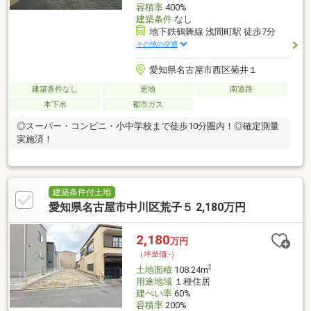
容積率
400%
建築条件
なし
地下鉄鶴舞線 浅間町駅 徒歩7分
その他の交通
愛知県名古屋市西区菊井１
建築条件なし
更地
南道路
本下水
都市ガス
◎スーパー・コンビニ・小中学校まで徒歩10分圏内！◎確定測量
実施済！
建築条件付土地
愛知県名古屋市中川区荒子５ 2,180万円
2,180
万円
（坪単価:-）
2
土地面積
108.24m
用途地域
１種住居
建ぺい率
60%
容積率
200%