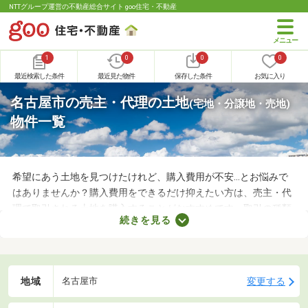
NTTグループ運営の不動産総合サイト goo住宅・不動産
1
0
0
0
最近検索した条件
最近見た物件
保存した条件
お気に入り
名古屋市の売主・代理の土地
(宅地・分譲地・売地)
物件一覧
希望にあう土地を見つけたけれど、購入費用が不安…とお悩みで
はありませんか？購入費用をできるだけ抑えたい方は、売主・代
理で取引される土地を購入することがおすすめです。取引の種類
続きを見る
が売主、または代理の場合、仲介手数料がかからない大きなメリ
ットがあります。購入費用を抑えられるので、売主・代理で取引
される土地から理想の場所を探しましょう。
地域
変更する
名古屋市