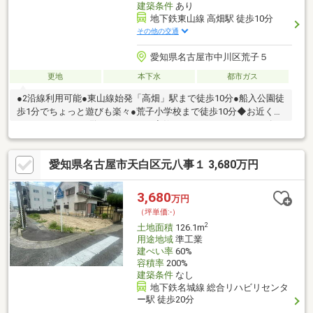
建築条件
あり
地下鉄東山線 高畑駅 徒歩10分
その他の交通
愛知県名古屋市中川区荒子５
更地
本下水
都市ガス
●2沿線利用可能●東山線始発「高畑」駅まで徒歩10分●船入公園徒
歩1分でちょっと遊びも楽々●荒子小学校まで徒歩10分◆お近くの
モデルハウスをご覧いただけます◆飾りすぎないリアルサイズの
モデルハウスです。天井高2.7ｍ、玄関からの回遊動線など、暮ら
しをイメージできるモデルハウスとなっています。◇TOSCOの建
愛知県名古屋市天白区元八事１ 3,680万円
築条件付き土地とは？◇注文住宅をてがけているトスコで住宅を
建築していただく条件で土地販売しています。＼みらいエコ住宅
2026事業発表！／トスコの長期優良住宅仕様なら、対象者（※）
3,680
万円
は75万円の補助を受けられます。（※子育て世帯又は若者夫婦世
（坪単価:-）
帯が対象です）
2
土地面積
126.1m
用途地域
準工業
建ぺい率
60%
容積率
200%
建築条件
なし
地下鉄名城線 総合リハビリセンタ
ー駅 徒歩20分