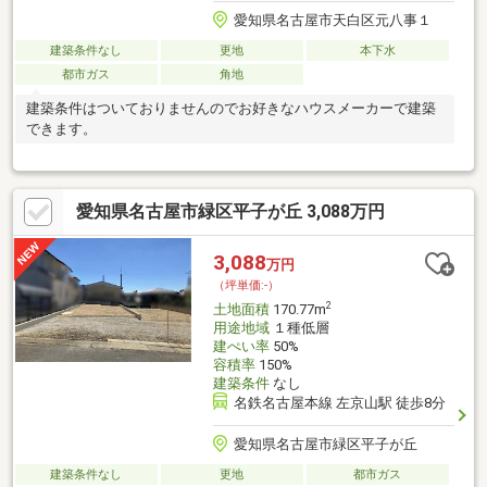
愛知県名古屋市天白区元八事１
建築条件なし
更地
本下水
都市ガス
角地
建築条件はついておりませんのでお好きなハウスメーカーで建築
できます。
愛知県名古屋市緑区平子が丘 3,088万円
3,088
万円
（坪単価:-）
2
土地面積
170.77m
用途地域
１種低層
建ぺい率
50%
容積率
150%
建築条件
なし
名鉄名古屋本線 左京山駅 徒歩8分
愛知県名古屋市緑区平子が丘
建築条件なし
更地
都市ガス