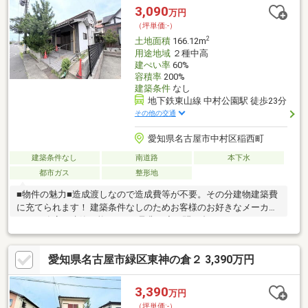
ローンもお任せ下さい■「勤続年数が短い」 「転職して間もな
3,090
万円
い」「頭金がないけど大丈夫？」等‥多くの経験を元にお応えしま
（坪単価:-）
す
2
土地面積
166.12m
用途地域
２種中高
建ぺい率
60%
容積率
200%
建築条件
なし
地下鉄東山線 中村公園駅 徒歩23分
その他の交通
愛知県名古屋市中村区稲西町
建築条件なし
南道路
本下水
都市ガス
整形地
■物件の魅力■造成渡しなので造成費等が不要。その分建物建築費
に充てられます！ 建築条件なしのためお客様のお好きなメーカ
ー、工務店で建築可能ですよ♪是非一度お問い合わせくださいま
せ！■生活環境■・公園、保育園、小学校が近くに揃っているので
子育て世帯にも住みやすく安心の住環境です♪・周辺商業施設が充
愛知県名古屋市緑区東神の倉２ 3,390万円
実♪コンビニ徒歩約5分♪車がなくても生活できます。・稲西公園
まで徒歩約4分！休日は家族でのんびりピクニックやお子様と遊ん
でリフレッシュしていただけます◎■周辺環境■・稲西小学校
3,390
万円
312ｍ 徒歩約4分 ・豊正中学校 846ｍ 徒歩約11分・荒
（坪単価:-）