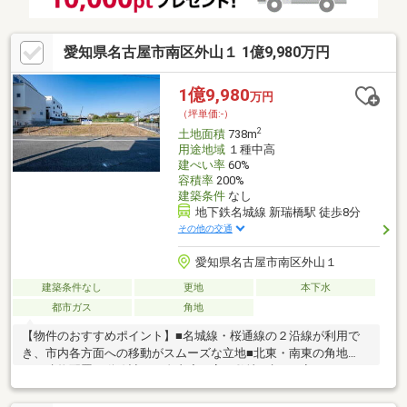
愛知県名古屋市南区外山１ 1億9,980万円
1億9,980
万円
（坪単価:-）
2
土地面積
738m
用途地域
１種中高
建ぺい率
60%
容積率
200%
建築条件
なし
地下鉄名城線 新瑞橋駅 徒歩8分
その他の交通
愛知県名古屋市南区外山１
建築条件なし
更地
本下水
都市ガス
角地
【物件のおすすめポイント】■名城線・桜通線の２沿線が利用で
き、市内各方面への移動がスムーズな立地■北東・南東の角地
で、建物配置や動線計画の自由度が高い敷地■建ぺい率６０％、
容積率２００％の条件により、建物規模や階数構成を調整しやす
い土地【周辺環境のおすすめポイント】■ローソン南区平子一丁