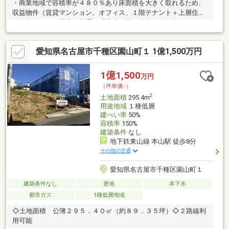
・商業地域で容積率が４８０％あり床面積を大きく取れるため、
収益物件（賃貸マンション、オフィス、１階テナント＋上層住宅
の複合ビル）に最適・桜通線「高岳」駅 徒歩９分（約６９０
ｍ）・東山線「新栄町」駅 徒歩１３分（約１，０００ｍ）・名
古屋駅・栄への中心市街地へのアクセス良好・スーパー・コンビ
愛知県名古屋市千種区園山町１ 1億1,500万円
ニ徒歩５分圏内・ドラッグストア・郵便局・公園も徒歩１０分圏
内で、日常生活の利便性有り・南側道路に接する（間口約９．９
ｍ）
1億1,500
万円
（坪単価:-）
2
土地面積
295.4m
用途地域
１種低層
建ぺい率
50%
容積率
150%
建築条件
なし
地下鉄東山線 本山駅 徒歩8分
その他の交通
愛知県名古屋市千種区園山町１
建築条件なし
更地
本下水
都市ガス
1種低層地域
◇土地面積 公簿２９５．４０㎡（約８９．３５坪）◇２路線利
用可能