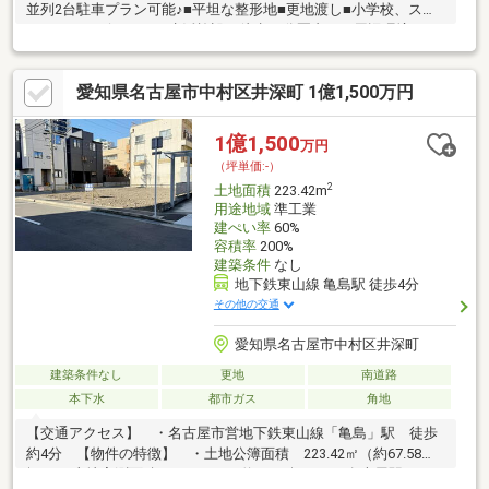
並列2台駐車プラン可能♪■平坦な整形地■更地渡し■小学校、スー
パーやコンビニなどの生活施設が徒歩10分圏内！～周辺環境～□
鳴海小学校：徒歩約8分□鳴海中学校：徒歩約15分□ローソン鳴海
駅東店：徒歩約2分□ヤマダイⅤｅｒｄｅ鳴海駅店：徒歩約3分□な
愛知県名古屋市中村区井深町 1億1,500万円
るぱーく：徒歩約14分
1億1,500
万円
（坪単価:-）
2
土地面積
223.42m
用途地域
準工業
建ぺい率
60%
容積率
200%
建築条件
なし
地下鉄東山線 亀島駅 徒歩4分
その他の交通
愛知県名古屋市中村区井深町
建築条件なし
更地
南道路
本下水
都市ガス
角地
【交通アクセス】 ・名古屋市営地下鉄東山線「亀島」駅 徒歩
約4分 【物件の特徴】 ・土地公簿面積 223.42㎡（約67.58
坪） 土地実測面積 223.41㎡（約67.58坪） ・名古屋駅まで1