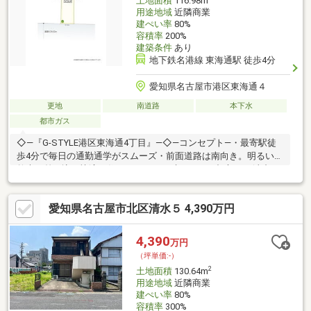
土地面積
116.98m
用途地域
近隣商業
建ぺい率
80%
容積率
200%
建築条件
あり
地下鉄名港線 東海通駅 徒歩4分
愛知県名古屋市港区東海通４
更地
南道路
本下水
都市ガス
◇―『G-STYLE港区東海通4丁目』―◇―コンセプト―・最寄駅徒
歩4分で毎日の通勤通学がスムーズ・前面道路は南向き。明るい自
然光が差し込む快適な住まいづくりが叶います・都市ガス(東邦ガ
ス)に対応しています・設計士と一緒につくるセミオーダー住宅。
理想のプランをお聞かせください・日々の生活に便利な施設が揃
愛知県名古屋市北区清水５ 4,390万円
う近隣商業地域内です・小中学校が徒歩13分圏内。お子様も保護
者様も通学、送迎負担の少ない9年間◎―アクセス―・地下鉄名港
線「東海通」駅まで徒歩4分・ターミナル駅の「金山」駅までダイ
4,390
万円
レクトアクセス！―ロケーション―・東海小学校まで徒歩7分・港
（坪単価:-）
明中学校まで徒歩13分
2
土地面積
130.64m
用途地域
近隣商業
建ぺい率
80%
容積率
300%