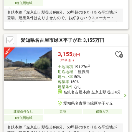
1種低層地域
名鉄本線「左京山」駅徒歩約8分、50坪超のゆとりある平坦地が
登場。建築条件はありませんので、お好きなハウスメーカー・工
務店で理想の住まいを実現できます。金山駅まで乗車約18分、名
古屋駅まで約31分と都心へのアクセスも良好。小学校・中学校と
もに徒歩約15分圏内で、お子さまの通学にも安心です。さらに、
愛知県名古屋市緑区平子が丘 3,155万円
マックスバリュまで徒歩約8分と毎日のお買い物も便利。住環境と
利便性を兼ね備えた、ご家族にもおすすめの土地です。
3,155
万円
（坪単価:-）
2
土地面積
191.27m
用途地域
１種低層
建ぺい率
50%
容積率
150%
建築条件
なし
名鉄名古屋本線 左京山駅 徒歩8分
愛知県名古屋市緑区平子が丘
建築条件なし
更地
都市ガス
1種低層地域
名鉄本線「左京山」駅徒歩約8分、50坪超のゆとりある平坦地が