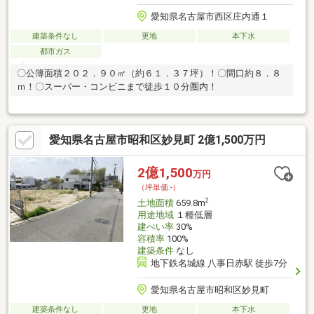
愛知県名古屋市西区庄内通１
建築条件なし
更地
本下水
都市ガス
〇公簿面積２０２．９０㎡（約６１．３７坪）！〇間口約８．８
ｍ！〇スーパー・コンビニまで徒歩１０分圏内！
愛知県名古屋市昭和区妙見町 2億1,500万円
2億1,500
万円
（坪単価:-）
2
土地面積
659.8m
用途地域
１種低層
建ぺい率
30%
容積率
100%
建築条件
なし
地下鉄名城線 八事日赤駅 徒歩7分
愛知県名古屋市昭和区妙見町
建築条件なし
更地
本下水