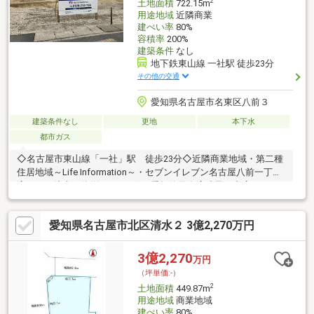
2
土地面積
722.15m
用途地域
近隣商業
建ぺい率
80%
容積率
200%
建築条件
なし
地下鉄東山線 一社駅 徒歩23分
その他の交通
愛知県名古屋市名東区八前３
建築条件なし
更地
本下水
都市ガス
◇名古屋市東山線「一社」駅 徒歩23分◇近隣商業地域・第二種
住居地域～Life Information～・セブンイレブン名古屋八前一丁目
店・・・徒歩５分(約３７０ｍ)・愛知信用金庫猪子石支店・・・
徒歩８分(約５８０ｍ)・名古屋八前郵便局・・・徒歩２分(約９０
ｍ)・藤原医院・・・徒歩３分(約２４０ｍ)
愛知県名古屋市北区清水２ 3億2,270万円
3億2,270
万円
（坪単価:-）
2
土地面積
449.87m
用途地域
商業地域
建ぺい率
80%