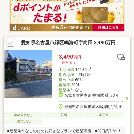
愛知県名古屋市緑区鳴海町字向田 3,490万円
3,490
万円
（坪単価:-）
2
土地面積
145.85m
用途地域
１種住居
建ぺい率
60%
容積率
200%
建築条件
なし
名鉄名古屋本線 鳴海駅 徒歩3分
愛知県名古屋市緑区鳴海町字向田
建築条件なし
更地
本下水
都市ガス
■建築条件なしのためお好きなプランで建築可能！■間口約7.2m！