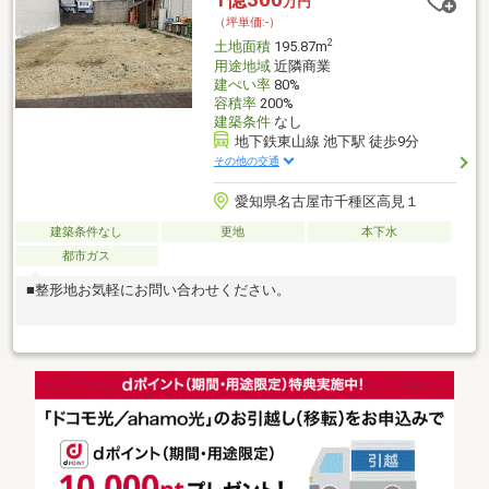
万円
（坪単価:-）
2
土地面積
195.87m
用途地域
近隣商業
建ぺい率
80%
容積率
200%
建築条件
なし
地下鉄東山線 池下駅 徒歩9分
その他の交通
愛知県名古屋市千種区高見１
建築条件なし
更地
本下水
都市ガス
■整形地お気軽にお問い合わせください。