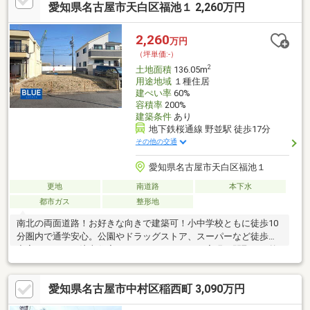
全自由設計でご計画いただけます。□参考プランございます！
愛知県名古屋市天白区福池１ 2,260万円
（4LDK／101.24㎡）総額約7570万円（税込）
2,260
万円
（坪単価:-）
2
土地面積
136.05m
用途地域
１種住居
建ぺい率
60%
容積率
200%
建築条件
あり
地下鉄桜通線 野並駅 徒歩17分
その他の交通
愛知県名古屋市天白区福池１
更地
南道路
本下水
都市ガス
整形地
南北の両面道路！お好きな向きで建築可！小中学校ともに徒歩10
分圏内で通学安心。公園やドラッグストア、スーパーなど徒歩圏
充実。＼まるで注文住宅のようなマイホームを実現／間取り・外
壁・フローリング・キッチン等‥セレクト可能！○野並小学校 徒
歩6分（約450ｍ）○南天白中学校 徒歩15分（約640ｍ）■ブルー
愛知県名古屋市中村区稲西町 3,090万円
エステートの強み■物件のメリットだけでなくデメリットもご説
明しますワンストップサービスで各種手続きがスムーズ！■住宅