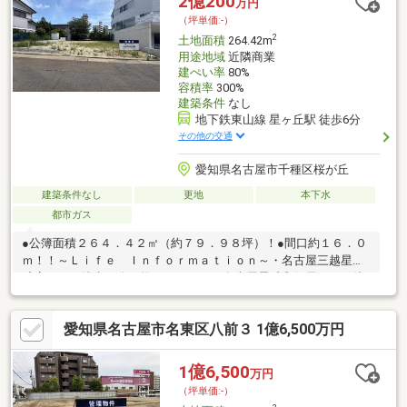
2億200
万円
（坪単価:-）
2
土地面積
264.42m
用途地域
近隣商業
建ぺい率
80%
容積率
300%
建築条件
なし
地下鉄東山線 星ヶ丘駅 徒歩6分
その他の交通
愛知県名古屋市千種区桜が丘
建築条件なし
更地
本下水
都市ガス
●公簿面積２６４．４２㎡（約７９．９８坪）！●間口約１６．０
ｍ！！～Ｌｉｆｅ Ｉｎｆｏｒｍａｔｉｏｎ～・名古屋三越星ヶ
丘店・・・徒歩９分（約７２０ｍ）・名古屋星丘郵便局・・・徒
歩５分（約３８０ｍ）・ファミリーマート東山線星ヶ丘駅
店・・・徒歩７分（約５２０ｍ）・星が丘テラス・・・徒歩１０
愛知県名古屋市名東区八前３ 1億6,500万円
分（約７５０ｍ）・マックスバリュ一社店・・・徒歩１２分（約
９００ｍ）
1億6,500
万円
（坪単価:-）