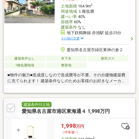
輪井保育園 243m 徒歩約4分
2
土地面積
164.9m
用途地域
１種低層
建ぺい率
40%
容積率
60%
建築条件
なし
地下鉄鶴舞線 赤池駅 徒歩25分
その他の交通
愛知県名古屋市緑区東神の倉２
建築条件なし
本下水
都市ガス
1種低層地域
整形地
■物件の魅力■造成渡しなので造成費等が不要。その分建物建築費
に充てられます！ 建築条件なしのためお客様のお好きなメーカ
ー、工務店で建築可能♪是非一度お問い合わせ下さい■生活環境
■・公園、保育園、小学校が近くに揃っているので子育て世帯に
も住みやすく安心の住環境♪・周辺商業施設が充実♪スーパー徒歩
約8分、ドラッグストア徒歩約12分。毎日のお買い物も楽々で
建築条件付土地
す・神の倉公園まで徒歩約6分！休日は家族でのんびりピクニック
愛知県名古屋市港区東海通４ 1,998万円
やお子様と遊んでリフレッシュできます■周辺環境■・神の倉小学
校 729ｍ 徒歩約10分・神の倉中学校 995ｍ 徒歩約13分・東神
1,998
万円
の倉清涼保育園 735ｍ徒歩約10分
（坪単価:-）
2