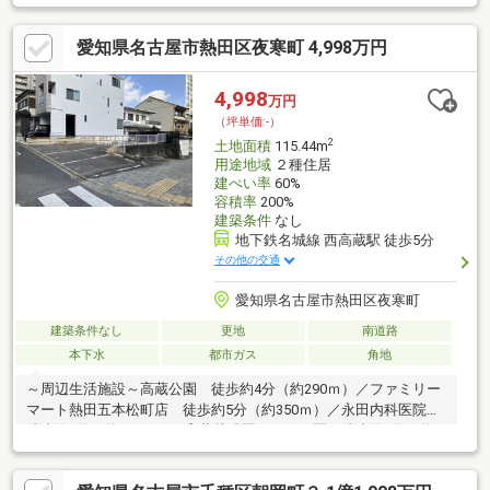
駅 10分圏内のアクセス ・収益用地としても活用可能 ・建築
条件無し売土地 【周辺環境】 ・イオンモールNagoya
愛知県名古屋市熱田区夜寒町 4,998万円
Noritake Garden 徒歩約14分 ・アミカ中村井深店 徒歩約1
分 ・セブンイレブン名古屋井深町店 徒歩約2分 ・名古屋亀島
郵便局 徒歩約8分 お気軽にお問い合わせください。お待ちして
4,998
万円
おります！
（坪単価:-）
2
土地面積
115.44m
用途地域
２種住居
建ぺい率
60%
容積率
200%
建築条件
なし
地下鉄名城線 西高蔵駅 徒歩5分
その他の交通
愛知県名古屋市熱田区夜寒町
建築条件なし
更地
南道路
本下水
都市ガス
角地
～周辺生活施設～高蔵公園 徒歩約4分（約290ｍ）／ファミリー
マート熱田五本松町店 徒歩約5分（約350ｍ）／永田内科医院
徒歩約5分（約350ｍ）／高蔵幼稚園（こども園）徒歩約7分（約
560ｍ）／イオンモール熱田 徒歩約10分（約790ｍ）／三井住友
銀行イオンモール熱田店 徒歩約10分（約790ｍ）／イオン熱田