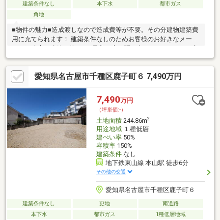
建築条件なし
本下水
都市ガス
角地
■物件の魅力■造成渡しなので造成費等が不要。その分建物建築費
用に充てられます！ 建築条件なしのためお客様のお好きなメーカ
ー、工務店で建築可能です♪是非一度お問い合わせください！■生
活環境■公園、保育園、小学校が近くに揃っているので子育て世
帯にも住みやすく安心の住環境♪周辺商業施設が充実♪スーパー徒
愛知県名古屋市千種区鹿子町６ 7,490万円
歩約6分、ドラッグストア徒歩約2分。毎日のお買い物も楽々で
す。青木内科まで徒歩約6分。急な病気のときも安心です。■周辺
環境■・八事東小学校 711ｍ 徒歩約9分 ・御幸山中学校
7,490
万円
896ｍ 徒歩約12分
（坪単価:-）
2
土地面積
244.86m
用途地域
１種低層
建ぺい率
50%
容積率
150%
建築条件
なし
地下鉄東山線 本山駅 徒歩6分
その他の交通
愛知県名古屋市千種区鹿子町６
建築条件なし
更地
南道路
本下水
都市ガス
1種低層地域