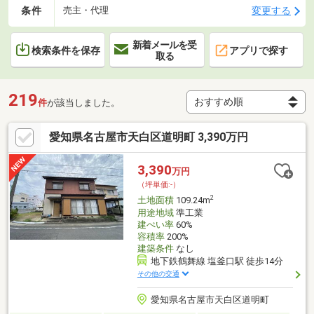
条件
変更する
売主・代理
新着メールを受
検索条件を保存
アプリで探す
取る
219
件
が該当しました。
愛知県名古屋市天白区道明町 3,390万円
3,390
万円
（坪単価:-）
2
土地面積
109.24m
用途地域
準工業
建ぺい率
60%
容積率
200%
建築条件
なし
地下鉄鶴舞線 塩釜口駅 徒歩14分
その他の交通
愛知県名古屋市天白区道明町