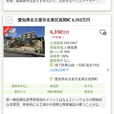
登場。建築条件はありませんので、お好きなハウスメーカー・工
務店で理想の住まいを実現できます。金山駅まで乗車約18分、名
古屋駅まで約31分と都心へのアクセスも良好。小学校・中学校と
もに徒歩約15分圏内で、お子さまの通学にも安心です。さらに、
愛知県名古屋市名東区高間町 6,350万円
マックスバリュまで徒歩約8分と毎日のお買い物も便利。住環境と
利便性を兼ね備えた、ご家族にもおすすめの土地です。
6,350
万円
（坪単価:-）
2
土地面積
239.24m
用途地域
１種低層
建ぺい率
50%
容積率
150%
建築条件
なし
地下鉄東山線 一社駅 徒歩13分
その他の交通
愛知県名古屋市名東区高間町
建築条件なし
南道路
本下水
都市ガス
1種低層地域
整形地
第一種低層住居専用地域のメリットはなんといってもその開放的
な住環境、将来的にも工場や大規模な商業施設が建つことがな
く、住環境の変化も心配ありません。土地面積は239.23㎡(約７２