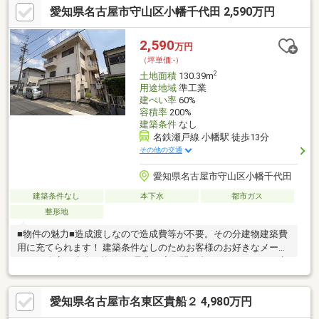
愛知県名古屋市守山区小幡千代田 2,590万円
目店まで徒歩４分■マックスバリュエクスプレス平子店まで徒歩
５分■スギヤマ平子店まで徒歩４分■名【土地探し相談会実施
中！】「理想の家を建てたいけれど、土地がまだ見つからな
2,590
万円
い…」そんなお悩みにも「土地の探し方」からご案内いたしま
（坪単価:-）
す！詳細は「イベント情報」欄をご覧ください！
2
土地面積
130.39m
用途地域
準工業
建ぺい率
60%
容積率
200%
建築条件
なし
名鉄瀬戸線 小幡駅 徒歩13分
その他の交通
愛知県名古屋市守山区小幡千代田
建築条件なし
本下水
都市ガス
整形地
■物件の魅力■造成渡しなので造成費等が不要。その分建物建築費
用に充てられます！ 建築条件なしのためお客様のお好きなメーカ
ー、工務店で建築可能です♪是非一度お問い合わせください！■生
活環境■・公園、保育園、小学校が近くに揃っているので子育て
世帯にも住みやすく安心の住環境♪・周辺商業施設が充実♪スーパ
愛知県名古屋市名東区貴船２ 4,980万円
ー・コンビニ徒歩約5分以内！ドラックストア徒歩約7分♪車がな
くても生活できます。・小幡ちよだ公園まで徒歩約3分！休日は家