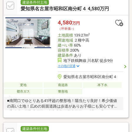
建築条件付土地
愛知県名古屋市昭和区南分町４ 4,580万円
4,580
万円
（坪単価:-）
2
土地面積
139.27m
用途地域
２種中高
建ぺい率
60%
容積率
200%
建築条件
あり
地下鉄鶴舞線 川名駅 徒歩9分
その他の交通
愛知県名古屋市昭和区南分町４
更地
南道路
本下水
都市ガス
整形地
■南間口でゆとりある41坪超の整形地！陽当たり良好！希少価値
の高い土地！広めの前面道路は歩道がありお子様にも安心です！
■広路小・駒方中学校！南山大学付属小学校も至近！■緑あふれる
広大な都市公園「川名公園」を日常に。落ち着いた住環境で叶え
るゆとりある戸建て生活。■２路線２駅利用可能！通勤通学の利
便性が高まります！■一次造成費（200万円）込の価格です。■完
建築条件付土地