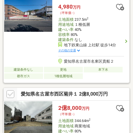
族でのんびりピクニックやお子様と遊んでリフレッシュできま
4,980
万円
す。
（坪単価:-）
2
土地面積
237.5m
用途地域
１種低層
建ぺい率
40%
容積率
80%
建築条件
なし
地下鉄東山線 上社駅 徒歩14分
その他の交通
愛知県名古屋市名東区貴船２
建築条件なし
更地
本下水
都市ガス
1種低層地域
愛知県名古屋市西区菊井１ 2億8,000万円
2億8,000
万円
（坪単価:-）
2
土地面積
344.64m
用途地域
商業地域
建ぺい率
80%