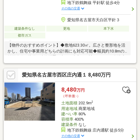
地下鉄鶴舞線 平針駅 徒歩4分
その他の交通
愛知県名古屋市天白区平針３
建築条件なし
更地
本下水
都市ガス
【物件のおすすめポイント】◆敷地623.30㎡。広さと整形地を活
かし、住宅や事業用どちらの計画にも対応可能◆幅員約10.8mの
前面道路に接道。建物配置や車両の出入りも計画しやすい敷地◆
容積率200％対応で、多層階建築や店舗併用住宅、事業用建物な
ど幅広く対応！【周辺環境のおすすめポイント】■ピアゴ平針
愛知県名古屋市西区庄内通１ 8,480万円
店・・・・・・・徒歩５分（約３３０ｍ）■セブンイレブン名古
屋平針三丁目店・・・・徒歩６分（約４１０ｍ）■名古屋記念病
院・・・・・・徒歩２分（約１５０ｍ）■平針小学
8,480
万円
校・・・・・・徒歩６分（約４６０ ｍ）ご案内随時受付中！お気
（坪単価:-）
軽にお問い合わせください。
2
土地面積
202.9m
用途地域
商業地域
建ぺい率
80%
容積率
400%
建築条件
なし
地下鉄鶴舞線 庄内通駅 徒歩5分
その他の交通