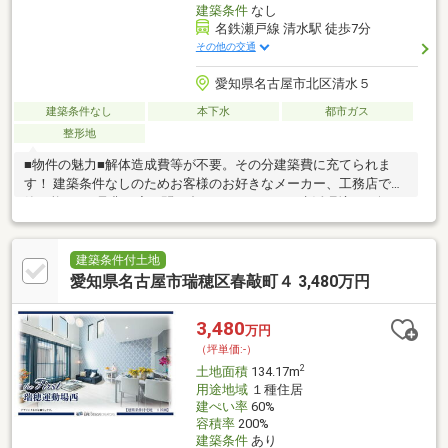
建築条件
なし
名鉄瀬戸線 清水駅 徒歩7分
その他の交通
愛知県名古屋市北区清水５
建築条件なし
本下水
都市ガス
整形地
■物件の魅力■解体造成費等が不要。その分建築費に充てられま
す！ 建築条件なしのためお客様のお好きなメーカー、工務店で建
築可能です♪是非一度お問い合わせください！■生活環境■・公
園、保育園、小学校が近く、子育て世帯にも住みやすく安心の住
環境♪・スーパー・ドラッグストア徒歩約6分以内！コンビニ徒歩
約2分♪周辺商業施設が充実しています♪・ 名鉄瀬戸線「清水」駅
建築条件付土地
まで徒歩約7分！バス停まで徒歩約3分で通勤・通学にも便利な立
愛知県名古屋市瑞穂区春敲町４ 3,480万円
地です♪・黒川ICまで車で約5分♪お車での通勤やレジャーの際にも
便利です！■周辺環境■・清水小学校 190ｍ 徒歩約3分 ・八
3,480
万円
王子中学校 680ｍ 徒歩約9分
（坪単価:-）
2
土地面積
134.17m
用途地域
１種住居
建ぺい率
60%
容積率
200%
建築条件
あり