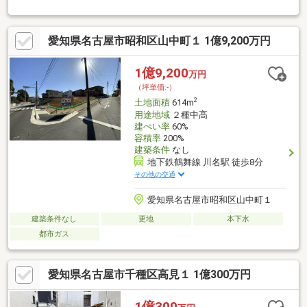
愛知県名古屋市昭和区山中町１ 1億9,200万円
1億9,200
万円
（坪単価:-）
2
土地面積
614m
用途地域
２種中高
建ぺい率
60%
容積率
200%
建築条件
なし
地下鉄鶴舞線 川名駅 徒歩8分
その他の交通
愛知県名古屋市昭和区山中町１
建築条件なし
更地
本下水
都市ガス
愛知県名古屋市千種区高見１ 1億300万円
1億300