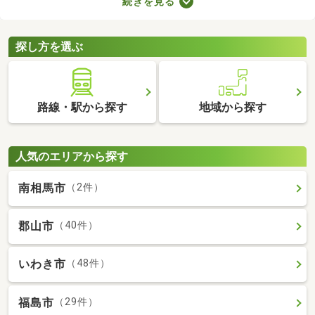
続きを見る
が売主、または代理の場合、仲介手数料がかからない大きなメリ
ットがあります。購入費用を抑えられるので、売主・代理で取引
される土地から理想の場所を探しましょう。
探し方を選ぶ
路線・駅から探す
地域から探す
人気のエリアから探す
南相馬市
（2件）
郡山市
（40件）
いわき市
（48件）
福島市
（29件）