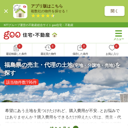
アプリ版はこちら
開く
複数社の物件を探せる！
NTTグループ運営の不動産総合サイト goo住宅・不動産
0
0
0
0
最近検索した条件
最近見た物件
保存した条件
お気に入り
福島県の売主・代理の土地
を
(宅地・分譲地・売地)
探す
該当物件数196件
希望にあう土地を見つけたけれど、購入費用が不安…とお悩みで
はありませんか？購入費用をできるだけ抑えたい方は、売主・代
理で取引される土地を購入することがおすすめです。取引の種類