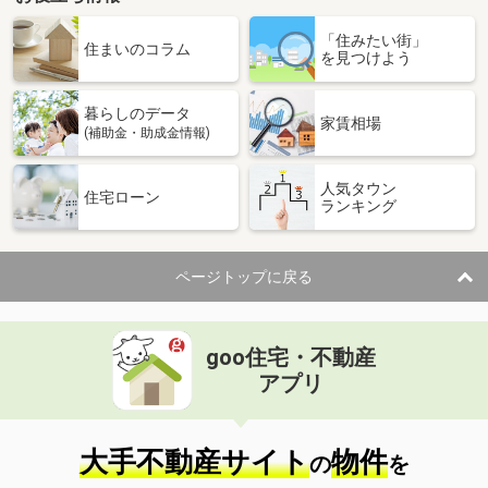
「住みたい街」
住まいのコラム
を見つけよう
暮らしのデータ
家賃相場
(補助金・助成金情報)
人気タウン
住宅ローン
ランキング
ページトップに戻る
goo住宅・不動産
アプリ
大手不動産サイト
物件
の
を