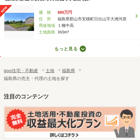
価 格
880万円
住 所
福島県郡山市安積町日出山字大洲河原
用途地域
１種中高
土地面積
365m²
福島県福島市陣場町
もっと見る
価 格
140万円
住 所
福島県福島市陣場町
goo住宅・不動産
土地
福島県
用途地域
商業地域
福島県の売主・代理の土地を探す
土地面積
60.38m²
福島県双葉郡富岡町桜１
注目のコンテンツ
価 格
200万円
住 所
福島県双葉郡富岡町桜１
用途地域
２種低層
土地面積
346.54m²