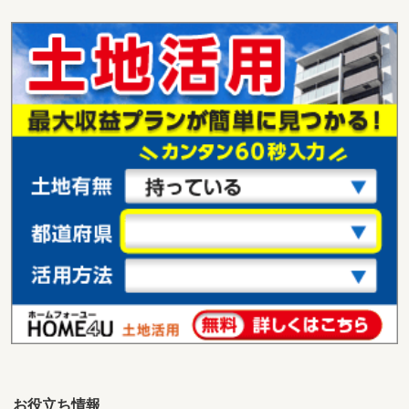
福島県福島市黒岩字関根
価 格
40万円
住 所
福島県福島市黒岩字関根
用途地域
１種住居
土地面積
217.64m²
お役立ち情報