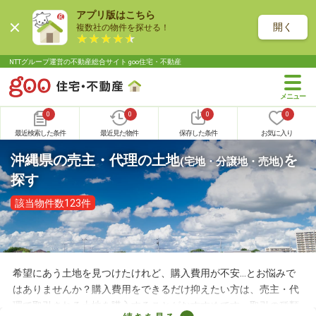
アプリ版はこちら
開く
複数社の物件を探せる！
NTTグループ運営の不動産総合サイト goo住宅・不動産
0
0
0
0
最近検索した条件
最近見た物件
保存した条件
お気に入り
沖縄県の売主・代理の土地
を
(宅地・分譲地・売地)
探す
該当物件数123件
希望にあう土地を見つけたけれど、購入費用が不安…とお悩みで
はありませんか？購入費用をできるだけ抑えたい方は、売主・代
理で取引される土地を購入することがおすすめです。取引の種類