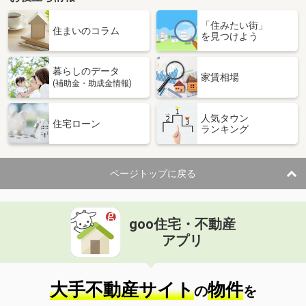
沖縄県石垣市字川平
「住みたい街」
住まいのコラム
を見つけよう
価 格
2,199万円
住 所
沖縄県石垣市字川平
用途地域
無指定
暮らしのデータ
家賃相場
土地面積
727m²
(補助金・助成金情報)
沖縄県沖縄市上地２
人気タウン
住宅ローン
ランキング
価 格
2,000万円
住 所
沖縄県沖縄市上地２
用途地域
商業地域
ページトップに戻る
土地面積
277.36m²
goo住宅・不動産
アプリ
大手不動産サイト
物件
の
を