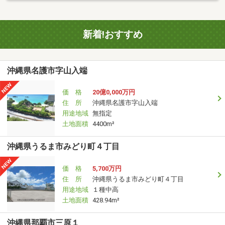
新着!おすすめ
沖縄県名護市字山入端
価 格
20億0,000万円
住 所
沖縄県名護市字山入端
用途地域
無指定
土地面積
4400m²
沖縄県うるま市みどり町４丁目
価 格
5,700万円
住 所
沖縄県うるま市みどり町４丁目
用途地域
１種中高
土地面積
428.94m²
沖縄県那覇市三原１