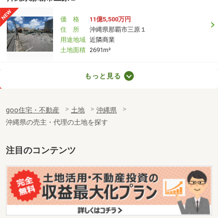
価 格
11億5,500万円
住 所
沖縄県那覇市三原１
用途地域
近隣商業
土地面積
2691m²
沖縄県宜野湾市字普天間
もっと見る
価 格
1,250万円
住 所
沖縄県宜野湾市字普天間
goo住宅・不動産
土地
沖縄県
用途地域
無指定
沖縄県の売主・代理の土地を探す
土地面積
139m²
沖縄県名護市字安部
注目のコンテンツ
価 格
13億6,830万円
住 所
沖縄県名護市字安部
用途地域
無指定
土地面積
9999m²