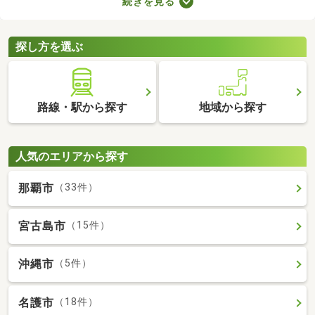
続きを見る
が売主、または代理の場合、仲介手数料がかからない大きなメリ
ットがあります。購入費用を抑えられるので、売主・代理で取引
される土地から理想の場所を探しましょう。
探し方を選ぶ
路線・駅から探す
地域から探す
人気のエリアから探す
那覇市
（33件）
宮古島市
（15件）
沖縄市
（5件）
名護市
（18件）