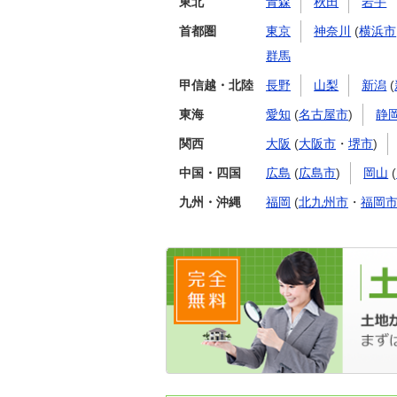
東北
青森
秋田
岩手
首都圏
東京
神奈川
(
横浜市
群馬
甲信越・北陸
長野
山梨
新潟
(
東海
愛知
(
名古屋市
)
静
関西
大阪
(
大阪市
・
堺市
)
中国・四国
広島
(
広島市
)
岡山
(
九州・沖縄
福岡
(
北九州市
・
福岡