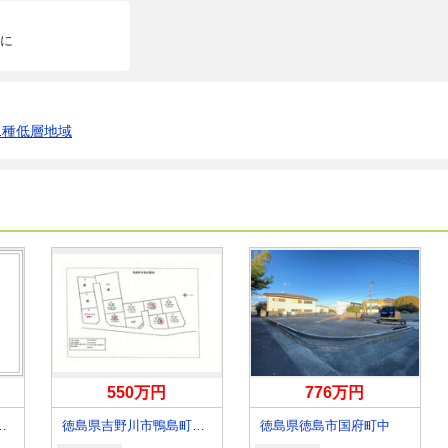
に
1種低層地域
550万円
776万円
井町高川原字桜間
徳島県吉野川市鴨島町牛島
徳島県徳島市国府町中