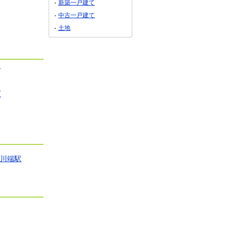
新築一戸建て
用途地域
無指定
用途地域
無指定
用途地
中古一戸建て
土地面積
433.69m²
土地面積
165.3m²
土地面
土地
町
町
波川端駅