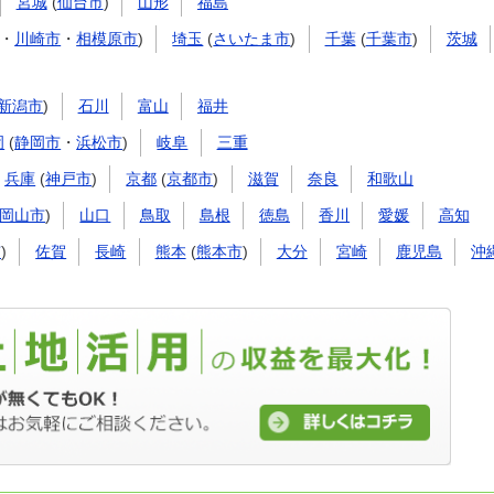
宮城
(
仙台市
)
山形
福島
・
川崎市
・
相模原市
)
埼玉
(
さいたま市
)
千葉
(
千葉市
)
茨城
新潟市
)
石川
富山
福井
岡
(
静岡市
・
浜松市
)
岐阜
三重
兵庫
(
神戸市
)
京都
(
京都市
)
滋賀
奈良
和歌山
岡山市
)
山口
鳥取
島根
徳島
香川
愛媛
高知
市
)
佐賀
長崎
熊本
(
熊本市
)
大分
宮崎
鹿児島
沖