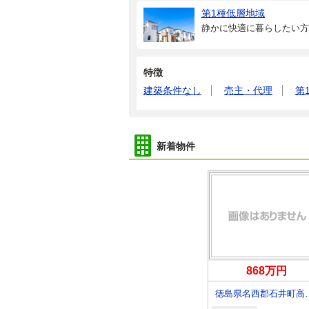
第1種低層地域
静かに快適に暮らしたい方
特徴
建築条件なし
売主・代理
第
新着物件
万円
776万円
868万円
徳島県吉野川市鴨島町牛島
徳島県徳島市国府町中
徳島県名西郡石