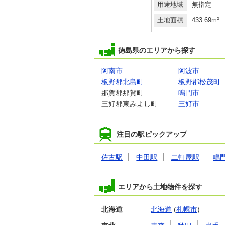
指定
用途地域
１種住居
用途地域
無指定
5.3m²
土地面積
202.89m²
土地面積
433.69m²
徳島県のエリアから探す
阿南市
阿波市
板野郡北島町
板野郡松茂町
那賀郡那賀町
鳴門市
三好郡東みよし町
三好市
注目の駅ピックアップ
佐古駅
中田駅
二軒屋駅
鳴
エリアから土地物件を探す
北海道
北海道
(
札幌市
)