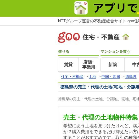
NTTグループ運営の不動産総合サイト goo
借りる
マンションを買う
店舗･
賃貸
新築
中
事業用
住宅・不動産
>
土地
>
中国・四国
>
徳島県
徳島県の売主・代理の土地(宅地・分譲地
徳島県の売主・代理の土地、分譲地、売地、宅地
売主・代理の土地物件特集
希望にあう土地を見つけたけれど、購
か？購入費用をできるだけ抑えたい方
することがおすすめです。取引の種類