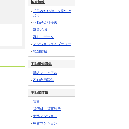
地域情報
「住みたい街」を見つけ
よう
不動産会社検索
家賃相場
暮らしデータ
マンションライブラリー
地図情報
不動産知識集
購入マニュアル
不動産用語集
不動産情報
賃貸
貸店舗・貸事務所
868万円
550万円
新築マンション
徳島県名西郡石井町高川原字桜間
徳島県吉野川市鴨島町牛島
徳島県
中古マンション