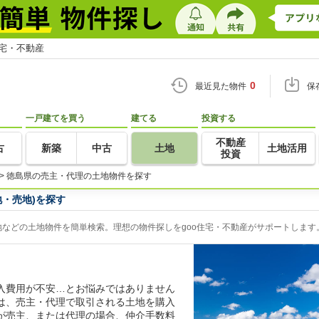
住宅・不動産
0
最近見た物件
保
一戸建てを買う
建てる
投資する
不動産
古
新築
中古
土地
土地活用
投資
>
徳島県の売主・代理の土地物件を探す
・売地)を探す
などの土地物件を簡単検索。理想の物件探しをgoo住宅・不動産がサポートします
入費用が不安…とお悩みではありません
は、売主・代理で取引される土地を購入
が売主、または代理の場合、仲介手数料