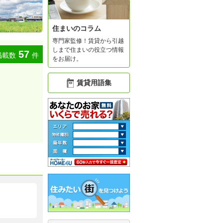
住まいのコラム
専門家監修！賃貸から引越
しまで住まいの役立つ情報
57
掲載数
件
をお届け。
賃貸用語集