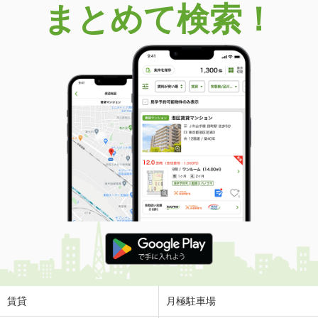
まとめて検索！
東京都江戸川区篠崎町６
価 格
4,680万円
住 所
東京都江戸川区篠崎町６
用途地域
１種中高
土地面積
87.16m²
東京都千代田区平河町２
価 格
10億5,000万円
住 所
東京都千代田区平河町２
用途地域
２種住居
土地面積
187.25m²
東京都世田谷区代沢１
価 格
1億1,480万円
住 所
東京都世田谷区代沢１
用途地域
１種低層
賃貸
月極駐車場
土地面積
100m²