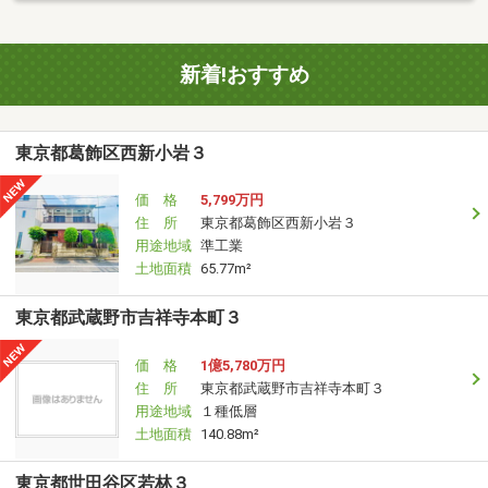
新着!おすすめ
東京都葛飾区西新小岩３
価 格
5,799万円
住 所
東京都葛飾区西新小岩３
用途地域
準工業
土地面積
65.77m²
東京都武蔵野市吉祥寺本町３
価 格
1億5,780万円
住 所
東京都武蔵野市吉祥寺本町３
用途地域
１種低層
土地面積
140.88m²
東京都世田谷区若林３