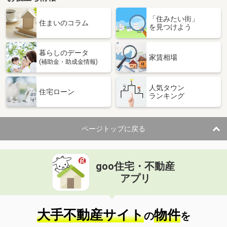
東京都葛飾区青戸７
「住みたい街」
住まいのコラム
を見つけよう
価 格
5,480万円
住 所
東京都葛飾区青戸７
用途地域
１種住居
暮らしのデータ
家賃相場
土地面積
83.45m²
(補助金・助成金情報)
東京都墨田区東向島１
人気タウン
住宅ローン
ランキング
価 格
6,800万円
住 所
東京都墨田区東向島１
用途地域
商業地域
ページトップに戻る
土地面積
54.35m²
東京都目黒区自由が丘３
goo住宅・不動産
アプリ
価 格
3億8,500万円
住 所
東京都目黒区自由が丘３
用途地域
１種低層
大手不動産サイト
物件
土地面積
202.65m²
の
を