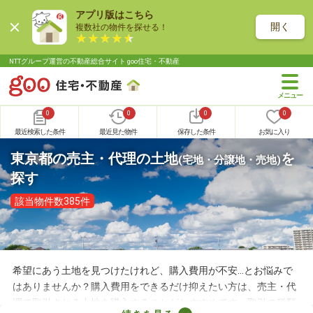
アプリ版はこちら
開く
複数社の物件を探せる！
NTTグループ運営の不動産総合サイト goo住宅・不動産
0
0
0
0
最近検索した条件
最近見た物件
保存した条件
お気に入り
東京都の売主・代理の土地
を
(宅地・分譲地・売地)
探す
該当物件数385件
希望にあう土地を見つけたけれど、購入費用が不安…とお悩みで
はありませんか？購入費用をできるだけ抑えたい方は、売主・代
理で取引される土地を購入することがおすすめです。取引の種類