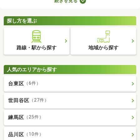
続きを見る
が売主、または代理の場合、仲介手数料がかからない大きなメリ
ットがあります。購入費用を抑えられるので、売主・代理で取引
される土地から理想の場所を探しましょう。
探し方を選ぶ
路線・駅から探す
地域から探す
人気のエリアから探す
台東区
（6件）
世田谷区
（27件）
練馬区
（25件）
品川区
（10件）