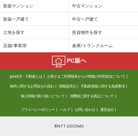
新築マンション
中古マンション
東京都世田谷区梅丘３
新築一戸建て
中古一戸建て
価 格
6,990万円
住 所
東京都世田谷区梅丘３
土地を探す
投資物件を探す
用途地域
近隣商業
土地面積
53.12m²
店舗/事業用
倉庫/トランクルーム
東京都世田谷区若林４
PC版へ
価 格
9,540万円
住 所
東京都世田谷区若林４
goo住宅・不動産とは
お客さまご利用端末からの情報の外部送信について
用途地域
２種住居
物件に関するお問合せの流れ
情報提供元
不動産情報に関する免責事項
土地面積
61.27m²
個人情報の取り扱いについて
消費税に関する表記について
東京都世田谷区北沢３
プライバシーポリシー
ヘルプ
お問い合わせ
運営会社
価 格
2億2,500万円
住 所
東京都世田谷区北沢３
©NTT DOCOMO
用途地域
１種中高
土地面積
92.79m²