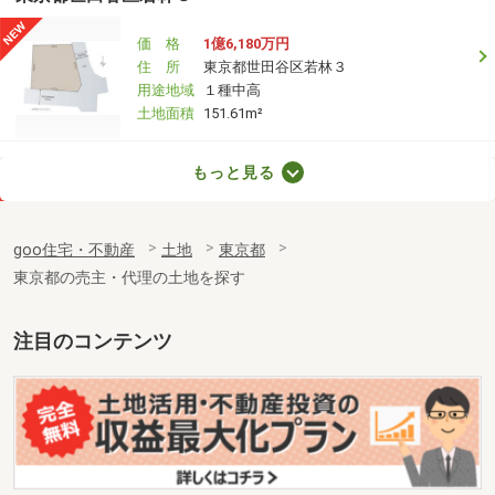
価 格
1億6,180万円
住 所
東京都世田谷区若林３
用途地域
１種中高
土地面積
151.61m²
東京都千代田区外神田６
もっと見る
価 格
1億1,980万円
住 所
東京都千代田区外神田６
goo住宅・不動産
土地
東京都
用途地域
商業地域
東京都の売主・代理の土地を探す
土地面積
33.05m²
東京都練馬区春日町２丁目
注目のコンテンツ
価 格
2,780万円
住 所
東京都練馬区春日町２丁目
用途地域
１種低層
土地面積
54.59m²