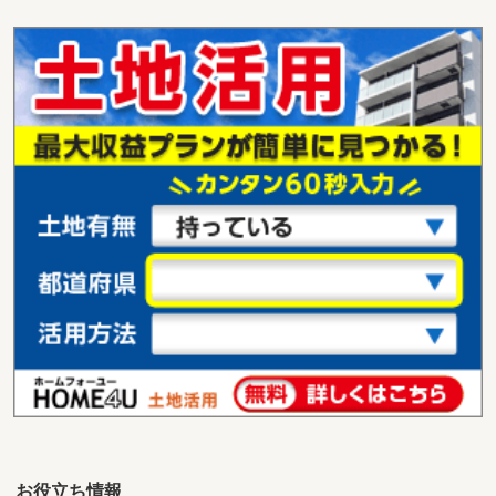
東京都葛飾区青戸８
価 格
1億9,800万円
住 所
東京都葛飾区青戸８
用途地域
準工業
土地面積
257.15m²
東京都葛飾区東立石１
価 格
3,799万円
住 所
東京都葛飾区東立石１
用途地域
工業地域
土地面積
52.71m²
東京都西東京市芝久保町３
価 格
1億1,150万円
住 所
東京都西東京市芝久保町３
用途地域
１種低層
土地面積
283.3m²
お役立ち情報