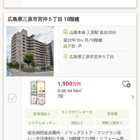
済
広島県三原市宮沖５丁目 10階建
山陽本線 三原駅 徒歩20分
築22年10ヶ月/10階建
総戸数
-戸
広島県三原市宮沖５丁目
1,900
万円
2
3LDK 64.94m
7階
モニタ付インターホ
駐車場あり
所有権
ン
システムキッチン
2階以上
間取り図有り
総合病院徒歩圏内・ドラッグストア・フジグラン近
い・生活便利な立地・10階建ての7階・リフォーム歴