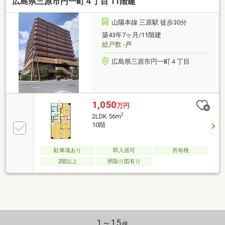
広島県三原市円一町４丁目 11階建
山陽本線 三原駅 徒歩30分
築43年7ヶ月/11階建
総戸数
-戸
広島県三原市円一町４丁目
1,050
万円
2
2LDK 56m
10階
駐車場あり
即入居可
所有権
2階以上
間取り図有り
1～15
棟