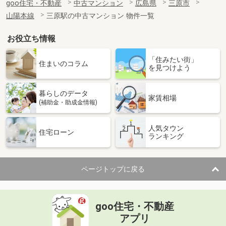
goo住宅・不動産
中古マンション
広島県
三原市
山陽本線
三原駅の中古マンション 物件一覧
お役立ち情報
「住みたい街」
住まいのコラム
を見つけよう
暮らしのデータ
家賃相場
(補助金・助成金情報)
人気タウン
住宅ローン
ランキング
ページトップに戻る
goo住宅・不動産
アプリ