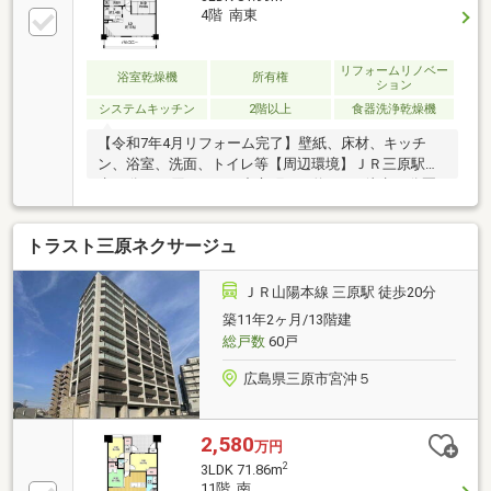
4階 南東
リフォームリノベー
浴室乾燥機
所有権
ション
システムキッチン
2階以上
食器洗浄乾燥機
【令和7年4月リフォーム完了】壁紙、床材、キッチ
ン、浴室、洗面、トイレ等【周辺環境】ＪＲ三原駅徒
歩10分 三原バイパス中之町から約150ｍ徒歩10分圏
内に大型スーパーやドラッグストアもある住みやすい
人気エリア■角部屋 ■瑕疵保険（国交省指定）保証
トラスト三原ネクサージュ
付 ■食器洗浄乾燥機 ＩＨクッキングヒーター 浴
室乾燥機 オートバス 追焚機能 シャワー付洗面
化粧台 温水洗浄便座
ＪＲ山陽本線 三原駅 徒歩20分
築11年2ヶ月/13階建
総戸数
60戸
広島県三原市宮沖５
2,580
万円
2
3LDK 71.86m
11階 南