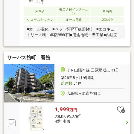
モニタ付インターホ
南向き
所有権
ン
システムキッチン
オール電化
2階以上
■オール電化 ■ペット飼育可(細則有) ■エコキュー
トリース料：年額8580円■用途地域：準工業■内法面
積：65.86㎡ アルコーブ面積：5.17㎡■駐車場：平面
（引継不可）5000～10000円/月
サーパス館町二番館
ＪＲ山陽本線 三原駅 徒歩11分
築26年8ヶ月/6階建
総戸数
54戸
広島県三原市館町２
1,999
万円
2
3SLDK 95.37m
4階 南西