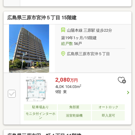
広島県三原市宮沖５丁目 15階建
山陽本線 三原駅 徒歩22分
築19年1ヶ月/15階建
総戸数
56戸
広島県三原市宮沖５丁目
2,080
万円
2
4LDK 104.03m
9階 東
駐車場あり
角部屋
オートロック
モニタ付インターホ
浴室乾燥機
即入居可
ン