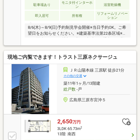
モニタ付インターホ
駐車場あり
浴室乾燥機
ン
リフォームリノベー
即入居可
所有権
ション
8/6(木)～8/9(日)予約制見学会開催※当日予約OK。ご希
望日をお知らせください。※建築基準法第22条区域※ポ
ーチ面積：4.11㎡※情報と現況が相違する場合は、現況
優先とします。※司法書士は売主の指定になります。※
通学の区域に関しては自治体や教育委員会等にご確認
現地ご内覧できます！トラスト三原ネクサージュ
ください。
ＪＲ山陽本線 三原駅 徒歩21分
その他の交通
築11年1ヶ月/13階建
総戸数
-戸
広島県三原市宮沖５
2,650
万円
2
3LDK 65.73m
13階 南西