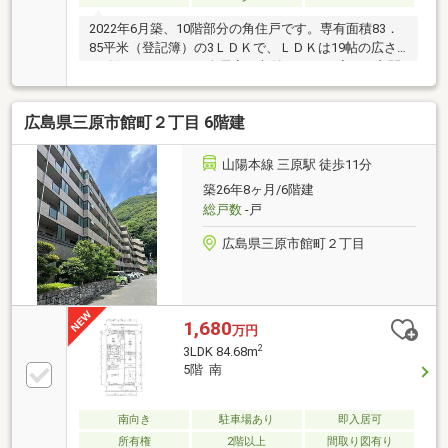
2022年6月築、10階部分の角住戸です。専有面積83．
85平米（登記簿）の3ＬＤＫで、ＬＤＫは19帖の広さ
を確保しています。全居室に収納があり、廊下は玄関
まで視線が抜けるストレートな設計です。椅子
広島県三原市館町２丁目 6階建
山陽本線 三原駅 徒歩11分
築26年8ヶ月/6階建
総戸数
-戸
広島県三原市館町２丁目
1,680
万円
2
3LDK 84.68m
5階 南
南向き
駐車場あり
即入居可
所有権
2階以上
間取り図有り