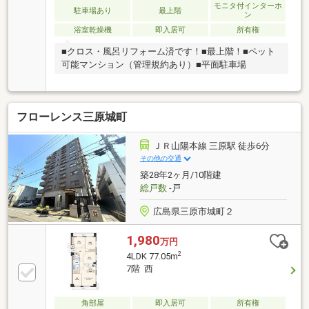
モニタ付インターホ
駐車場あり
最上階
ン
浴室乾燥機
即入居可
所有権
■クロス・風呂リフォーム済です！■最上階！■ペット
可能マンション（管理規約あり）■平面駐車場
フローレンス三原城町
ＪＲ山陽本線 三原駅 徒歩6分
その他の交通
築28年2ヶ月/10階建
総戸数
-戸
広島県三原市城町２
1,980
万円
2
4LDK 77.05m
7階 西
角部屋
即入居可
所有権