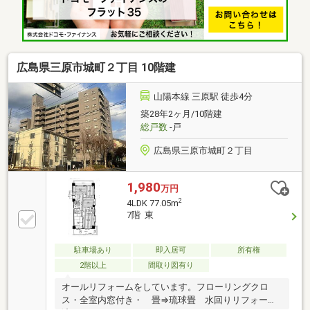
広島県三原市城町２丁目 10階建
山陽本線 三原駅 徒歩4分
築28年2ヶ月/10階建
総戸数
-戸
広島県三原市城町２丁目
1,980
万円
2
4LDK 77.05m
7階 東
駐車場あり
即入居可
所有権
2階以上
間取り図有り
オールリフォームをしています。フローリングクロ
ス・全室内窓付き・ 畳⇒琉球畳 水回りリフォーム