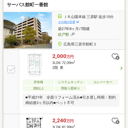
サーパス館町一番館
しいエコジョーズ～周辺環境～・JR山陽線「三原」
駅 徒歩６分・芸陽バス「城町」バス停 徒歩１分・
イオン三原店 徒歩１分・三原郵便局 徒歩５分
ＪＲ山陽本線 三原駅 徒歩10分
その他の交通
築27年8ヶ月/7階建
総戸数
-戸
広島県三原市館町２
2,000
万円
2
3LDK 72.09m
2階 東
所有権
システムキッチン
エレベーター
2階以上
間取り図有り
■平成31年 全面リフォーム済み■引き渡し時期：契約
締結後3ヶ月以内■ペット不可
2,240
万円
2
3LDK 81.99m