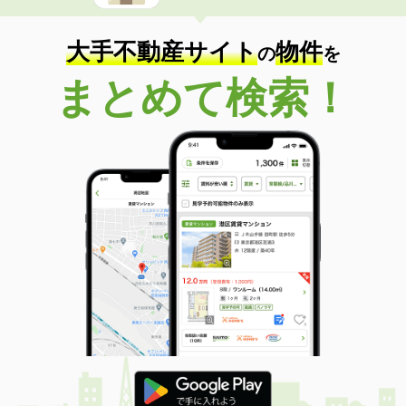
大手不動産サイト
物件
の
を
まとめて検索！