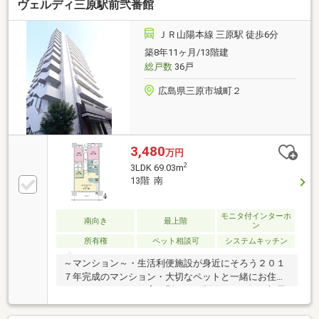
ヴェルディ三原駅前弐番館
ＪＲ山陽本線 三原駅 徒歩6分
築8年11ヶ月/13階建
総戸数
36戸
広島県三原市城町２
3,480
万円
2
3LDK 69.03m
13階 南
モニタ付インターホ
南向き
最上階
ン
所有権
ペット相談可
システムキッチン
～マンション～・生活利便施設が身近にそろう２０１
７年完成のマンション・大切なペットと一緒にお住ま
いいただけます（飼育細則による制限あり）～お部屋
について～・最上階で広がる眺望、心地よい通風と豊
かな採光のある・給湯器は高効率で環境と家計にやさ