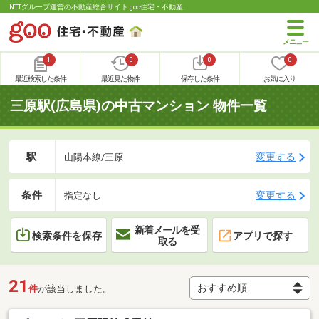
NTTグループ運営の不動産総合サイト goo住宅・不動産
1
0
0
0
最近検索した条件
最近見た物件
保存した条件
お気に入り
三原駅(広島県)の中古マンション 物件一覧
駅
変更する
山陽本線/三原
条件
変更する
指定なし
新着メールを受
検索条件を保存
アプリで探す
取る
21
件
が該当しました。