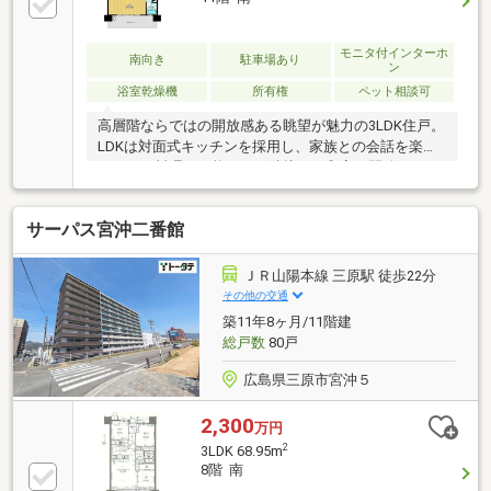
モニタ付インターホ
南向き
駐車場あり
ン
浴室乾燥機
所有権
ペット相談可
高層階ならではの開放感ある眺望が魅力の3LDK住戸。
LDKは対面式キッチンを採用し、家族との会話を楽し
みながら料理が可能です。隣接する和室を開放すれば
さらに広々とした空間として利用できます。ウォーク
インクローゼットやシューズインクロークなど収納も
サーパス宮沖二番館
充実。ワイドバルコニーは日当たりも良く、洗濯物干
しにも便利。バルコニーからは花火が見える立地で、
季節のイベントを自宅から楽しめる贅沢な住環境で
ＪＲ山陽本線 三原駅 徒歩22分
す。
その他の交通
築11年8ヶ月/11階建
総戸数
80戸
広島県三原市宮沖５
2,300
万円
2
3LDK 68.95m
8階 南