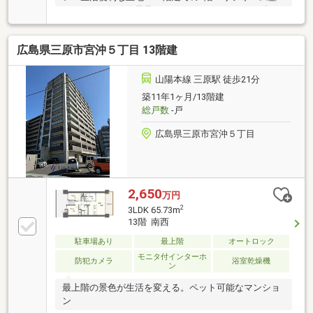
あり・（トイレ・風呂・キッチン）・バルコニー有
広島県三原市宮沖５丁目 13階建
山陽本線 三原駅 徒歩21分
築11年1ヶ月/13階建
総戸数
-戸
広島県三原市宮沖５丁目
2,650
万円
2
3LDK 65.73m
13階 南西
駐車場あり
最上階
オートロック
モニタ付インターホ
防犯カメラ
浴室乾燥機
ン
最上階の景色が生活を変える。ペット可能なマンショ
ン