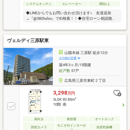
システムキッチン
エレベーター
2階以上
◆LINEからでもお問い合わせ頂けます♪ 友達追加
→『@582hulsx』でID検索！！◆住宅ローン相談随時
実施中♪ 借入がある方、自営業の方、勤務年数１年
未満の方、各種ローン残債を 住宅ローンにおまとめ
して月々の支払いを少なくできます。 当社提携の銀
ヴェルディ三原駅東
行でお借入れで低金利にて住宅ローンを借り入れでき
ます。 ◆三原市内を中心に、数多くのの仲介物件を
取り扱っております。 新築戸建てだけでなく、中古
山陽本線 三原駅 徒歩12分
戸建、中古マンション、売土地など幅広くご紹介でき
その他の交通
ます♪一部ＨＰにも掲載しております◆売却査定も随
築4年3ヶ月/15階建
時募集中です。机上査定だけでも構いません。 お気
総戸数
57戸
軽にお問い合わせ下さい。
広島県三原市東町２丁目
3,298
万円
2
3LDK 83.85m
10階 南
南向き
角部屋
オートロック
モニタ付インターホ
防犯カメラ
浴室乾燥機
ン