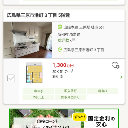
広島県三原市港町３丁目 5階建
山陽本線 三原駅 徒歩5分
築49年/5階建
総戸数
-戸
広島県三原市港町３丁目
1,300
万円
2
2DK 51.74m
3階 南
南向き
即入居可
所有権
2階以上
間取り図有り