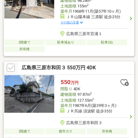
建物面積
98.28m
2
土地面積
155m
築年月
1968年11月(築57年10ヶ月)
ＪＲ山陽本線 三原駅 徒歩25分
その他の交通
広島県三原市宮浦１
2階建て
駐車場あり
駐車2台
所有権
広島県三原市和田３ 550万円 4DK
550
万円
間取り
4DK
2
建物面積
97.87m
2
土地面積
127.55m
築年月
1987年6月(築39年3ヶ月)
ＪＲ呉線 須波駅 徒歩35分
広島県三原市和田３
2階建て
都市ガス
所有権