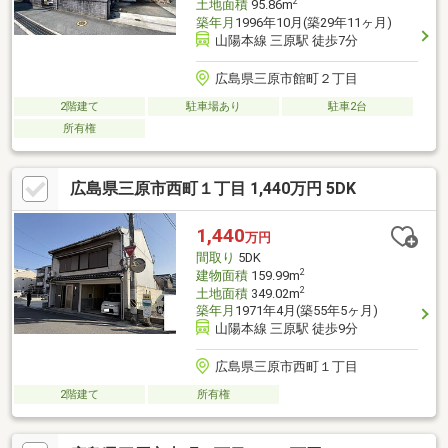
2
土地面積
95.86m
築年月
1996年10月(築29年11ヶ月)
山陽本線 三原駅 徒歩7分
広島県三原市館町２丁目
2階建て
駐車場あり
駐車2台
所有権
広島県三原市西町１丁目 1,440万円 5DK
1,440
万円
間取り
5DK
2
建物面積
159.99m
2
土地面積
349.02m
築年月
1971年4月(築55年5ヶ月)
山陽本線 三原駅 徒歩9分
広島県三原市西町１丁目
2階建て
所有権