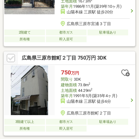
土地面積
167.3m
築年月
1986年11月(築39年10ヶ月)
山陽本線 三原駅 徒歩20分
広島県三原市宮浦３丁目
2階建て
都市ガス
駐車場あり
所有権
即入居可
広島県三原市館町２丁目 750万円 3DK
750
万円
間取り
3DK
2
建物面積
73.8m
2
土地面積
44.29m
築年月
1991年5月(築35年4ヶ月)
山陽本線 三原駅 徒歩6分
広島県三原市館町２丁目
3階建て以上
都市ガス
駐車場あり
所有権
即入居可