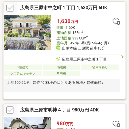
広島県三原市中之町１丁目 1,630万円 6DK
1,630
万円
間取り
6DK
2
建物面積
155m
2
土地面積
333.88m
築年月
1967年5月(築59年4ヶ月)
山陽本線 三原駅 徒歩18分
広島県三原市中之町１丁目
2階建て
南道路
駐車場あり
システムキッチン
所有権
土地100.99坪、建物46.88坪のゆとりある敷地と建物面積♪
広島県三原市明神４丁目 980万円 4DK
980
万円