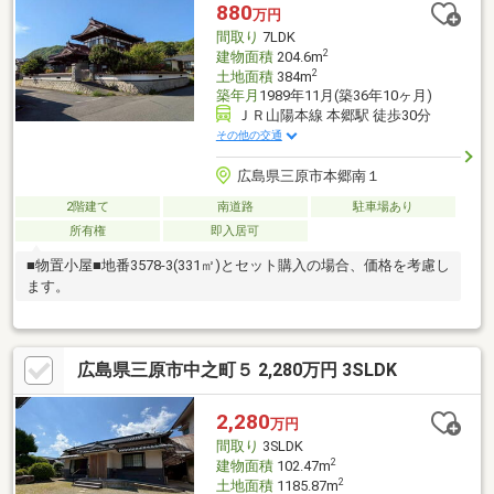
880
万円
間取り
7LDK
2
建物面積
204.6m
2
土地面積
384m
築年月
1989年11月(築36年10ヶ月)
ＪＲ山陽本線 本郷駅 徒歩30分
その他の交通
広島県三原市本郷南１
2階建て
南道路
駐車場あり
所有権
即入居可
■物置小屋■地番3578-3(331㎡)とセット購入の場合、価格を考慮し
ます。
広島県三原市中之町５ 2,280万円 3SLDK
2,280
万円
間取り
3SLDK
2
建物面積
102.47m
2
土地面積
1185.87m