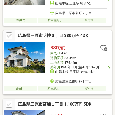
山陽本線 三原駅 徒歩6分
広島県三原市東町２丁目
2階建て
駐車場あり
所有権
広島県三原市明神３丁目 380万円 4DK
380
万円
間取り
4DK
2
建物面積
83.06m
2
土地面積
175.44m
築年月
1983年11月(築42年10ヶ月)
山陽本線 三原駅 徒歩3.8km
広島県三原市明神３丁目
2階建て
駐車場あり
所有権
広島県三原市宮浦１丁目 1,100万円 5DK