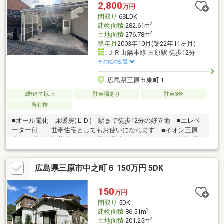
2,800
万円
間取り
6SLDK
2
建物面積
282.61m
2
土地面積
276.78m
築年月
2003年10月(築22年11ヶ月)
ＪＲ山陽本線 三原駅 徒歩12分
その他の交通
広島県三原市東町１
3階建て以上
駐車場あり
駐車3台
所有権
■オール電化 床暖房(ＬＤ) 駅まで徒歩12分の好立地 ■エレベ
ーター付 二世帯住宅としてもお使いになれます ■イオン三原
店まで徒歩8分■構造：木・軽量鉄骨造瓦・亜鉛メッキ鋼板葺3階
建■別途、東町三丁目346-9(駐車場 43.97㎡)付 ■3台中2台賃貸中
(軽1台空有) ■食洗機故障の可能性 間口：約4ｍ
広島県三原市中之町６ 150万円 5DK
150
万円
間取り
5DK
2
建物面積
86.51m
2
土地面積
201.25m