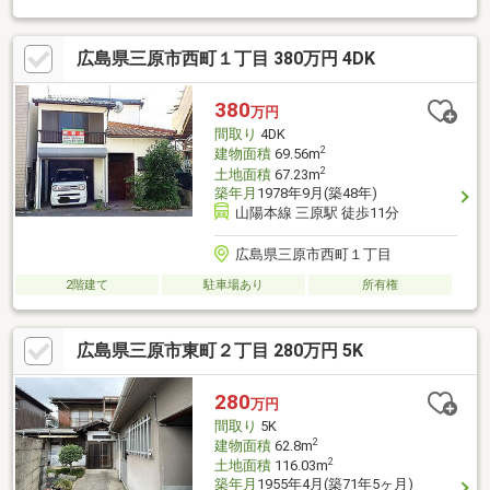
広島県三原市西町１丁目 380万円 4DK
380
万円
間取り
4DK
2
建物面積
69.56m
2
土地面積
67.23m
築年月
1978年9月(築48年)
山陽本線 三原駅 徒歩11分
広島県三原市西町１丁目
2階建て
駐車場あり
所有権
広島県三原市東町２丁目 280万円 5K
280
万円
間取り
5K
2
建物面積
62.8m
2
土地面積
116.03m
築年月
1955年4月(築71年5ヶ月)