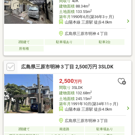
間取り
4DK
2
建物面積
88.34m
2
土地面積
133.55m
築年月
1990年6月(築36年3ヶ月)
山陽本線 三原駅 徒歩4.0km
広島県三原市明神４丁目
2階建て
駐車場あり
駐車2台
所有権
広島県三原市明神３丁目 2,500万円 3SLDK
2,500
万円
間取り
3SLDK
2
建物面積
132.68m
2
土地面積
245.15m
築年月
1991年10月(築34年11ヶ月)
山陽本線 三原駅 徒歩4.0km
広島県三原市明神３丁目
2階建て
南道路
駐車場あり