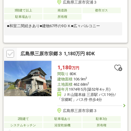
広島県三原市宮浦３
3階建て以上
南道路
都市ガス
駐車場あり
所有権
■和室二間続きあり■建物67坪の9ＤＫ■広々バルコニー
広島県三原市宗郷３ 1,180万円 8DK
1,180
万円
間取り
8DK
2
建物面積
106.9m
2
土地面積
462.68m
築年月
1974年5月(築52年4ヶ月)
ＪＲ山陽本線 三原駅 バス19分/
「宗郷町」バス停 停歩4分
広島県三原市宗郷３
2階建て
駐車場あり
駐車3台
システムキッチン
浴室乾燥機
所有権