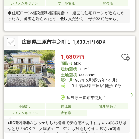
システムキッチン
オール電化
所有権
◆住宅ローン相談無料相談実施中 過去に住宅ローンが通らなか
った方、審査を断られた方 低収入だから、母子家庭だから、カ
ードローンがあるから等 是非一度、ご連絡下さい。 住宅
ローンを通してきた実績があります。◆三原市内を中心に、数多
くのの仲介物件を取り扱っております。 新築戸建てだけでな
広島県三原市中之町１ 1,630万円 6DK
く、中古戸建、中古マンション、売土地など幅広くご紹介できま
す♪ ＨＰにもたくさん掲載しております。◆LINEからでもお
問い合わせ頂けます♪ 友達追加→『@582hulsx』でID検索！！
1,630
万円
間取り
6DK
2
建物面積
155m
2
土地面積
333.88m
築年月
1967年5月(築59年4ヶ月)
ＪＲ山陽本線 三原駅 徒歩18分
広島県三原市中之町１
2階建て
南道路
駐車場あり
システムキッチン
所有権
●RC造2階建のしっかりした構造で安心感のある住まい♪●間取りは
ゆとりの6DKで、大家族や二世帯にも対応しやすい広さ♪●南道路
に面し、日当たり・採光の良い明るい住環境♪●広い庭付きで、家