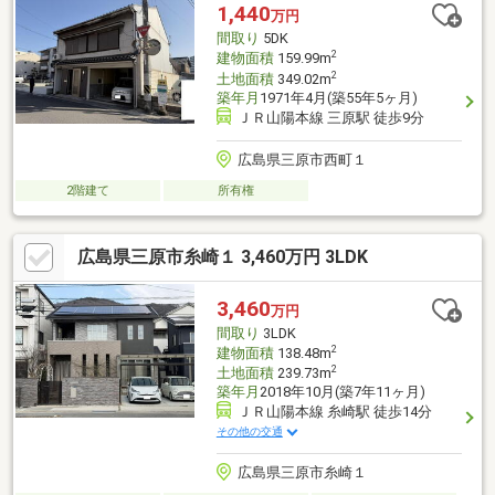
る空間□1階には約4.5帖の和室を配置。客間やお子様の遊び場など
1,440
万円
多目的に活用可能☆周辺環境☆・中之町小学校：徒歩4分
間取り
5DK
2
建物面積
159.99m
2
土地面積
349.02m
築年月
1971年4月(築55年5ヶ月)
ＪＲ山陽本線 三原駅 徒歩9分
広島県三原市西町１
2階建て
所有権
広島県三原市糸崎１ 3,460万円 3LDK
3,460
万円
間取り
3LDK
2
建物面積
138.48m
2
土地面積
239.73m
築年月
2018年10月(築7年11ヶ月)
ＪＲ山陽本線 糸崎駅 徒歩14分
その他の交通
広島県三原市糸崎１