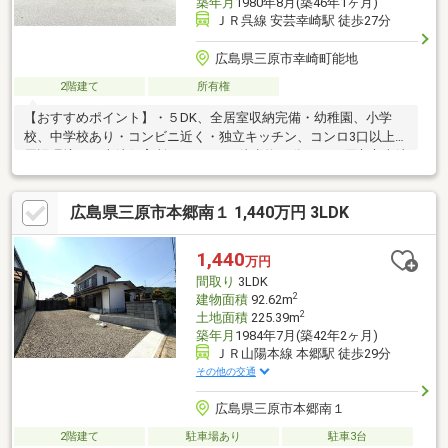
築年月
1980年8月(築46年1ヶ月)
ＪＲ呉線 安芸幸崎駅 徒歩27分
広島県三原市幸崎町能地
2階建て
所有権
【おすすめポイント】・５DK、全居室収納完備・幼稚園、小学
校、中学校あり・コンビニ近く・独立キッチン、コンロ3口以上＼
周辺環境／・幸崎保育所まで782m（徒歩約10分）・三原市立幸崎
小学校まで1317m（徒歩約16分）・三原市立幸崎中学校まで
492m（徒歩約6分）・セブンイレブン三原幸崎町店まで740m（徒
広島県三原市本郷南１ 1,440万円 3LDK
歩約9分）◇お問い合わせ方法◇【見学予約（無料）】のフォー
ムをご入力いただくか、084-999-8448までお気軽にお問い合わせ
ください！◇LINEをご登録いただくと24時間365日ご対応可能で
1,440
万円
す◇⇒＠509ｄｐｙｐｘ登録して最新情報をゲット！！
間取り
3LDK
2
建物面積
92.62m
2
土地面積
225.39m
築年月
1984年7月(築42年2ヶ月)
ＪＲ山陽本線 本郷駅 徒歩29分
その他の交通
広島県三原市本郷南１
2階建て
駐車場あり
駐車3台