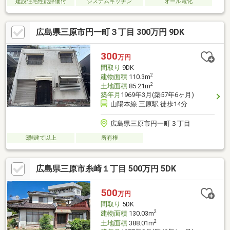
建設住宅性能評価付
システムキッチン
オール電化
広島県三原市円一町３丁目 300万円 9DK
300
万円
間取り
9DK
2
建物面積
110.3m
2
土地面積
85.21m
築年月
1969年3月(築57年6ヶ月)
山陽本線 三原駅 徒歩14分
広島県三原市円一町３丁目
3階建て以上
所有権
広島県三原市糸崎１丁目 500万円 5DK
500
万円
間取り
5DK
2
建物面積
130.03m
2
土地面積
388.01m