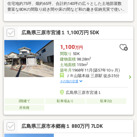
住宅地約75坪、畑約65坪、合計約140坪の広々とした土地部屋数
豊富な8DKの間取り続き間や床の間など和の趣き収納充実で使い
勝手良好川と山を望む開放的な眺望家庭菜園や駐車スペースも確
保手すり付き玄関で安心の設計2021年水回りリフォーム済です。
広島県三原市宮浦１ 1,100万円 5DK
1,100
万円
間取り
5DK
2
建物面積
98.28m
2
土地面積
155m
築年月
1968年11月(築57年10ヶ月)
ＪＲ山陽本線 三原駅 徒歩25分
その他の交通
広島県三原市宮浦１
2階建て
駐車場あり
駐車2台
所有権
広島県三原市本郷南１ 880万円 7LDK