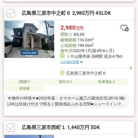
庭菜園やガーデニング、BBQなど多目的に活用可能♪●JR三原駅が
近く、通勤通学に便利なロケーション♪●部屋数が多く、在宅ワー
広島県三原市中之町６ 2,980万円 4SLDK
クスペースや趣味部屋を確保しやすい間取り♪
2,980
万円
間取り
4SLDK
2
建物面積
116.33m
2
土地面積
199.36m
築年月
2022年1月(築4年8ヶ月)
ＪＲ山陽本線 糸崎駅 徒歩4.7km
その他の交通
広島県三原市中之町６
2階建て
都市ガス
駐車場あり
所有権
☆物件の特徴☆■2022年築・タマホーム施工の築浅住宅□約16.5帖
LDKは吹抜け付きで明るく開放感あふれる空間■シューズインクロ
ーク・ウォークインクローゼット・パントリー・納戸など収納充
実□駐車2～３台可能！来客時や増車時にも対応■中之町小学校ま
で徒歩約3分。子育て世帯にもおすすめの住環境□対面キッチン・
広島県三原市西町１ 1,440万円 5DK
都市ガス仕様で毎日の暮らしを快適にサポートし■お庭スペース
は、お子様の遊び場やBBQ、ガーデニングなど、ご家族で楽しめ