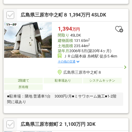
広島県三原市中之町８ 1,394万円 4SLDK
1,394
万円
間取り
4SLDK
2
建物面積
131.65m
2
土地面積
235.44m
築年月
2006年5月(築20年4ヶ月)
ＪＲ山陽本線 糸崎駅 徒歩5.4km
その他の交通
広島県三原市中之町８
2階建て
駐車場あり
システムキッチン
所有権
■駐車場：隣地 普通車1台 3000円/月■ミサワホーム施工■1-2階
間に蔵あり
広島県三原市館町２ 1,100万円 3DK