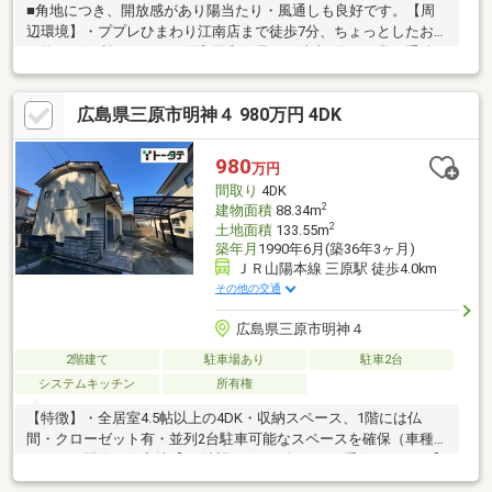
■角地につき、開放感があり陽当たり・風通しも良好です。【周
辺環境】・ププレひまわり江南店まで徒歩7分、ちょっとしたお買
い物にも便利です。・三原和田郵便局まで徒歩6分、日常の手続き
もスムーズに。
広島県三原市明神４ 980万円 4DK
980
万円
間取り
4DK
2
建物面積
88.34m
2
土地面積
133.55m
築年月
1990年6月(築36年3ヶ月)
ＪＲ山陽本線 三原駅 徒歩4.0km
その他の交通
広島県三原市明神４
2階建て
駐車場あり
駐車2台
システムキッチン
所有権
【特徴】・全居室4.5帖以上の4DK・収納スペース、1階には仏
間・クローゼット有・並列2台駐車可能なスペースを確保（車種に
よる）・閑静な住宅地【 ご希望の住まい探しをお手伝いします 】
物件の詳細・ご相談はお気軽にお問い合わせください。