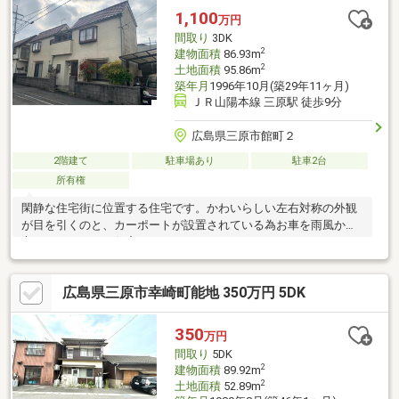
1,100
万円
間取り
3DK
2
建物面積
86.93m
2
土地面積
95.86m
築年月
1996年10月(築29年11ヶ月)
ＪＲ山陽本線 三原駅 徒歩9分
広島県三原市館町２
2階建て
駐車場あり
駐車2台
所有権
閑静な住宅街に位置する住宅です。かわいらしい左右対称の外観
が目を引くのと、カーポートが設置されている為お車を雨風から
守ることができる住宅です。
広島県三原市幸崎町能地 350万円 5DK
350
万円
間取り
5DK
2
建物面積
89.92m
2
土地面積
52.89m