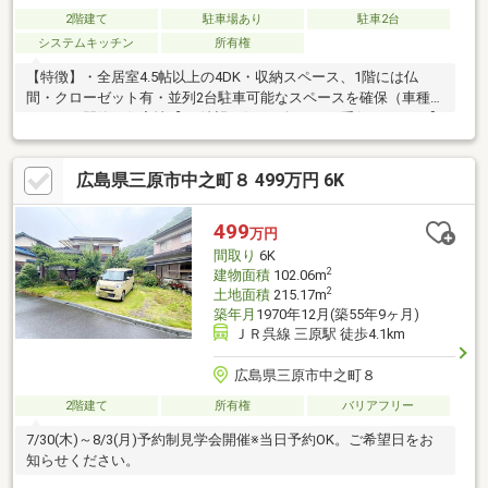
2階建て
駐車場あり
駐車2台
システムキッチン
所有権
【特徴】・全居室4.5帖以上の4DK・収納スペース、1階には仏
間・クローゼット有・並列2台駐車可能なスペースを確保（車種に
よる）・閑静な住宅地【 ご希望の住まい探しをお手伝いします 】
物件の詳細・ご相談はお気軽にお問い合わせください。
広島県三原市中之町８ 499万円 6K
499
万円
間取り
6K
2
建物面積
102.06m
2
土地面積
215.17m
築年月
1970年12月(築55年9ヶ月)
ＪＲ呉線 三原駅 徒歩4.1km
広島県三原市中之町８
2階建て
所有権
バリアフリー
7/30(木)～8/3(月)予約制見学会開催※当日予約OK。ご希望日をお
知らせください。