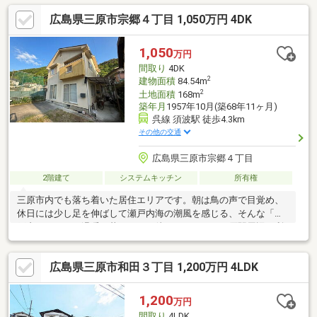
広島県三原市宗郷４丁目 1,050万円 4DK
1,050
万円
間取り
4DK
2
建物面積
84.54m
2
土地面積
168m
築年月
1957年10月(築68年11ヶ月)
呉線 須波駅 徒歩4.3km
その他の交通
広島県三原市宗郷４丁目
2階建て
システムキッチン
所有権
三原市内でも落ち着いた居住エリアです。朝は鳥の声で目覚め、
休日には少し足を伸ばして瀬戸内海の潮風を感じる、そんな「瀬
戸内ならではの温暖な暮らし」が待っています。三原駅周辺の利
便性を日常使いしながら、住
広島県三原市和田３丁目 1,200万円 4LDK
1,200
万円
間取り
4LDK