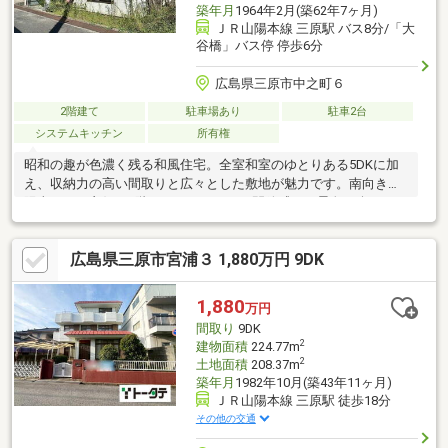
築年月
1964年2月(築62年7ヶ月)
ＪＲ山陽本線 三原駅 バス8分/「大
谷橋」バス停 停歩6分
広島県三原市中之町６
2階建て
駐車場あり
駐車2台
システムキッチン
所有権
昭和の趣が色濃く残る和風住宅。全室和室のゆとりある5DKに加
え、収納力の高い間取りと広々とした敷地が魅力です。南向きで
陽当たりも良好、2階バルコニーからは開放感ある景色が楽しめま
す。駐車スペース2台分あり、日々の生活にも便利。リフォームや
DIYで自分らしい住まいに再生可能な、ポテンシャルあふれる一軒
広島県三原市宮浦３ 1,880万円 9DK
家です。
1,880
万円
間取り
9DK
2
建物面積
224.77m
2
土地面積
208.37m
築年月
1982年10月(築43年11ヶ月)
ＪＲ山陽本線 三原駅 徒歩18分
その他の交通