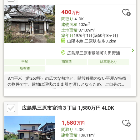
400
万円
間取り
4LDK
2
建物面積
102m
2
土地面積
871.09m
築年月
1976年1月(築50年8ヶ月)
山陽本線 三原駅 徒歩3.2km
広島県三原市鷺浦町向田野浦
平屋
南道路
駐車場あり
所有権
871平米（約263坪）の広大な敷地と、階段移動のない平屋が特徴
の物件です。建物は現状のまま引き渡しとなるため、ご自身のラ
イフスタイルに合わせて手を加えたい方に適しています。徒歩2分
で海辺へ、徒歩5分
広島県三原市宮浦３丁目 1,580万円 4LDK
1,580
万円
間取り
4LDK
2
建物面積
109.11m
2