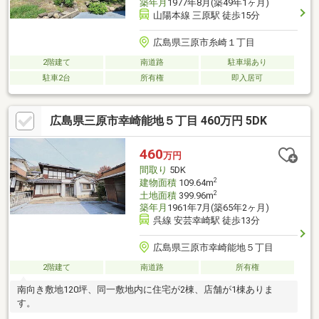
築年月
1977年8月(築49年1ヶ月)
山陽本線 三原駅 徒歩15分
広島県三原市糸崎１丁目
2階建て
南道路
駐車場あり
駐車2台
所有権
即入居可
広島県三原市幸崎能地５丁目 460万円 5DK
460
万円
間取り
5DK
2
建物面積
109.64m
2
土地面積
399.96m
築年月
1961年7月(築65年2ヶ月)
呉線 安芸幸崎駅 徒歩13分
広島県三原市幸崎能地５丁目
2階建て
南道路
所有権
南向き敷地120坪、同一敷地内に住宅が2棟、店舗が1棟ありま
す。