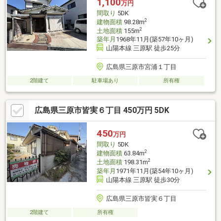
1,100
万円
間取り
5DK
2
建物面積
98.28m
2
土地面積
155m
築年月
1968年11月(築57年10ヶ月)
山陽本線 三原駅 徒歩25分
広島県三原市宮浦１丁目
2階建て
駐車場あり
所有権
広島県三原市皆実６丁目 450万円 5DK
450
万円
間取り
5DK
2
建物面積
63.84m
2
土地面積
198.31m
築年月
1971年11月(築54年10ヶ月)
山陽本線 三原駅 徒歩30分
広島県三原市皆実６丁目
2階建て
所有権