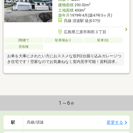
2
建物面積
293.02m
2
土地面積
430m
築年月
1979年4月(築47年5ヶ月)
呉線 須波駅 徒歩37分
広島県三原市和田３丁目
2階建て
駐車場あり
駐車2台
所有権
お車を大事にされたい方におススメな並列2台掘り込みガレージつ
き住宅です！空家なのでお気兼ねなく室内見学可能！資料請求や
ご見学等お気軽にお問い合わせください。
1～6
件
駅
変更する
呉線/須波