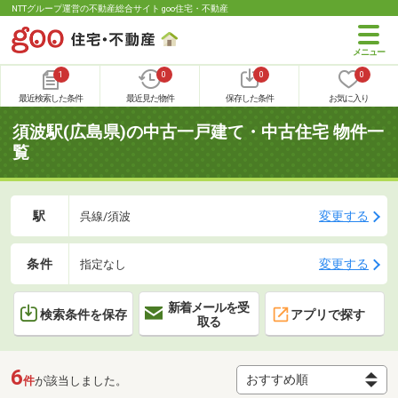
NTTグループ運営の不動産総合サイト goo住宅・不動産
1
0
0
0
最近検索した条件
最近見た物件
保存した条件
お気に入り
須波駅(広島県)の中古一戸建て・中古住宅 物件一
覧
駅
変更する
呉線/須波
条件
変更する
指定なし
新着メールを受
検索条件を保存
アプリで探す
取る
6
件
が該当しました。