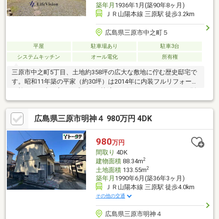
築年月
1936年1月(築90年8ヶ月)
ＪＲ山陽本線 三原駅 徒歩3.2km
広島県三原市中之町５
平屋
駐車場あり
駐車3台
システムキッチン
オール電化
所有権
三原市中之町5丁目、土地約358坪の広大な敷地に佇む歴史邸宅で
す。昭和11年築の平家（約30坪）は2014年に内装フルリフォーム
が施され、古き良さを残しつつ快適にお住まいいただけます。別
棟として昭和45年築の木造2階建（約26坪）を備え、用途の幅も
広がります。さらに明治18年築の蔵が残り、他にはない価値と風
広島県三原市明神４ 980万円 4DK
格を感じられる点も魅力。住宅・二世帯・アトリエ・事業利用な
ど、多彩な活用が可能な希少物件です。
980
万円
間取り
4DK
2
建物面積
88.34m
2
土地面積
133.55m
築年月
1990年6月(築36年3ヶ月)
ＪＲ山陽本線 三原駅 徒歩4.0km
その他の交通
広島県三原市明神４