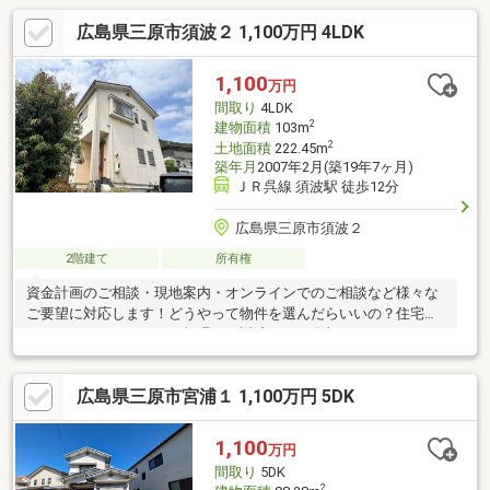
広島県三原市須波２ 1,100万円 4LDK
1,100
万円
間取り
4LDK
2
建物面積
103m
2
土地面積
222.45m
築年月
2007年2月(築19年7ヶ月)
ＪＲ呉線 須波駅 徒歩12分
広島県三原市須波２
2階建て
所有権
資金計画のご相談・現地案内・オンラインでのご相談など様々な
ご要望に対応します！どうやって物件を選んだらいいの？住宅ロ
ーンってどこがいいの？無理なく返済できる金額ってどれくら
い？お家の購入は人生で一番高額な買い物と言われています。買
う際の不安や悩みを解決し、納得のいく家選びができるよう、
広島県三原市宮浦１ 1,100万円 5DK
「お客様目線」と「感謝の気持ち」を忘れずにお手伝いさせてい
ただきます。資金計画から購入までお手伝いします！
1,100
万円
間取り
5DK
2