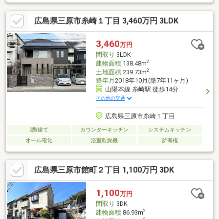
広島県三原市糸崎１丁目 3,460万円 3LDK
3,460
万円
間取り
3LDK
2
建物面積
138.48m
2
土地面積
239.73m
築年月
2018年10月(築7年11ヶ月)
山陽本線 糸崎駅 徒歩14分
その他の交通
広島県三原市糸崎１丁目
2階建て
カウンターキッチン
システムキッチン
オール電化
浴室乾燥機
所有権
広島県三原市館町２丁目 1,100万円 3DK
1,100
万円
間取り
3DK
2
建物面積
86.93m