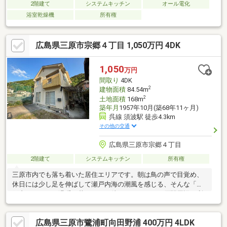
2階建て
システムキッチン
オール電化
浴室乾燥機
所有権
広島県三原市宗郷４丁目 1,050万円 4DK
1,050
万円
間取り
4DK
2
建物面積
84.54m
2
土地面積
168m
築年月
1957年10月(築68年11ヶ月)
呉線 須波駅 徒歩4.3km
その他の交通
広島県三原市宗郷４丁目
2階建て
システムキッチン
所有権
三原市内でも落ち着いた居住エリアです。朝は鳥の声で目覚め、
休日には少し足を伸ばして瀬戸内海の潮風を感じる、そんな「瀬
戸内ならではの温暖な暮らし」が待っています。三原駅周辺の利
便性を日常使いしながら、住
広島県三原市鷺浦町向田野浦 400万円 4LDK