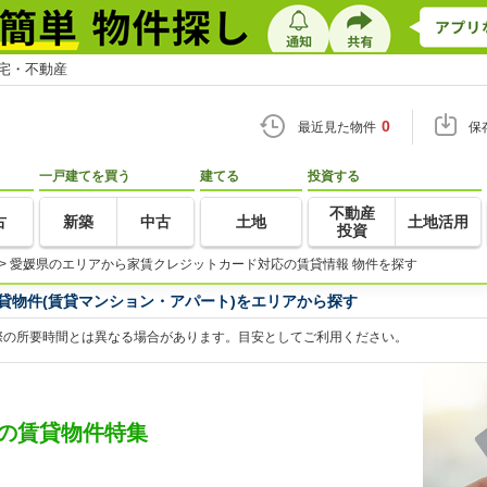
住宅・不動産
0
最近見た物件
保
一戸建てを買う
建てる
投資する
不動産
古
新築
中古
土地
土地活用
投資
>
愛媛県のエリアから家賃クレジットカード対応の賃貸情報 物件を探す
貸物件(賃貸マンション・アパート)をエリアから探す
際の所要時間とは異なる場合があります。目安としてご利用ください。
の賃貸物件特集