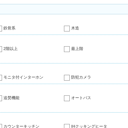
鉄骨系
木造
2階以上
最上階
モニタ付インターホン
防犯カメラ
追焚機能
オートバス
カウンターキッチン
IHクッキングヒータ