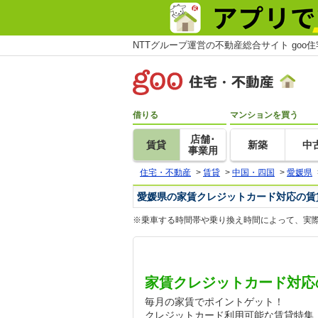
NTTグループ運営の不動産総合サイト goo
借りる
マンションを買う
店舗･
賃貸
新築
中
事業用
住宅・不動産
>
賃貸
>
中国・四国
>
愛媛県
愛媛県の家賃クレジットカード対応の賃
※乗車する時間帯や乗り換え時間によって、実
家賃クレジットカード対応
毎月の家賃でポイントゲット！
クレジットカード利用可能な賃貸特集