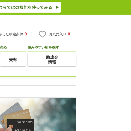
0
0
存した検索条件
お気に入り
売る
住みやすい街を探す
助成金
売却
情報