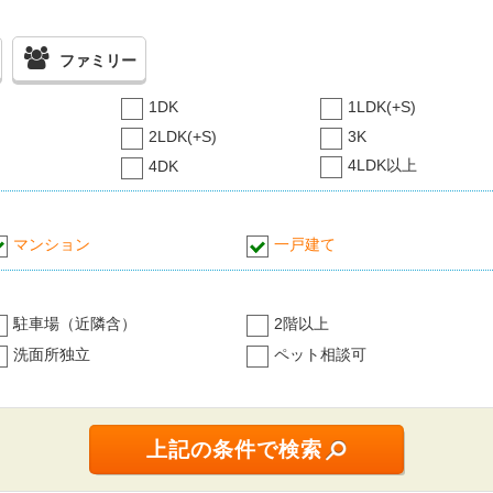
ファミリー
1DK
1LDK(+S)
2LDK(+S)
3K
4LDK以上
4DK
マンション
一戸建て
駐車場（近隣含）
2階以上
洗面所独立
ペット相談可