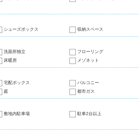
シューズボックス
収納スペース
洗面所独立
フローリング
床暖房
メゾネット
宅配ボックス
バルコニー
庭
都市ガス
敷地内駐車場
駐車2台以上