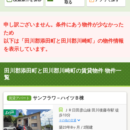
取る
申し訳ございません。条件にあう物件が少なかった
ため
以下は「田川郡添田町と田川郡川崎町」の物件情報
を表示しています。
田川郡添田町と田川郡川崎町の賃貸物件 物件一
覧
サンフラワ－ハイツＢ棟
賃貸アパート
ＪＲ日田彦山線 田川後藤寺駅 徒
歩13分
その他の交通
築23年8ヶ月 / 2階建