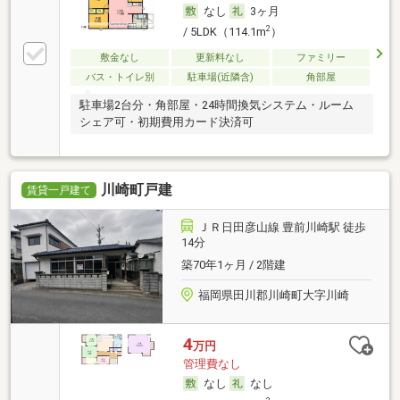
なし
3ヶ月
2
/ 5LDK（114.1m
）
敷金なし
更新料なし
ファミリー
バス・トイレ別
駐車場(近隣含)
角部屋
駐車場2台分・角部屋・24時間換気システム・ルーム
シェア可・初期費用カード決済可
川崎町戸建
賃貸一戸建て
ＪＲ日田彦山線 豊前川崎駅 徒歩
14分
築70年1ヶ月 / 2階建
福岡県田川郡川崎町大字川崎
4
万円
管理費なし
なし
なし