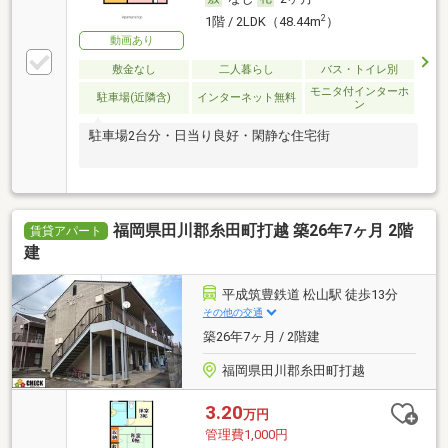
2
1階 / 2LDK（48.44m
）
動画あり
敷金なし
二人暮らし
バス・トイレ別
モニタ付インターホ
駐車場(近隣含)
インターネット無料
ン
駐車場2台分・日当り良好・閑静な住宅街
福岡県田川郡糸田町打越 築26年7ヶ月 2階
賃貸アパート
建
平成筑豊鉄道 松山駅 徒歩13分
その他の交通
築26年7ヶ月 / 2階建
福岡県田川郡糸田町打越
3.20
万円
管理費1,000円