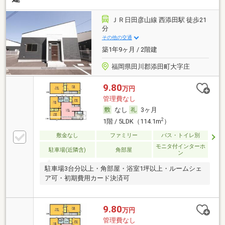
ＪＲ日田彦山線 西添田駅 徒歩21
分
その他の交通
築1年9ヶ月 / 2階建
福岡県田川郡添田町大字庄
9.80
万円
管理費なし
なし
3ヶ月
2
1階 / 5LDK（114.1m
）
敷金なし
ファミリー
バス・トイレ別
モニタ付インターホ
駐車場(近隣含)
角部屋
ン
駐車場3台分以上・角部屋・浴室1坪以上・ルームシェ
ア可・初期費用カード決済可
9.80
万円
管理費なし