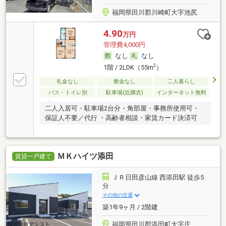
福岡県田川郡川崎町大字池尻
4.90
万円
管理費4,000円
なし
なし
2
1階 / 2LDK（55m
）
礼金なし
敷金なし
二人暮らし
バス・トイレ別
駐車場(近隣含)
インターネット無料
二人入居可・駐車場2台分・角部屋・事務所使用可・
保証人不要／代行 ・高齢者相談・家賃カード決済可
ＭＫハイツ添田
賃貸一戸建て
ＪＲ日田彦山線 西添田駅 徒歩5
分
その他の交通
築1年9ヶ月 / 2階建
福岡県田川郡添田町大字庄