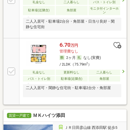
礼金なし
二人暮らし
バス・トイレ別
モニタ付インターホ
駐車場(近隣含)
角部屋
ン
二人入居可・駐車場2台分・角部屋・日当り良好・閑
静な住宅街
6.70
万円
管理費なし
2ヶ月
なし(実費)
2
/ 2LDK（75.79m
）
礼金なし
更新料なし
二人暮らし
バス・トイレ別
駐車場(近隣含)
角部屋
二人入居可・閑静な住宅街・駐車場2台分・角部屋
ＭＫハイツ添田
賃貸一戸建て
ＪＲ日田彦山線 西添田駅 徒歩5