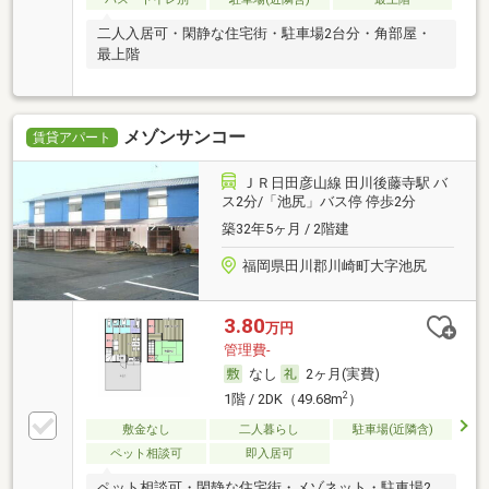
二人入居可・閑静な住宅街・駐車場2台分・角部屋・
最上階
メゾンサンコー
賃貸アパート
ＪＲ日田彦山線 田川後藤寺駅 バ
ス2分/「池尻」バス停 停歩2分
築32年5ヶ月 / 2階建
福岡県田川郡川崎町大字池尻
3.80
万円
管理費-
なし
2ヶ月(実費)
2
1階 / 2DK（49.68m
）
敷金なし
二人暮らし
駐車場(近隣含)
ペット相談可
即入居可
ペット相談可・閑静な住宅街・メゾネット・駐車場2