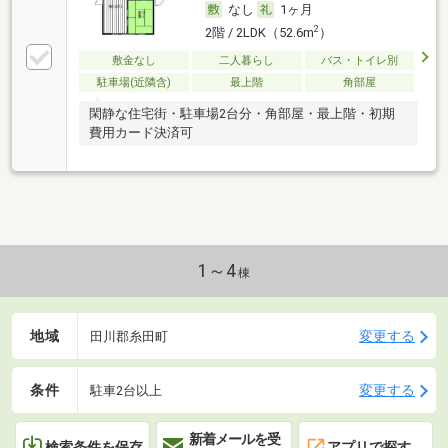
なし
1ヶ月
2
2階 / 2LDK（52.6m
）
敷金なし
二人暮らし
バス・トイレ別
駐車場(近隣含)
最上階
角部屋
閑静な住宅街・駐車場2台分・角部屋・最上階・初期
費用カード決済可
1～4
棟
地域
変更する
田川郡糸田町
条件
変更する
駐車2台以上
新着メールを受
検索条件を保存
アプリで探す