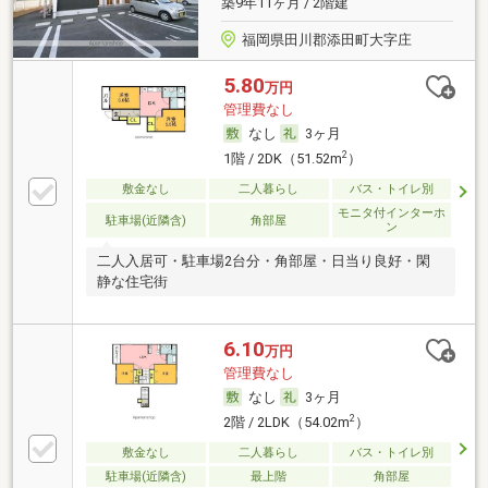
築9年11ヶ月 / 2階建
福岡県田川郡添田町大字庄
5.80
万円
管理費なし
なし
3ヶ月
2
1階 / 2DK（51.52m
）
敷金なし
二人暮らし
バス・トイレ別
モニタ付インターホ
駐車場(近隣含)
角部屋
ン
二人入居可・駐車場2台分・角部屋・日当り良好・閑
静な住宅街
6.10
万円
管理費なし
なし
3ヶ月
2
2階 / 2LDK（54.02m
）
敷金なし
二人暮らし
バス・トイレ別
駐車場(近隣含)
最上階
角部屋