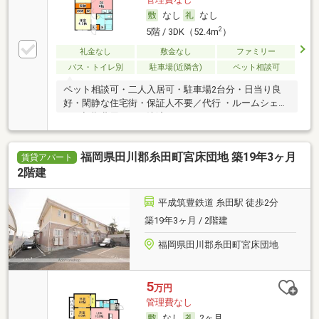
なし
なし
2
5階 / 3DK（52.4m
）
礼金なし
敷金なし
ファミリー
バス・トイレ別
駐車場(近隣含)
ペット相談可
ペット相談可・二人入居可・駐車場2台分・日当り良
好・閑静な住宅街・保証人不要／代行 ・ルームシェア
可・初期費用カード決済可
福岡県田川郡糸田町宮床団地 築19年3ヶ月
賃貸アパート
2階建
平成筑豊鉄道 糸田駅 徒歩2分
築19年3ヶ月 / 2階建
福岡県田川郡糸田町宮床団地
5
万円
管理費なし
なし
2ヶ月