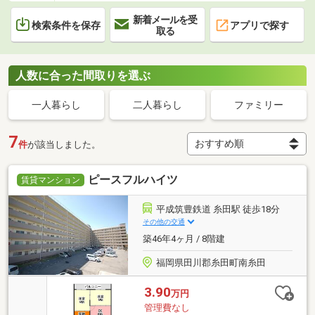
新着メールを受
検索条件を保存
アプリで探す
取る
人数に合った間取りを選ぶ
一人暮らし
二人暮らし
ファミリー
7
件
が該当しました。
ピースフルハイツ
賃貸マンション
平成筑豊鉄道 糸田駅 徒歩18分
その他の交通
築46年4ヶ月 / 8階建
福岡県田川郡糸田町南糸田
3.90
万円
管理費なし