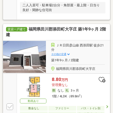
二人入居可・駐車場2台分・角部屋・最上階・日当り
良好・閑静な住宅街
福岡県田川郡添田町大字庄 築1年9ヶ月 2階
賃貸一戸建て
建
ＪＲ日田彦山線 西添田駅 徒歩21
分
その他の交通
築1年9ヶ月 / 2階建
福岡県田川郡添田町大字庄
8.80
万円
管理費なし
なし
3ヶ月
2
1階 / 4LDK（89.8m
）
動画あり
敷金なし
ファミリー
バス・トイレ別