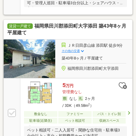
可・管理人巡回・駐車場3台分以上・シェアハウス・
高台
福岡県田川郡添田町大字添田 築43年8ヶ月
賃貸一戸建て
平屋建て
ＪＲ日田彦山線 添田駅 徒歩9分
その他の交通
築43年8ヶ月 / 平屋建て
福岡県田川郡添田町大字添田
5
万円
管理費なし
なし
2ヶ月
2
/ 3DK（49.58m
）
敷金なし
ファミリー
バス・トイレ別
駐車場(近隣含)
ペット相談可
収納スペース
ペット相談可・二人入居可・閑静な住宅街・駐車場3
台分以上・高台・初期費用カード決済可