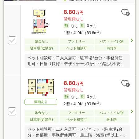
8.80
万円
管理費なし
なし
3ヶ月
2
1階 / 4LDK（89.8m
）
敷金なし
ファミリー
バス・トイレ別
駐車場(近隣含)
ペット相談可
南向き
ペット相談可・二人入居可・駐車場2台分・事務所使
用可・日当り良好・デザイナーズ物件・保証人不要／
代行
8.80
万円
管理費なし
なし
3ヶ月
動画あり
2
2階 / 4LDK（89.8m
）
敷金なし
ファミリー
バス・トイレ別
駐車場(近隣含)
ペット相談可
最上階
ペット相談可・二人入居可・メゾネット・駐車場2台
分・角部屋・事務所使用可・最上階・浴室1坪以上・