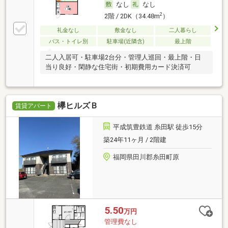
なし
なし
2
2階 / 2DK（34.48m
）
礼金なし
敷金なし
二人暮らし
バス・トイレ別
駐車場(近隣含)
最上階
二人入居可・駐車場2台分・管理人巡回・最上階・日
当り良好・閑静な住宅街・初期費用カード決済可
欅ヒルズＢ
賃貸アパート
平成筑豊鉄道 糸田駅 徒歩15分
築24年11ヶ月 / 2階建
福岡県田川郡糸田町原
5.50
万円
管理費なし