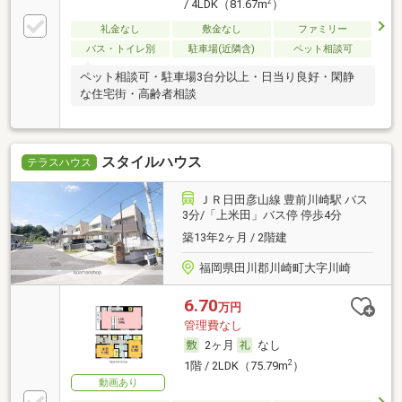
2
/ 4LDK（81.67m
）
礼金なし
敷金なし
ファミリー
バス・トイレ別
駐車場(近隣含)
ペット相談可
ペット相談可・駐車場3台分以上・日当り良好・閑静
な住宅街・高齢者相談
スタイルハウス
テラスハウス
ＪＲ日田彦山線 豊前川崎駅 バス
3分/「上米田」バス停 停歩4分
築13年2ヶ月 / 2階建
福岡県田川郡川崎町大字川崎
6.70
万円
管理費なし
2ヶ月
なし
2
1階 / 2LDK（75.79m
）
動画あり