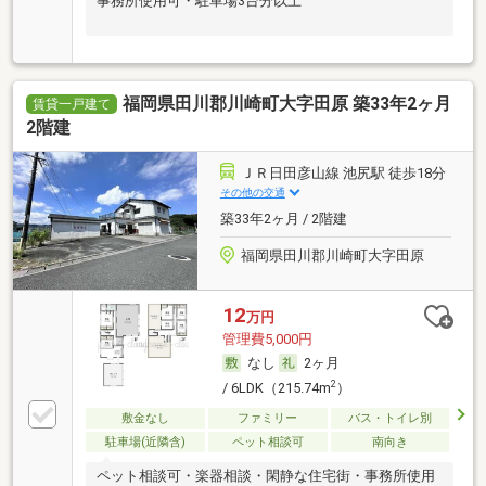
事務所使用可・駐車場3台分以上
福岡県田川郡川崎町大字田原 築33年2ヶ月
賃貸一戸建て
2階建
ＪＲ日田彦山線 池尻駅 徒歩18分
その他の交通
築33年2ヶ月 / 2階建
福岡県田川郡川崎町大字田原
12
万円
管理費5,000円
なし
2ヶ月
2
/ 6LDK（215.74m
）
敷金なし
ファミリー
バス・トイレ別
駐車場(近隣含)
ペット相談可
南向き
ペット相談可・楽器相談・閑静な住宅街・事務所使用