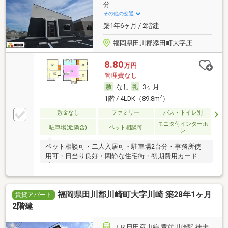
分
その他の交通
築1年6ヶ月 / 2階建
福岡県田川郡添田町大字庄
8.80
万円
管理費なし
なし
3ヶ月
2
1階 / 4LDK（89.8m
）
敷金なし
ファミリー
バス・トイレ別
モニタ付インターホ
駐車場(近隣含)
ペット相談可
ン
ペット相談可・二人入居可・駐車場2台分・事務所使
用可・日当り良好・閑静な住宅街・初期費用カード決
済可
福岡県田川郡川崎町大字川崎 築28年1ヶ月
賃貸アパート
2階建
ＪＲ日田彦山線 豊前川崎駅 徒歩