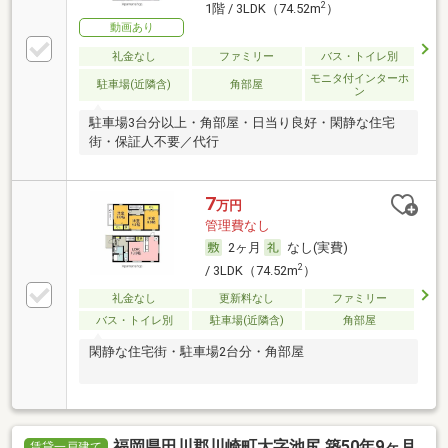
2
1階 / 3LDK（74.52m
）
動画あり
礼金なし
ファミリー
バス・トイレ別
モニタ付インターホ
駐車場(近隣含)
角部屋
ン
駐車場3台分以上・角部屋・日当り良好・閑静な住宅
街・保証人不要／代行
7
万円
管理費なし
2ヶ月
なし(実費)
2
/ 3LDK（74.52m
）
礼金なし
更新料なし
ファミリー
バス・トイレ別
駐車場(近隣含)
角部屋
閑静な住宅街・駐車場2台分・角部屋
福岡県田川郡川崎町大字池尻 築50年9ヶ月
賃貸一戸建て