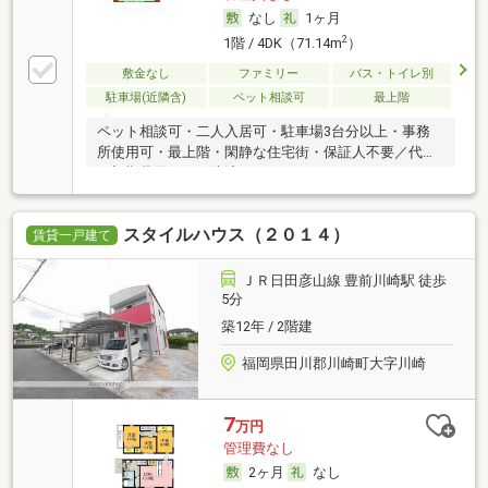
なし
1ヶ月
2
1階 / 4DK（71.14m
）
敷金なし
ファミリー
バス・トイレ別
駐車場(近隣含)
ペット相談可
最上階
ペット相談可・二人入居可・駐車場3台分以上・事務
所使用可・最上階・閑静な住宅街・保証人不要／代行
・初期費用カード決済可
スタイルハウス（２０１４）
賃貸一戸建て
ＪＲ日田彦山線 豊前川崎駅 徒歩
5分
築12年 / 2階建
福岡県田川郡川崎町大字川崎
7
万円
管理費なし
2ヶ月
なし