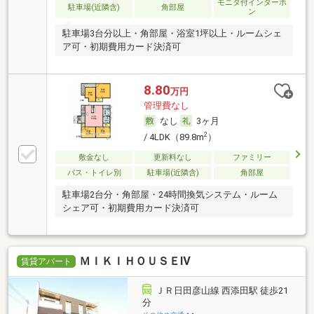
モニタ付インターホ
駐車場(近隣含)
角部屋
ン
駐車場3台分以上・角部屋・浴室1坪以上・ルームシェ
ア可・初期費用カード決済可
8.80
万円
管理費なし
なし
3ヶ月
2
/ 4LDK（89.8m
）
敷金なし
更新料なし
ファミリー
バス・トイレ別
駐車場(近隣含)
角部屋
駐車場2台分・角部屋・24時間換気システム・ルーム
シェア可・初期費用カード決済可
ＭＩＫＩＨＯＵＳＥⅣ
賃貸アパート
ＪＲ日田彦山線 西添田駅 徒歩21
分