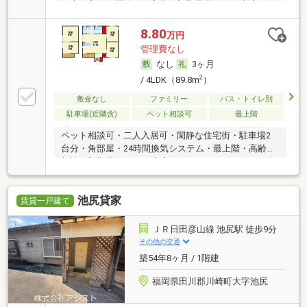
日当り良好・閑静な住宅街・初期費用カード決済可
8.80
万円
管理費なし
なし
3ヶ月
2
/ 4LDK（89.8m
）
敷金なし
ファミリー
バス・トイレ別
駐車場(近隣含)
ペット相談可
最上階
ペット相談可・二人入居可・閑静な住宅街・駐車場2
台分・角部屋・24時間換気システム・最上階・高齢者
相談・初期費用カード決済可
池尻貸家
賃貸一戸建て
ＪＲ日田彦山線 池尻駅 徒歩9分
その他の交通
築54年8ヶ月 / 1階建
福岡県田川郡川崎町大字池尻