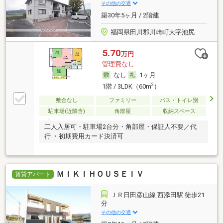
その他の交通
築30年5ヶ月 / 2階建
福岡県田川郡川崎町大字池尻
5.70
万円
管理費なし
なし
1ヶ月
2
1階 / 3LDK（60m
）
敷金なし
ファミリー
バス・トイレ別
駐車場(近隣含)
角部屋
収納スペース
二人入居可・駐車場2台分・角部屋・保証人不要／代
行 ・初期費用カード決済可
ＭＩＫＩＨＯＵＳＥＩＶ
賃貸アパート
ＪＲ日田彦山線 西添田駅 徒歩21
分
その他の交通