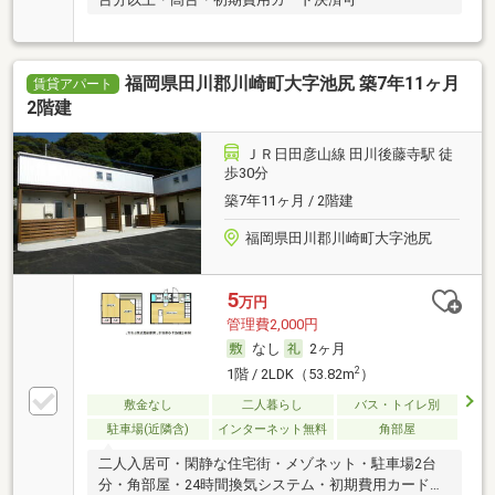
福岡県田川郡川崎町大字池尻 築7年11ヶ月
賃貸アパート
2階建
ＪＲ日田彦山線 田川後藤寺駅 徒
歩30分
築7年11ヶ月 / 2階建
福岡県田川郡川崎町大字池尻
5
万円
管理費2,000円
なし
2ヶ月
2
1階 / 2LDK（53.82m
）
敷金なし
二人暮らし
バス・トイレ別
駐車場(近隣含)
インターネット無料
角部屋
二人入居可・閑静な住宅街・メゾネット・駐車場2台
分・角部屋・24時間換気システム・初期費用カード決