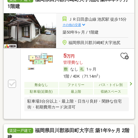
1階建
ＪＲ日田彦山線 池尻駅 徒歩15分
その他の交通
築50年9ヶ月 / 1階建
福岡県田川郡川崎町大字池尻
5
万円
管理費なし
なし
1ヶ月
2
1階 / 4DK（71.14m
）
敷金なし
ファミリー
バス・トイレ別
駐車場(近隣含)
最上階
収納スペース
駐車場3台分以上・最上階・日当り良好・閑静な住宅
街・初期費用カード決済可
福岡県田川郡添田町大字庄 築1年9ヶ月 2階
賃貸一戸建て
建