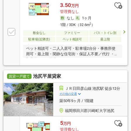
3.50
万円
管理費なし
なし
1ヶ月
2
1階 / 3DK（32.6m
）
敷金なし
ファミリー
バス・トイレ別
駐車場(近隣含)
ペット相談可
最上階
ペット相談可・二人入居可・駐車場2台分・事務所使
用可・最上階・閑静な住宅街・保証人不要／代行 ・初
期費用カード決済可
池尻平屋貸家
賃貸一戸建て
ＪＲ日田彦山線 池尻駅 徒歩12分
その他の交通
築50年9ヶ月 / 1階建
福岡県田川郡川崎町大字池尻
5
万円
管理費なし