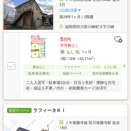
2分
その他の交通
築28年1ヶ月 / 2階建
福岡県田川郡川崎町大字川崎
5
万円
管理費なし
なし
1ヶ月
2
1階 / 3DK（65.21m
）
敷金なし
ファミリー
バス・トイレ別
駐車場(近隣含)
収納スペース
室内洗濯機置き場
二人入居可・駐車場2台分・日当り良好・閑静な住宅
街・保証人不要／代行 ・初期費用カード決済可
ラフィーネＫＩ
賃貸アパート
ＪＲ後藤寺線 田川後藤寺駅 徒歩
14分