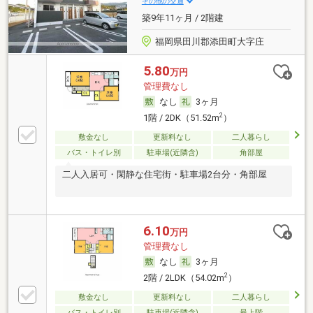
その他の交通
築9年11ヶ月 / 2階建
福岡県田川郡添田町大字庄
5.80
万円
管理費なし
なし
3ヶ月
2
1階 / 2DK（51.52m
）
敷金なし
更新料なし
二人暮らし
バス・トイレ別
駐車場(近隣含)
角部屋
二人入居可・閑静な住宅街・駐車場2台分・角部屋
6.10
万円
管理費なし
なし
3ヶ月
2
2階 / 2LDK（54.02m
）
敷金なし
更新料なし
二人暮らし
バス・トイレ別
駐車場(近隣含)
最上階