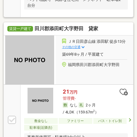
台分
田川郡添田町大字野田 貸家
賃貸一戸建て
ＪＲ日田彦山線 添田駅 徒歩13分
その他の交通
築69年8ヶ月 / 平屋建て
福岡県田川郡添田町大字野田
21
万円
管理費-
なし
2ヶ月
2
/ 4LDK（159.67m
）
敷金なし
ファミリー
バス・トイレ別
駐車場(近隣含)