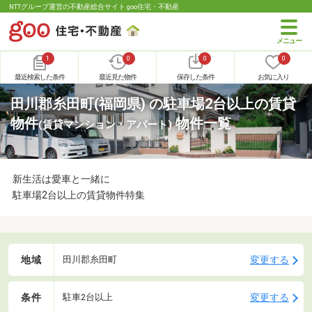
NTTグループ運営の不動産総合サイト goo住宅・不動産
1
0
0
0
最近検索した条件
最近見た物件
保存した条件
お気に入り
田川郡糸田町(福岡県) の駐車場2台以上の賃貸
物件
物件一覧
(賃貸マンション・アパート)
新生活は愛車と一緒に
駐車場2台以上の賃貸物件特集
地域
変更する
田川郡糸田町
条件
変更する
駐車2台以上