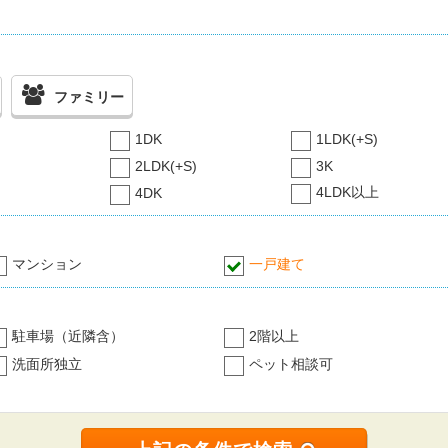
ファミリー
1DK
1LDK(+S)
2LDK(+S)
3K
4LDK以上
4DK
マンション
一戸建て
駐車場（近隣含）
2階以上
洗面所独立
ペット相談可