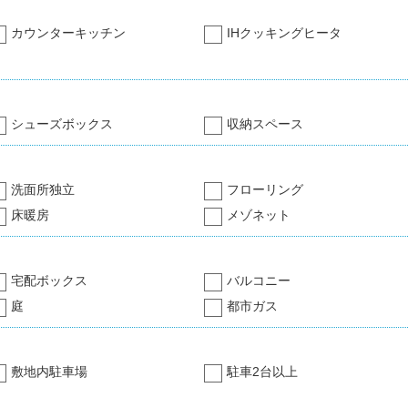
カウンターキッチン
IHクッキングヒータ
シューズボックス
収納スペース
洗面所独立
フローリング
床暖房
メゾネット
宅配ボックス
バルコニー
庭
都市ガス
敷地内駐車場
駐車2台以上