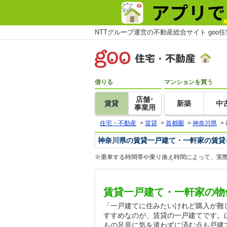
NTTグループ運営の不動産総合サイト goo
借りる
マンションを買う
店舗･
賃貸
新築
中
事業用
住宅・不動産
>
賃貸
>
首都圏
>
神奈川県
>
神奈川県の賃貸一戸建て・一軒家の賃貸
※乗車する時間帯や乗り換え時間によって、実
賃貸一戸建て・一軒家の物
「一戸建てに住みたいけれど購入が難
すすめなのが、賃貸の一戸建てです。
もの足音に気を遣わずに済む点も戸建