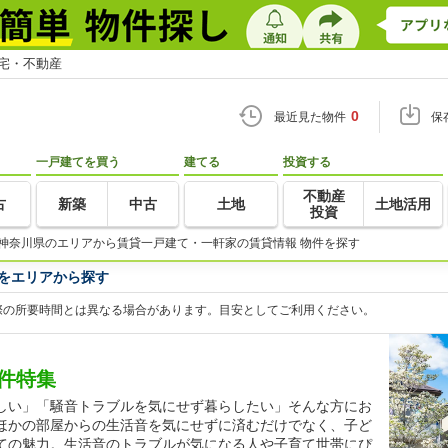
住宅・不動産
0
最近見た物件
保
一戸建てを買う
建てる
投資する
不動産
古
新築
中古
土地
土地活用
投資
神奈川県のエリアから賃貸一戸建て・一軒家の賃貸情報 物件を探す
をエリアから探す
際の所要時間とは異なる場合があります。目安としてご利用ください。
件特集
しい」「騒音トラブルを気にせず暮らしたい」そんな方にお
ほかの部屋からの生活音を気にせずに済むだけでなく、子ど
ての魅力。生活音のトラブルが気になる人や子育て世帯にぴ