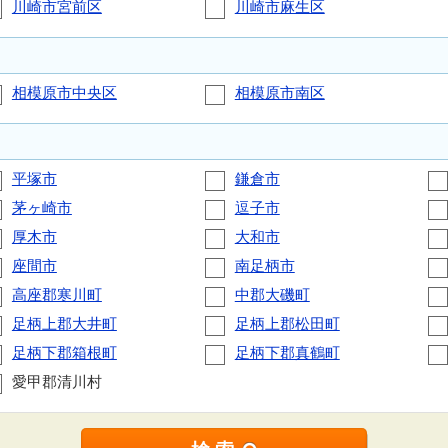
川崎市宮前区
川崎市麻生区
相模原市中央区
相模原市南区
平塚市
鎌倉市
茅ヶ崎市
逗子市
厚木市
大和市
座間市
南足柄市
高座郡寒川町
中郡大磯町
足柄上郡大井町
足柄上郡松田町
足柄下郡箱根町
足柄下郡真鶴町
愛甲郡清川村