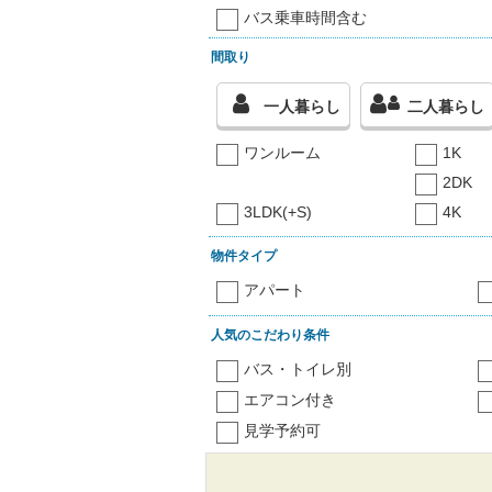
バス乗車時間含む
間取り
一人暮らし
二人暮らし
ワンルーム
1K
2DK
3LDK(+S)
4K
物件タイプ
アパート
人気のこだわり条件
バス・トイレ別
エアコン付き
見学予約可