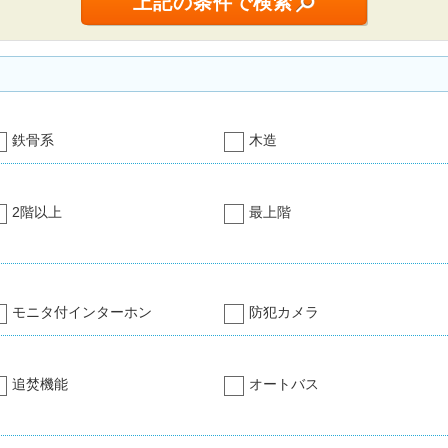
鉄骨系
木造
2階以上
最上階
モニタ付インターホン
防犯カメラ
追焚機能
オートバス