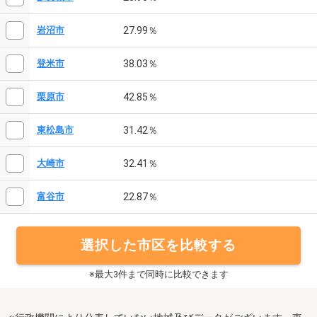
27.99％
岩沼市
38.03％
登米市
42.85％
栗原市
31.42％
東松島市
32.41％
大崎市
22.87％
富谷市
選択した市区を比較する
※最大3件まで同時に比較できます