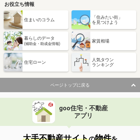
お役立ち情報
「住みたい街」
住まいのコラム
を見つけよう
暮らしのデータ
家賃相場
(補助金・助成金情報)
人気タウン
住宅ローン
ランキング
ページトップに戻る
goo住宅・不動産
アプリ
大手不動産サイト
物件
の
を