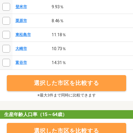
9.93％
登米市
8.46％
栗原市
11.18％
東松島市
10.73％
大崎市
14.31％
富谷市
選択した市区を比較する
※最大3件まで同時に比較できます
生産年齢人口率（15～64歳）
選択した市区を比較する