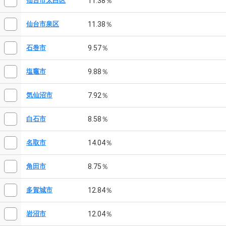
11.38％
仙台市太白区
11.38％
仙台市泉区
9.57％
石巻市
9.88％
塩竈市
7.92％
気仙沼市
8.58％
白石市
14.04％
名取市
8.75％
角田市
12.84％
多賀城市
12.04％
岩沼市