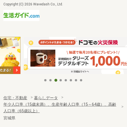
Copyright:(C) 2026 Wavedash Co., Ltd.
住宅・不動産
暮らしデータ
年少人口率（15歳未満）、生産年齢人口率（15～64歳）、高齢
人口率（65歳以上）
宮城県