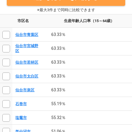
※最大3件まで同時に比較できます
市区名
生産年齢人口率（15～64歳）
63.33％
仙台市青葉区
仙台市宮城野
63.33％
区
63.33％
仙台市若林区
63.33％
仙台市太白区
63.33％
仙台市泉区
55.19％
石巻市
55.32％
塩竈市
51.06％
気仙沼市