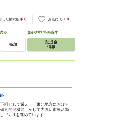
0
0
存した検索条件
お気に入り
売る
住みやすい街を探す
助成金
売却
情報
jp/
城下町として栄え、「東北地方における
な研究開発機能、そして力強い市民活動
まちづくりを進めています。