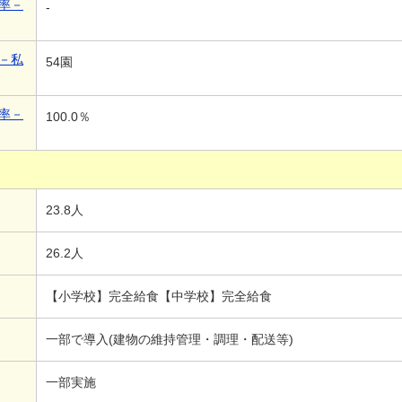
率－
-
－私
54園
率－
100.0％
23.8人
26.2人
【小学校】完全給食【中学校】完全給食
一部で導入(建物の維持管理・調理・配送等)
一部実施