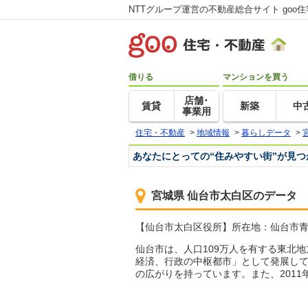
NTTグループ運営の不動産総合サイト goo
借りる
マンションを買う
店舗･
賃貸
新築
中
事業用
住宅・不動産
>
地域情報
>
暮らしデータ
>
あなたにとっての“住みやすい街”が見
宮城県 仙台市太白区のデータ
【仙台市太白区役所】所在地：仙台市青葉区国分
仙台市は、人口109万人を有する東北
経済、行政の中枢都市」として発展し
の広がりを持っています。また、201