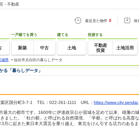
住宅・不動産
0
最近見た物件
保
一戸建てを買う
建てる
投資する
不動産
古
新築
中古
土地
土地活用
投資
宮城県
>
仙台市太白区の暮らしデータ
つかる「暮らしデータ」
町3-7-1 TEL：022-261-1111 URL：
https://www.city.sendai.
地方最大の都市です。1600年に伊達政宗公が居城を定めて以来、雄藩の
てきました。「杜の都」と呼ばれる自然環境、「学都」と呼ばれる高度
1年3月に起きた東日本大震災を乗り越え、東北をけん引する活力のある