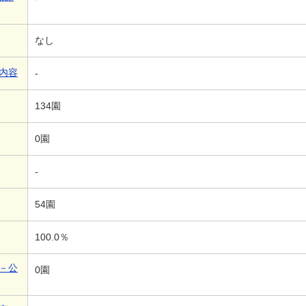
なし
内容
-
134園
0園
-
54園
100.0％
－公
0園