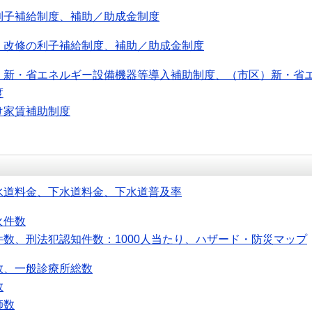
利子補給制度、補助／助成金制度
・改修の利子補給制度、補助／助成金制度
）新・省エネルギー設備機器等導入補助制度、（市区）新・省
度
け家賃補助制度
水道料金、下水道料金、下水道普及率
火件数
件数、刑法犯認知件数：1000人当たり、ハザード・防災マップ
数、一般診療所総数
数
師数