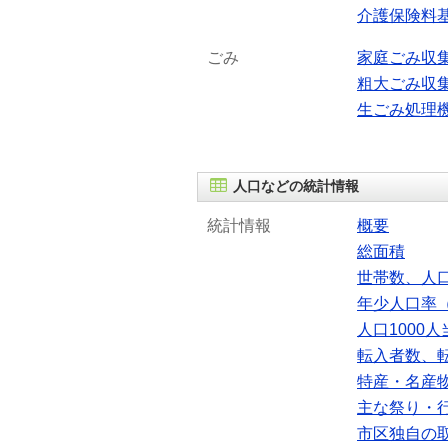
介護保険料
ごみ
家庭ごみ収
粗大ごみ収
生ごみ処理
人口などの統計情報
統計情報
概要
総面積
世帯数、人
年少人口率（
人口1000
転入者数、
特産・名産
主な祭り・
市区独自の