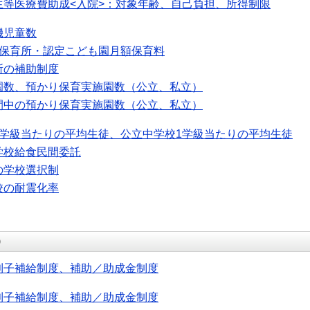
生等医療費助成<入院>：対象年齢、自己負担、所得制限
機児童数
可保育所・認定こども園月額保育料
所の補助制度
園数、預かり保育実施園数（公立、私立）
間中の預かり保育実施園数（公立、私立）
1学級当たりの平均生徒、公立中学校1学級当たりの平均生徒
学校給食民間委託
の学校選択制
校の耐震化率
）
利子補給制度、補助／助成金制度
利子補給制度、補助／助成金制度