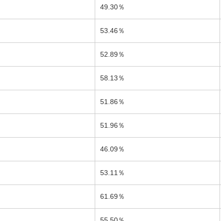
49.30％
％
53.46％
52.89％
％
58.13％
51.86％
％
51.96％
46.09％
％
53.11％
％
61.69％
％
55.50％