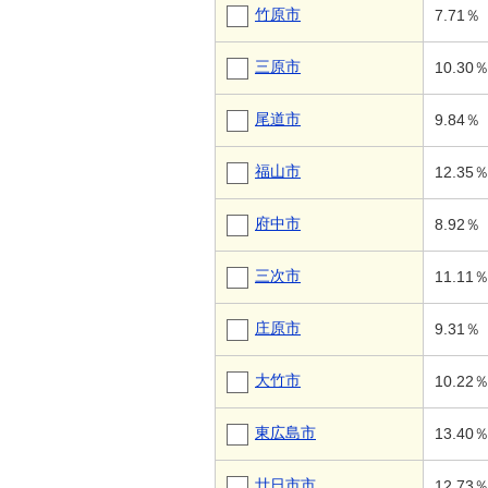
竹原市
7.71％
三原市
10.30
尾道市
9.84％
福山市
12.35
府中市
8.92％
三次市
11.11
庄原市
9.31％
大竹市
10.22
東広島市
13.40
廿日市市
12.73