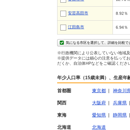
安芸高田市
8.92％
江田島市
6.94％
気になる市区を選択して、詳細を比較で
※行政機関により公表していない地域及
※提供データには細心の注意を払ってお
だくか、自治体HPなどをご確認くださ
年少人口率（15歳未満）、生産年
首都圏
東京都
|
神奈川
関西
大阪府
|
兵庫県
東海
愛知県
|
静岡県
北海道
北海道