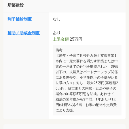
新築建設
利子補給制度
なし
補助／助成金制度
あり
上限金額
25万円
備考
【若年・子育て世帯住み替え支援事業】
市内に一定の要件を満たす新築または中
古の一戸建ての住宅を取得された、39歳
以下の、夫婦又はパートナーシップ関係
にある世帯や、小学生以下の子供がいる
世帯の方々に対し、最大25万円(基礎額2
0万円、親世帯との同居・近居や多子の
場合の加算額5万円)を助成。あわせて、
助成の翌年度から3年間、1年あたり1万
円(経費込み)相当、お米の配送や交通費
により支援。