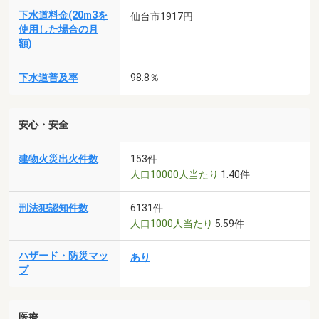
下水道料金(20m3を
仙台市1917円
使用した場合の月
額)
下水道普及率
98.8％
安心・安全
建物火災出火件数
153件
人口10000人当たり
1.40件
刑法犯認知件数
6131件
人口1000人当たり
5.59件
ハザード・防災マッ
あり
プ
医療