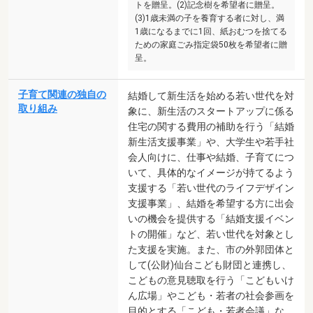
トを贈呈。(2)記念樹を希望者に贈呈。
(3)1歳未満の子を養育する者に対し、満
1歳になるまでに1回、紙おむつを捨てる
ための家庭ごみ指定袋50枚を希望者に贈
呈。
子育て関連の独自の
結婚して新生活を始める若い世代を対
取り組み
象に、新生活のスタートアップに係る
住宅の関する費用の補助を行う「結婚
新生活支援事業」や、大学生や若手社
会人向けに、仕事や結婚、子育てにつ
いて、具体的なイメージが持てるよう
支援する「若い世代のライフデザイン
支援事業」、結婚を希望する方に出会
いの機会を提供する「結婚支援イベン
トの開催」など、若い世代を対象とし
た支援を実施。また、市の外郭団体と
して(公財)仙台こども財団と連携し、
こどもの意見聴取を行う「こどもいけ
ん広場」やこども・若者の社会参画を
目的とする「こども・若者会議」な