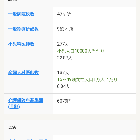
一般病院総数
47ヶ所
一般診療所総数
963ヶ所
小児科医師数
277人
小児人口10000人当たり
22.87人
産婦人科医師数
137人
15～49歳女性人口1万人当たり
6.04人
介護保険料基準額
6079円
(月額)
ごみ