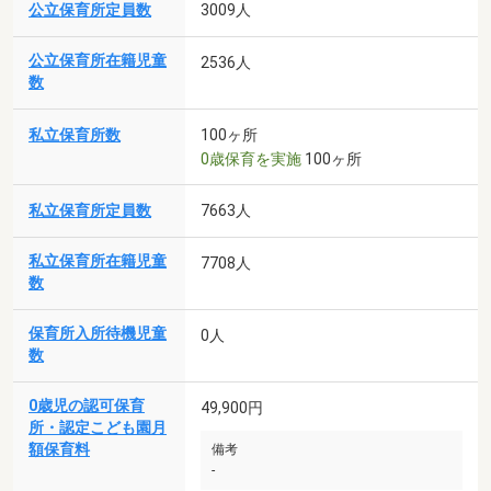
公立保育所定員数
3009人
公立保育所在籍児童
2536人
数
私立保育所数
100ヶ所
0歳保育を実施
100ヶ所
私立保育所定員数
7663人
私立保育所在籍児童
7708人
数
保育所入所待機児童
0人
数
0歳児の認可保育
49,900円
所・認定こども園月
額保育料
備考
-