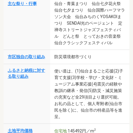
主な祭り・行事
仙台・青葉まつり 仙台七夕花火祭
仙台七夕まつり 仙台国際ハーフマラ
ソン大会 仙台みちのくYOSAKOIま
つり SENDAI光のページェント 定
禅寺ストリートジャズフェスティバ
ル どんと祭 とっておきの音楽祭
仙台クラシックフェスティバル
市区独自の取り組み
防災環境都市づくり
ふるさと納税に対す
使い道は、(1)仙台まるごと応援(2)子
る取り組み
育て支援(3)学校・学び・文化財・ミ
ュージアム事業応援(4)震災の経験や
教訓の継承・発信(5)防災・減災施策
の充実など全29項目より選択可能。
お礼の品として、個人寄附者(仙台市
民を除く)に、仙台市の特産品等を進
呈。
2
土地平均価格
住宅地
145492円／m