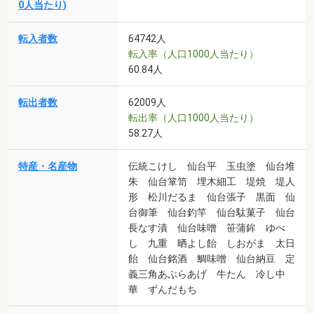
0人当たり)
転入者数
64742人
転入率（人口1000人当たり）
60.84人
転出者数
62009人
転出率（人口1000人当たり）
58.27人
特産・名産物
伝統こけし 仙台平 玉虫塗 仙台堆
朱 仙台箪笥 埋木細工 堤焼 堤人
形 松川だるま 仙台張子 黒面 仙
台御筆 仙台釣竿 仙台駄菓子 仙台
長なす漬 仙台味噌 笹蒲鉾 ゆべ
し 九重 晒よし飴 しおがま 太日
飴 仙台銘酒 鯛味噌 仙台納豆 定
義三角あぶらあげ 牛たん 冷し中
華 ずんだもち