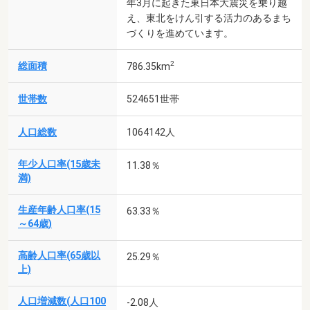
年3月に起きた東日本大震災を乗り越
え、東北をけん引する活力のあるまち
づくりを進めています。
2
総面積
786.35km
世帯数
524651世帯
人口総数
1064142人
年少人口率(15歳未
11.38％
満)
生産年齢人口率(15
63.33％
～64歳)
高齢人口率(65歳以
25.29％
上)
人口増減数(人口100
-2.08人