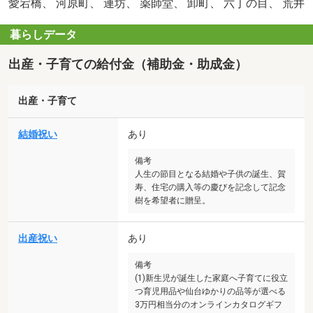
愛宕橋、 河原町、 連坊、 薬師堂、 卸町、 六丁の目、 荒井
暮らしデータ
出産・子育ての給付金（補助金・助成金）
出産・子育て
結婚祝い
あり
備考
人生の節目となる結婚や子供の誕生、賀
寿、住宅の購入等の慶びを記念して記念
樹を希望者に贈呈。
出産祝い
あり
備考
(1)新生児が誕生した家庭へ子育てに役立
つ育児用品や仙台ゆかりの品等が選べる
3万円相当分のオンラインカタログギフ