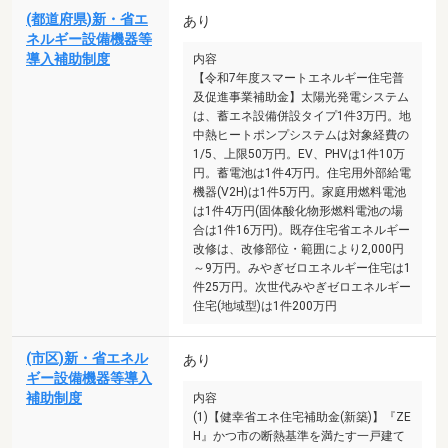
(都道府県)新・省エ
あり
ネルギー設備機器等
導入補助制度
内容
【令和7年度スマートエネルギー住宅普
及促進事業補助金】太陽光発電システム
は、蓄エネ設備併設タイプ1件3万円。地
中熱ヒートポンプシステムは対象経費の
1/5、上限50万円。EV、PHVは1件10万
円。蓄電池は1件4万円。住宅用外部給電
機器(V2H)は1件5万円。家庭用燃料電池
は1件4万円(固体酸化物形燃料電池の場
合は1件16万円)。既存住宅省エネルギー
改修は、改修部位・範囲により2,000円
～9万円。みやぎゼロエネルギー住宅は1
件25万円。次世代みやぎゼロエネルギー
住宅(地域型)は1件200万円
(市区)新・省エネル
あり
ギー設備機器等導入
補助制度
内容
(1)【健幸省エネ住宅補助金(新築)】『ZE
H』かつ市の断熱基準を満たす一戸建て