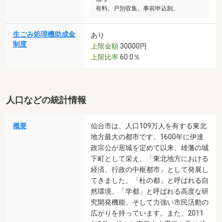
有料。戸別収集。事前申込制。
生ごみ処理機助成金
あり
制度
上限金額
30000円
上限比率
60.0％
人口などの統計情報
概要
仙台市は、人口109万人を有する東北
地方最大の都市です。1600年に伊達
政宗公が居城を定めて以来、雄藩の城
下町として栄え、「東北地方における
経済、行政の中枢都市」として発展し
てきました。「杜の都」と呼ばれる自
然環境、「学都」と呼ばれる高度な研
究開発機能、そして力強い市民活動の
広がりを持っています。また、2011