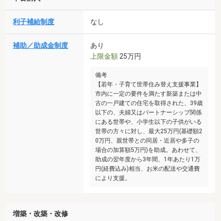
利子補給制度
なし
補助／助成金制度
あり
上限金額
25万円
備考
【若年・子育て世帯住み替え支援事業】
市内に一定の要件を満たす新築または中
古の一戸建ての住宅を取得された、39歳
以下の、夫婦又はパートナーシップ関係
にある世帯や、小学生以下の子供がいる
世帯の方々に対し、最大25万円(基礎額2
0万円、親世帯との同居・近居や多子の
場合の加算額5万円)を助成。あわせて、
助成の翌年度から3年間、1年あたり1万
円(経費込み)相当、お米の配送や交通費
により支援。
増築・改築・改修