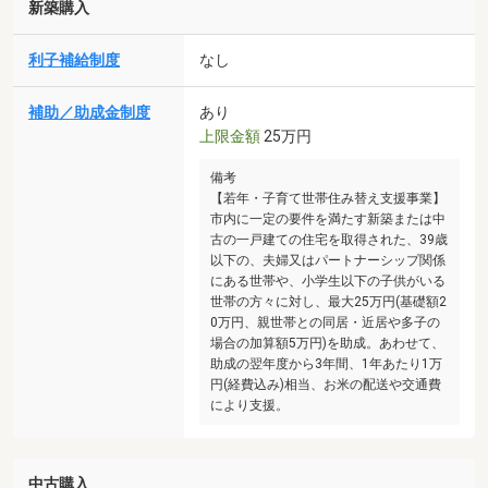
新築購入
利子補給制度
なし
補助／助成金制度
あり
上限金額
25万円
備考
【若年・子育て世帯住み替え支援事業】
市内に一定の要件を満たす新築または中
古の一戸建ての住宅を取得された、39歳
以下の、夫婦又はパートナーシップ関係
にある世帯や、小学生以下の子供がいる
世帯の方々に対し、最大25万円(基礎額2
0万円、親世帯との同居・近居や多子の
場合の加算額5万円)を助成。あわせて、
助成の翌年度から3年間、1年あたり1万
円(経費込み)相当、お米の配送や交通費
により支援。
中古購入