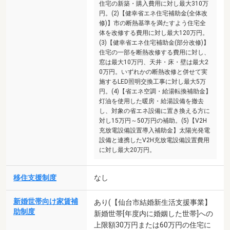
住宅の新築・購入費用に対し最大310万
円。(2)【健幸省エネ住宅補助金(全体改
修)】市の断熱基準を満たすよう住宅全
体を改修する費用に対し最大120万円。
(3)【健幸省エネ住宅補助金(部分改修)】
住宅の一部を断熱改修する費用に対し、
窓は最大10万円、天井・床・壁は最大2
0万円。いずれかの断熱改修と併せて実
施するLED照明交換工事に対し最大5万
円。(4)【省エネ空調・給湯転換補助金】
灯油を使用した暖房・給湯設備を撤去
し、対象の省エネ設備に置き換える方に
対し15万円～50万円の補助。(5)【V2H
充放電設備設置導入補助金】太陽光発電
設備と連携したV2H充放電設備設置費用
に対し最大20万円。
移住支援制度
なし
新婚世帯向け家賃補
あり(【仙台市結婚新生活支援事業】
助制度
新婚世帯[年度内に婚姻した世帯]への
上限額30万円または60万円の住宅に