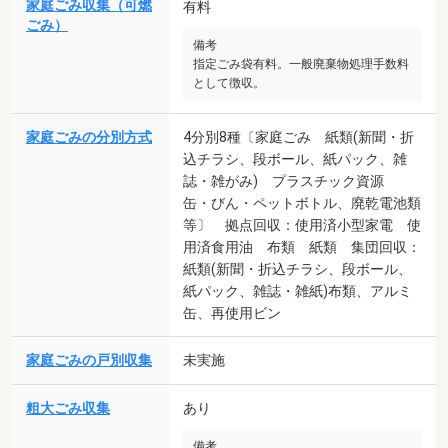
家庭ごみ収集（可燃
有料
ごみ）
備考
指定ごみ袋有料。一般廃棄物処理手数料
として徴収。
家庭ごみの分別方式
4分別8種〔家庭ごみ 紙類(新聞・折
込チラシ、段ボール、紙パック、雑
誌・雑がみ) プラスチック資源
缶・びん・ペットボトル、廃乾電池類
等〕 拠点回収：使用済小型家電 使
用済食用油 布類 紙類 集団回収：
紙類(新聞・折込チラシ、段ボール、
紙パック、雑誌・雑紙)布類、アルミ
缶、再使用ビン
家庭ごみの戸別収集
未実施
粗大ごみ収集
あり
備考