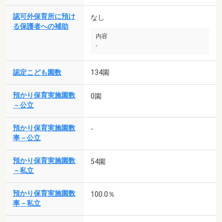
認可外保育所に預け
なし
る保護者への補助
内容
-
認定こども園数
134園
預かり保育実施園数
0園
－公立
預かり保育実施園数
-
率－公立
預かり保育実施園数
54園
－私立
預かり保育実施園数
100.0％
率－私立