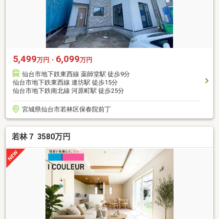
5,499
6,099
万円・
万円
仙台市地下鉄東西線 薬師堂駅 徒歩9分
仙台市地下鉄東西線 連坊駅 徒歩15分
仙台市地下鉄南北線 河原町駅 徒歩25分
宮城県仙台市若林区保春院前丁
若林７ 3580万円