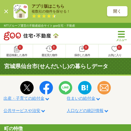
アプリ版はこちら
開く
複数社の物件を探せる！
NTTグループ運営の不動産総合サイト goo住宅・不動産
0
0
0
0
最近検索した条件
最近見た物件
保存した条件
お気に入り
宮城県仙台市(せんだいし)の暮らしデータ
出産・子育ての給付金
住まいの給付金
公共サービスや治安
人口などの統計情報
町の特徴