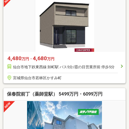
4,480
4,680
万円・
万円
仙台市地下鉄東西線 卸町駅 バス5分/霞の目営業所前 停歩5分
宮城県仙台市若林区かすみ町
保春院前丁（薬師堂駅） 5499万円・6099万円