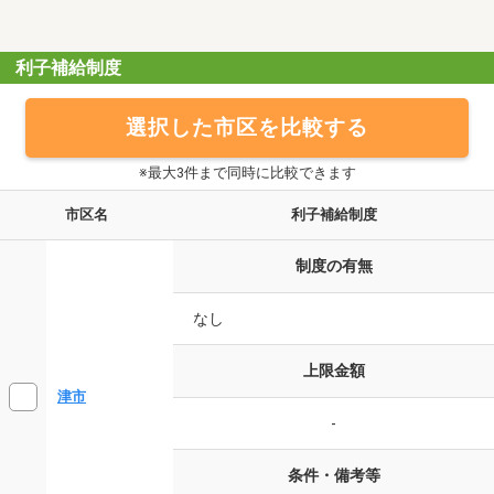
利子補給制度
選択した市区を比較する
※最大3件まで同時に比較できます
市区名
利子補給制度
制度の有無
なし
上限金額
津市
-
条件・備考等