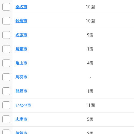
10園
桑名市
10園
鈴鹿市
9園
名張市
1園
尾鷲市
4園
亀山市
-
鳥羽市
1園
熊野市
11園
いなべ市
5園
志摩市
2園
伊賀市