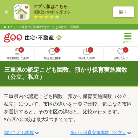
アプリ版はこちら
開く
複数社の物件を探せる！
NTTグループ運営の不動産総合サイト goo住宅・不動産
0
0
0
0
最近検索した条件
最近見た物件
保存した条件
お気に入り
三重県の認定こども園数、預かり保育実施園数
（公立、私立）
三重県内の認定こども園数、預かり保育実施園数（公立、
私立）について、市区の違いを一覧で比較。気になる市区
を選択すると、その市区の詳細と、比較が行えます。
※市区の比較は最大3つまでです。
認定こども園数
預かり保育実施園数（公立）