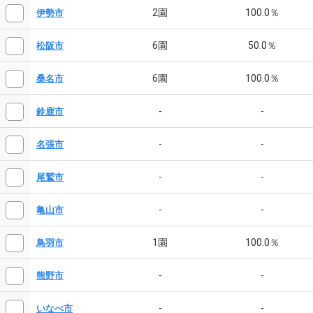
2園
100.0％
伊勢市
6園
50.0％
松阪市
6園
100.0％
桑名市
-
-
鈴鹿市
-
-
名張市
-
-
尾鷲市
-
-
亀山市
1園
100.0％
鳥羽市
-
-
熊野市
-
-
いなべ市