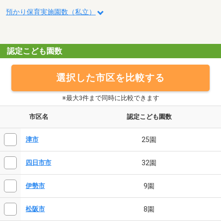
預かり保育実施園数（私立）
認定こども園数
選択した市区を比較する
※最大3件まで同時に比較できます
市区名
認定こども園数
25園
津市
32園
四日市市
9園
伊勢市
8園
松阪市