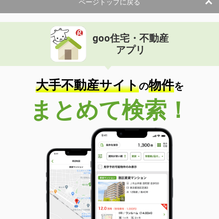
ページトップに戻る
goo住宅・不動産
アプリ
大手不動産サイト
物件
の
を
まとめて検索！