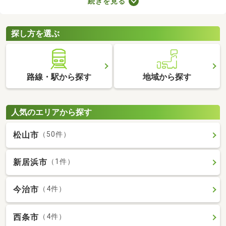
続きを見る
が多くても、お部屋の数が多ければ生活空間をしっかり分けられ
ますよ。設備が整っていればさらに生活の充実度が上がるため、
間取りや設備、購入費用などをチェックしてみてくださいね。
探し方を選ぶ
路線・駅から探す
地域から探す
人気のエリアから探す
松山市
（50件）
新居浜市
（1件）
今治市
（4件）
西条市
（4件）