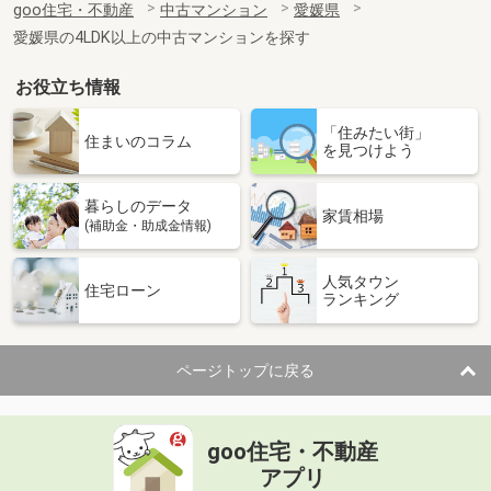
goo住宅・不動産
中古マンション
愛媛県
専有面積
73.71m²
愛媛県の4LDK以上の中古マンションを探す
間取り
4LDK
お役立ち情報
愛媛県松山市岩崎町１
「住みたい街」
価 格
2,890万円
住まいのコラム
を見つけよう
住 所
愛媛県松山市岩崎町１
専有面積
74.92m²
暮らしのデータ
間取り
2SLDK
家賃相場
(補助金・助成金情報)
愛媛県松山市岩崎町１
人気タウン
住宅ローン
ランキング
価 格
1,750万円
住 所
愛媛県松山市岩崎町１
専有面積
70.81m²
ページトップに戻る
間取り
3LDK
愛媛県松山市北藤原町
goo住宅・不動産
価 格
3,190万円
アプリ