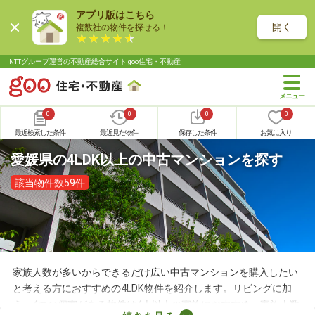
アプリ版はこちら
開く
複数社の物件を探せる！
NTTグループ運営の不動産総合サイト goo住宅・不動産
0
0
0
0
最近検索した条件
最近見た物件
保存した条件
お気に入り
愛媛県の4LDK以上の中古マンションを探す
該当物件数59件
家族人数が多いからできるだけ広い中古マンションを購入したい
と考える方におすすめの4LDK物件を紹介します。リビングに加
え、4つの個室がある物件は4人以上の家族におすすめ。家族人数